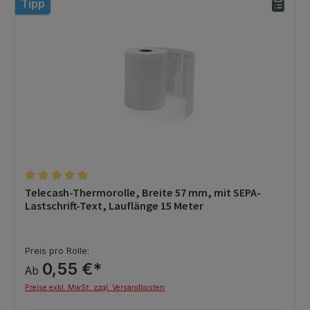
Tipp
Durchschnittliche Bewertung von 5 von 5 Sternen
Telecash-Thermorolle, Breite 57 mm, mit SEPA-
Lastschrift-Text, Lauflänge 15 Meter
Preis pro Rolle:
0,55 €*
Ab
Preise exkl. MwSt. zzgl. Versandkosten