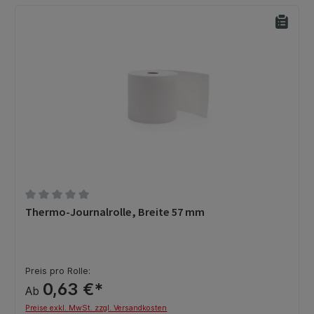
Durchschnittliche Bewertung von 0 von 5 Sternen
Thermo-Journalrolle, Breite 57 mm
Preis pro Rolle:
0,63 €*
Ab
Preise exkl. MwSt. zzgl. Versandkosten