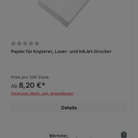
Durchschnittliche Bewertung von 0 von 5 Sternen
Papier für Kopierer, Laser- und InkJet-Drucker
Preis pro 500 Stück:
8,20 €*
Ab
Preise exkl. MwSt. zzgl. Versandkosten
Details