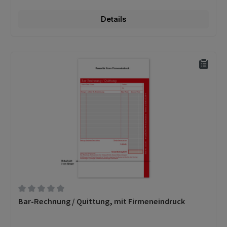
Details
Durchschnittliche Bewertung von 0 von 5 Sternen
Bar-Rechnung / Quittung, mit Firmeneindruck