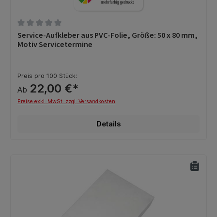
Durchschnittliche Bewertung von 0 von 5 Sternen
Service-Aufkleber aus PVC-Folie, Größe: 50 x 80 mm,
Motiv Servicetermine
Preis pro 100 Stück:
22,00 €*
Ab
Preise exkl. MwSt. zzgl. Versandkosten
Details