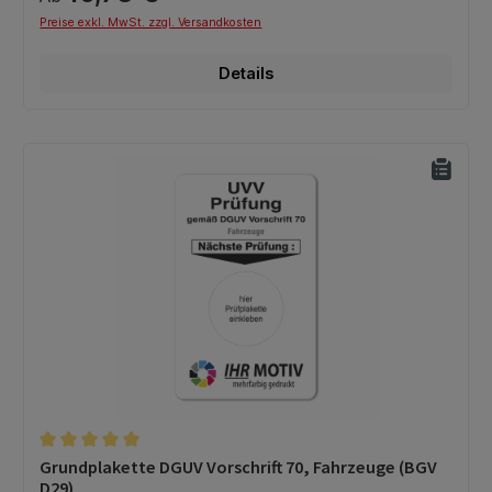
Preise exkl. MwSt. zzgl. Versandkosten
Details
Durchschnittliche Bewertung von 5 von 5 Sternen
Grundplakette DGUV Vorschrift 70, Fahrzeuge (BGV
D29)