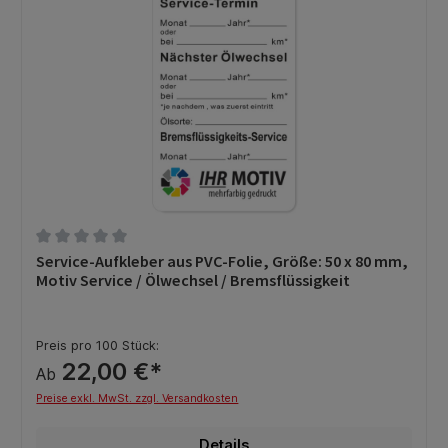
Durchschnittliche Bewertung von 0 von 5 Sternen
Service-Aufkleber aus PVC-Folie, Größe: 50 x 80 mm,
Motiv Service / Ölwechsel / Bremsflüssigkeit
Preis pro 100 Stück:
22,00 €*
Ab
Preise exkl. MwSt. zzgl. Versandkosten
Details