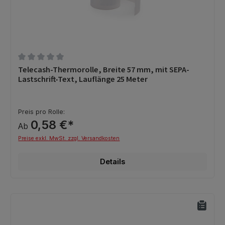
Durchschnittliche Bewertung von 0 von 5 Sternen
Telecash-Thermorolle, Breite 57 mm, mit SEPA-
Lastschrift-Text, Lauflänge 25 Meter
Preis pro Rolle:
0,58 €*
Ab
Preise exkl. MwSt. zzgl. Versandkosten
Details