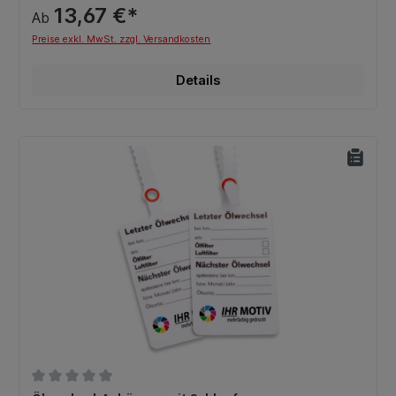
13,67 €*
Ab
Preise exkl. MwSt. zzgl. Versandkosten
Details
Durchschnittliche Bewertung von 0 von 5 Sternen