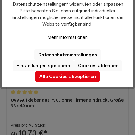
„Datenschutzeinstellungen“ widerrufen oder anpassen.
Bitte beachten Sie, dass aufgrund individueller
Einstellungen möglicherweise nicht alle Funktionen der
Website verfügbar sind.
Mehr Informationen
Datenschutzeinstellungen
Einstellungen speichern
Cookies ablehnen
Alle Cookies akzeptieren
Durchschnittliche Bewertung von 5 von 5 Sternen
UVV Aufkleber aus PVC, ohne Firmeneindruck, Größe
38 x 40 mm
Preis pro 90 Stück:
10,73 €*
Ab