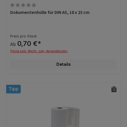
Durchschnittliche Bewertung von 0 von 5 Sternen
Dokumentenhülle für DIN A5, 18 x 23 cm
Preis pro Stück
0,70 €*
Ab
Preise exkl. MwSt. zzgl. Versandkosten
Details
Tipp