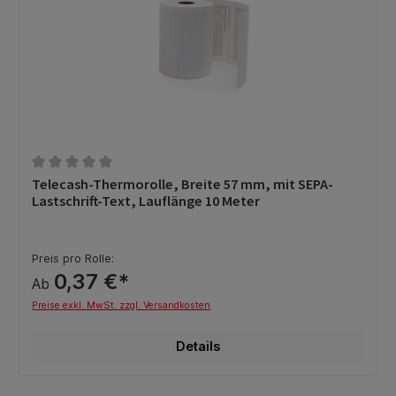
Durchschnittliche Bewertung von 0 von 5 Sternen
Telecash-Thermorolle, Breite 57 mm, mit SEPA-
Lastschrift-Text, Lauflänge 10 Meter
Preis pro Rolle:
0,37 €*
Ab
Preise exkl. MwSt. zzgl. Versandkosten
Details