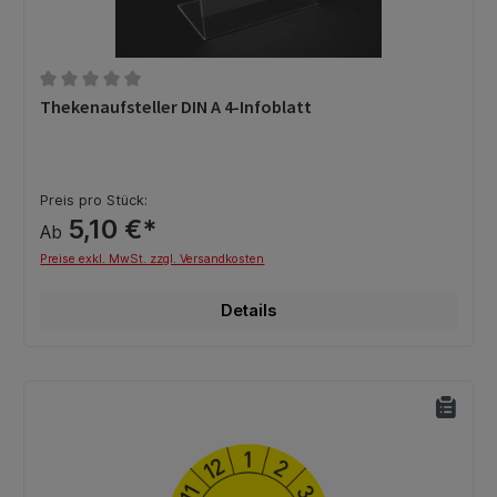
Durchschnittliche Bewertung von 0 von 5 Sternen
Thekenaufsteller DIN A 4-Infoblatt
Preis pro Stück:
5,10 €*
Ab
Preise exkl. MwSt. zzgl. Versandkosten
Details