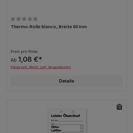
Durchschnittliche Bewertung von 0 von 5 Sternen
Thermo-Rolle blanco, Breite 80 mm
Preis pro Rolle:
1,08 €*
Ab
Preise exkl. MwSt. zzgl. Versandkosten
Details