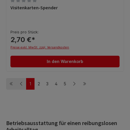
Durchschnittliche Bewertung von 0 von 5 Sternen
Visitenkarten-Spender
Preis pro Stück:
2,70 €*
Preise exkl. MwSt. zzgl. Versandkosten
In den Warenkorb
1
2
3
4
5
Seite
Seite
Seite
Seite
Seite
Betriebsausstattung für einen reibungslosen
Arbeitsalltag