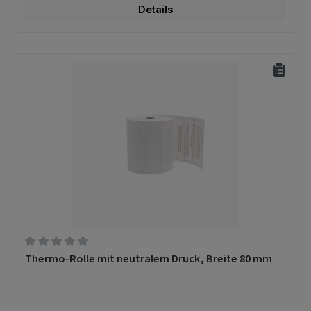
Details
Durchschnittliche Bewertung von 0 von 5 Sternen
Thermo-Rolle mit neutralem Druck, Breite 80 mm