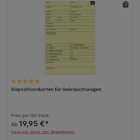
Durchschnittliche Bewertung von 5 von 5 Sternen
Dispositionskarten für Gebrauchtwagen
Preis pro 100 Stück:
19,95 €*
Ab
Preise exkl. MwSt. zzgl. Versandkosten