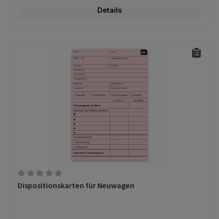
Details
Durchschnittliche Bewertung von 0 von 5 Sternen
Dispositionskarten für Neuwagen