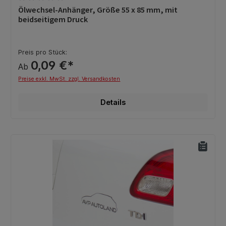
Durchschnittliche Bewertung von 0 von 5 Sternen
Ölwechsel-Anhänger, Größe 55 x 85 mm, mit
beidseitigem Druck
Preis pro Stück:
0,09 €*
Ab
Preise exkl. MwSt. zzgl. Versandkosten
Details