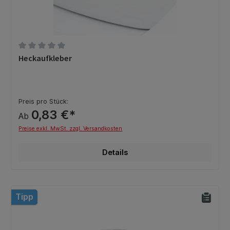
Durchschnittliche Bewertung von 0 von 5 Sternen
Heckaufkleber
Preis pro Stück:
0,83 €*
Ab
Preise exkl. MwSt. zzgl. Versandkosten
Details
Tipp