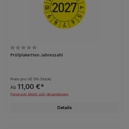
Durchschnittliche Bewertung von 0 von 5 Sternen
Prüfplaketten Jahreszahl
Preis pro VE (96 Stück)
11,00 €*
Ab
Preise exkl. MwSt. zzgl. Versandkosten
Details