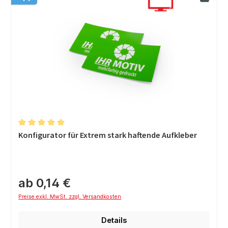
Durchschnittliche Bewertung von 5 von 5 Sternen
Konfigurator für Extrem stark haftende Aufkleber
ab 0,14 €
Preise exkl. MwSt. zzgl. Versandkosten
Details