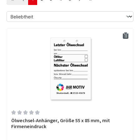
Seite
Seite
Seite
Seite
Seite
Durchschnittliche Bewertung von 0 von 5 Sternen
Ölwechsel-Anhänger, Größe 55 x 85 mm, mit
Firmeneindruck