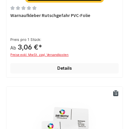
Durchschnittliche Bewertung von 0 von 5 Sternen
Warnaufkleber Rutschgefahr PVC-Folie
Preis pro 1 Stück:
3,06 €*
Ab
Preise exkl. MwSt. zzgl. Versandkosten
Details