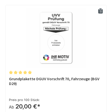
Durchschnittliche Bewertung von 5 von 5 Sternen
Grundplakette DGUV Vorschrift 70, Fahrzeuge (BGV
D29)
Preis pro 100 Stück:
20,00 €*
Ab