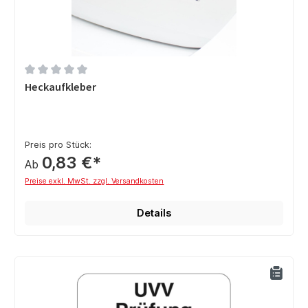
Durchschnittliche Bewertung von 0 von 5 Sternen
Heckaufkleber
Preis pro Stück:
0,83 €*
Ab
Preise exkl. MwSt. zzgl. Versandkosten
Details