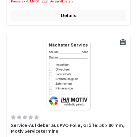
Preise exkl. MwSt. zzgl. Versandkosten
Details
Durchschnittliche Bewertung von 0 von 5 Sternen
Service-Aufkleber aus PVC-Folie, Größe: 50 x 80 mm,
Motiv Servicetermine