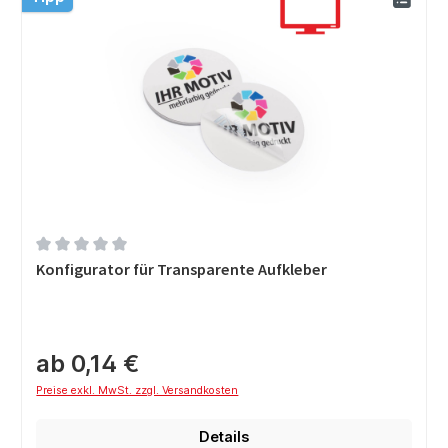
Durchschnittliche Bewertung von 0 von 5 Sternen
Konfigurator für Transparente Aufkleber
ab 0,14 €
Preise exkl. MwSt. zzgl. Versandkosten
Details