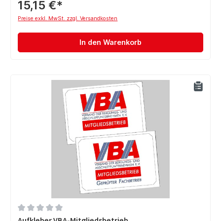
15,15 €*
Preise exkl. MwSt. zzgl. Versandkosten
In den Warenkorb
Durchschnittliche Bewertung von 0 von 5 Sternen
Aufkleber VBA-Mitgliedsbetrieb