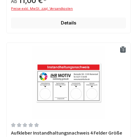
11,00 €*
Ab
Preise exkl. MwSt. zzgl. Versandkosten
Details
Durchschnittliche Bewertung von 0 von 5 Sternen
Aufkleber Instandhaltungsnachweis 4 Felder Größe