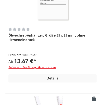
Durchschnittliche Bewertung von 0 von 5 Sternen
Ölwechsel-Anhänger, Größe 55 x 85 mm, ohne
Firmeneindruck
Preis pro 100 Stück:
13,67 €*
Ab
Preise exkl. MwSt. zzgl. Versandkosten
Details