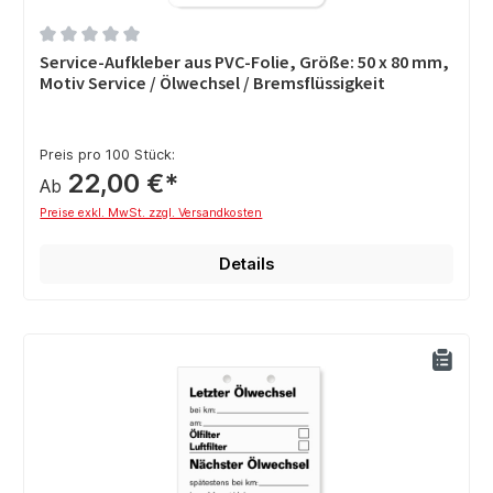
Durchschnittliche Bewertung von 0 von 5 Sternen
Service-Aufkleber aus PVC-Folie, Größe: 50 x 80 mm,
Motiv Service / Ölwechsel / Bremsflüssigkeit
Preis pro 100 Stück:
22,00 €*
Ab
Preise exkl. MwSt. zzgl. Versandkosten
Details