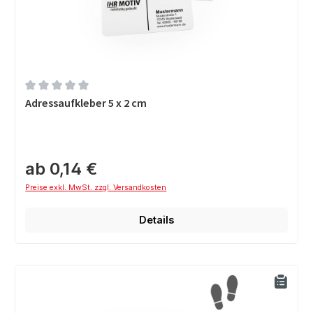
Durchschnittliche Bewertung von 0 von 5 Sternen
Adressaufkleber 5 x 2 cm
ab 0,14 €
Preise exkl. MwSt. zzgl. Versandkosten
Details