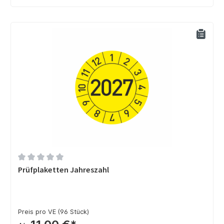
Durchschnittliche Bewertung von 0 von 5 Sternen
Prüfplaketten Jahreszahl
Preis pro VE (96 Stück)