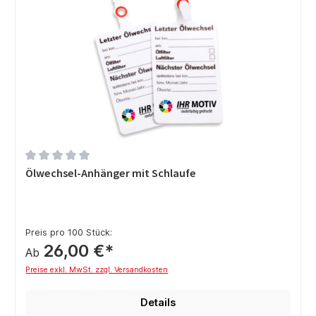
Durchschnittliche Bewertung von 0 von 5 Sternen
Ölwechsel-Anhänger mit Schlaufe
Preis pro 100 Stück:
26,00 €*
Ab
Preise exkl. MwSt. zzgl. Versandkosten
Details