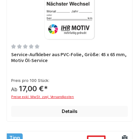
Durchschnittliche Bewertung von 0 von 5 Sternen
Service-Aufkleber aus PVC-Folie, Größe: 45 x 65 mm,
Motiv Öl-Service
Preis pro 100 Stück:
17,00 €*
Ab
Preise exkl. MwSt. zzgl. Versandkosten
Details
Tipp