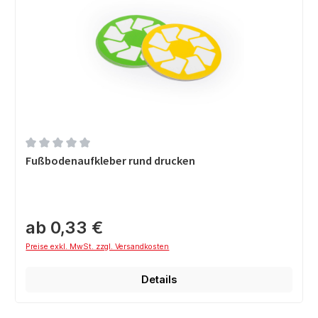
Durchschnittliche Bewertung von 0 von 5 Sternen
Fußbodenaufkleber rund drucken
ab 0,33 €
Preise exkl. MwSt. zzgl. Versandkosten
Details