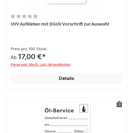
Durchschnittliche Bewertung von 0 von 5 Sternen
UVV Aufkleber mit DGUV Vorschrift zur Auswahl
Preis pro 100 Stück:
17,00 €*
Ab
Preise exkl. MwSt. zzgl. Versandkosten
Details