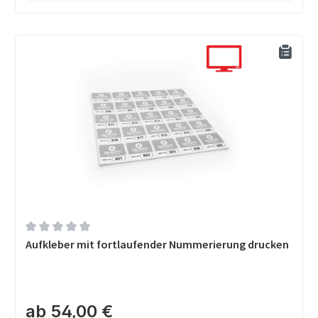
Durchschnittliche Bewertung von 0 von 5 Sternen
Aufkleber mit fortlaufender Nummerierung drucken
ab 54,00 €