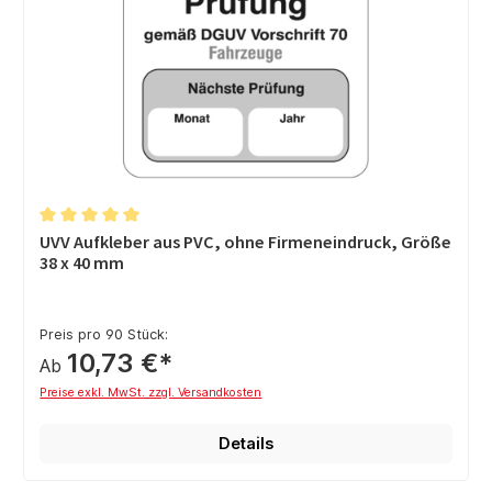
Durchschnittliche Bewertung von 5 von 5 Sternen
UVV Aufkleber aus PVC, ohne Firmeneindruck, Größe
38 x 40 mm
Preis pro 90 Stück:
10,73 €*
Ab
Preise exkl. MwSt. zzgl. Versandkosten
Details