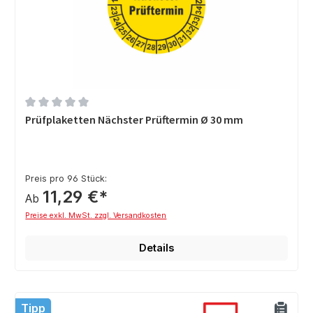
Durchschnittliche Bewertung von 0 von 5 Sternen
Prüfplaketten Nächster Prüftermin Ø 30 mm
Preis pro 96 Stück:
11,29 €*
Ab
Preise exkl. MwSt. zzgl. Versandkosten
Details
Tipp