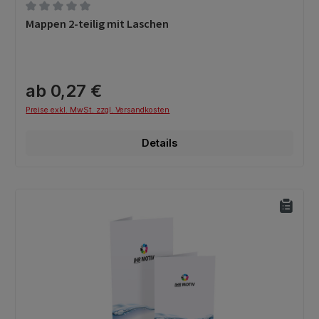
Durchschnittliche Bewertung von 0 von 5 Sternen
Mappen 2-teilig mit Laschen
ab 0,27 €
Preise exkl. MwSt. zzgl. Versandkosten
Details