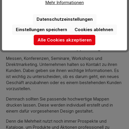
Mehr Informationen
CDs und Visitenkarten können in dieser Art von Mappen
aufbewahrt werden.
Datenschutzeinstellungen
Eine in mehreren verschiedenen Stilen, Farben und
Formaten bedruckte Präsentationsmappe ist ebenfalls
Einstellungen speichern
Cookies ablehnen
erhältlich. Je einzigartiger sie gestaltet sind, desto mehr
fallen sie auf und bleiben in Erinnerung.
Alle Cookies akzeptieren
Wo werden Präsentationsmappen eingesetzt?
Messen, Konferenzen, Seminare, Workshops und
Direktmarketing. Unternehmen halten so Kontakt zu ihren
Kunden. Dabei geben sie ihnen wichtige Informationen. Es
ist wichtig zu unterscheiden, ob es darum geht, ein neues
Geschäft anzubahnen oder es einem bestehenden Kunden
vorzustellen.
Demnach sollten Sie passende hochwertige Mappen
drucken lassen. Diese werden individuell erstellt und in
einem dafür vorgesehenen Design gestaltet.
Denn die Mehrheit nutzt noch immer Prospekte und
Kataloge, um Produkte und Aktionen professionell zu