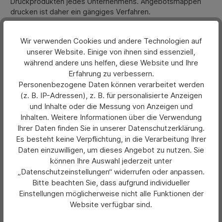
Druckprodukten jedes Unternehmens. Angebotsmappen
drucken ist daher ein gängiges Verfahren.
2-teilig, mit Lasche oder geklebt – perfekt auf
Sie zugeschnittene Mappen bedrucken
Wir verwenden Cookies und andere Technologien auf
unserer Website. Einige von ihnen sind essenziell,
Vor dem Druck steht die Wahl der richtigen Mappe. Sie
während andere uns helfen, diese Website und Ihre
finden im HERMANN Sortiment innovative sowie günstige
Erfahrung zu verbessern.
Standardlösungen. Bei uns können Sie nicht nur klassische
Personenbezogene Daten können verarbeitet werden
Papier-Mappen mit Logo bedrucken, sondern auch
(z. B. IP-Adressen), z. B. für personalisierte Anzeigen
spezielle Ausführungen und Materialien.
und Inhalte oder die Messung von Anzeigen und
Inhalten. Weitere Informationen über die Verwendung
Was sind Präsentationsmappen?
Ihrer Daten finden Sie in unserer Datenschutzerklärung.
Präsentationsmappen, Firmenmappen gelten als
Es besteht keine Verpflichtung, in die Verarbeitung Ihrer
schützende oder transparente Hüllen für Dokumente, aber
Daten einzuwilligen, um dieses Angebot zu nutzen. Sie
vor allem sind sie ordentlich organisierte Ordner. Sie
können Ihre Auswahl jederzeit unter
bestehen meist aus Papier, das in der Mitte gefaltet ist.
„Datenschutzeinstellungen“ widerrufen oder anpassen.
Bitte beachten Sie, dass aufgrund individueller
Man nutzt sie vor allem für Präsentationen um einen
Einstellungen möglicherweise nicht alle Funktionen der
professionellen Auftritt zu gewährleisten . Sie eignen sich
Website verfügbar sind.
auch zum Aufbewahren und Versenden von Dokumenten.
Quittungen, aber auch kleine Broschüren, gefaltete Flyer,