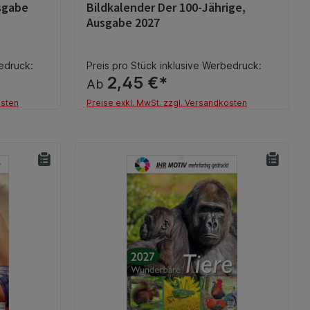
sgabe
Bildkalender Der 100-Jährige,
g von 5 von 5 Sternen
Durchschnittliche Bewertung von 0 von 5 S
Ausgabe 2027
bedruck:
Preis pro Stück inklusive Werbedruck:
2,45 €*
Ab
osten
Preise exkl. MwSt. zzgl. Versandkosten
Details