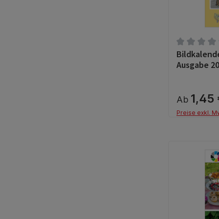
Bildkalend
Durchschnit
Ausgabe 2
1,45
Ab
Preise exkl. M