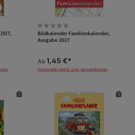
ZEIT,
Bildkalender Familienkalender,
g von 0 von 5 Sternen
Durchschnittliche Bewertung von 0 von 5 S
Ausgabe 2027
1,45 €*
Ab
osten
Preise exkl. MwSt. zzgl. Versandkosten
Details