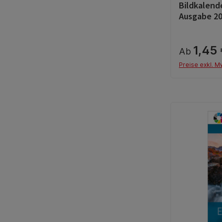
Bildkalend
Durchschnit
Ausgabe 2
1,45
Ab
Preise exkl. M