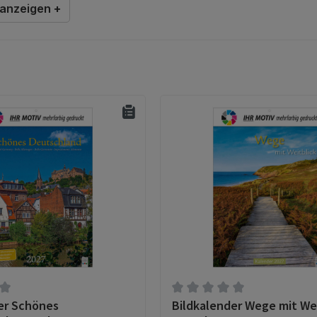
 anzeigen +
er Schönes
Bildkalender Wege mit Wei
tliche Bewertung von 0 von 5 Sternen
Durchschnittliche Bewertun