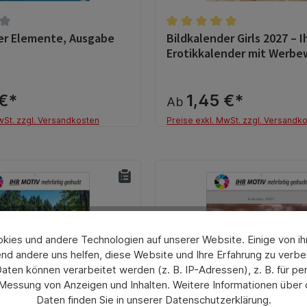
er Elemente, Ausgabe
Bildkalender Girls 2027 – I
tliche Bewertung von 0 von 5 Sternen
Durchschnittliche Bewertun
Erotikkalender mit Werbe
 €*
1,45 €*
Ab
wSt. zzgl. Versandkosten
Preise exkl. MwSt. zzgl. Versandk
Details
Details
ies und andere Technologien auf unserer Website. Einige von ihn
nd andere uns helfen, diese Website und Ihre Erfahrung zu verbe
en können verarbeitet werden (z. B. IP-Adressen), z. B. für per
 Messung von Anzeigen und Inhalten. Weitere Informationen über
Daten finden Sie in unserer Datenschutzerklärung.