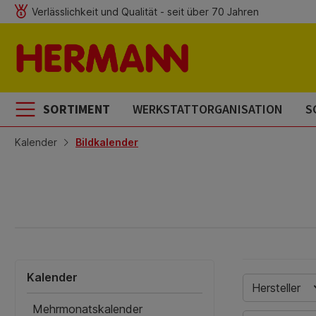
Verlässlichkeit und Qualität - seit über 70 Jahren
m Hauptinhalt springen
Zur Suche springen
Zur Hauptnavigation springen
SORTIMENT
WERKSTATTORGANISATION
S
Kalender
Bildkalender
Kalender
Hersteller
Mehrmonatskalender