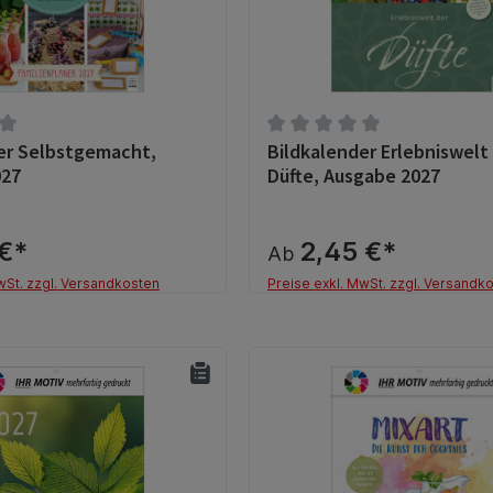
er Selbstgemacht,
Bildkalender Erlebniswelt
tliche Bewertung von 0 von 5 Sternen
Durchschnittliche Bewertun
027
Düfte, Ausgabe 2027
 €*
2,45 €*
Ab
wSt. zzgl. Versandkosten
Preise exkl. MwSt. zzgl. Versandk
Details
Details