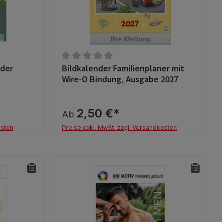
 der
Bildkalender Familienplaner mit
g von 0 von 5 Sternen
Durchschnittliche Bewertung von 0 von 5 S
Wire-O Bindung, Ausgabe 2027
2,50 €*
Ab
osten
Preise exkl. MwSt. zzgl. Versandkosten
Details