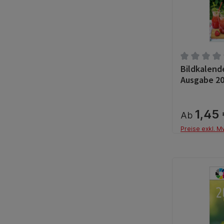
Bildkalend
Durchschnit
Ausgabe 2
1,45
Ab
Preise exkl. M