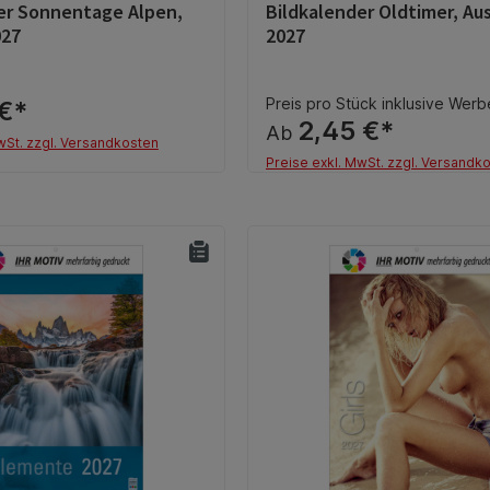
er Sonnentage Alpen,
Bildkalender Oldtimer, Au
tliche Bewertung von 0 von 5 Sternen
Durchschnittliche Bewertun
027
2027
Preis pro Stück inklusive Wer
 €*
2,45 €*
Ab
wSt. zzgl. Versandkosten
Preise exkl. MwSt. zzgl. Versandk
Details
Details