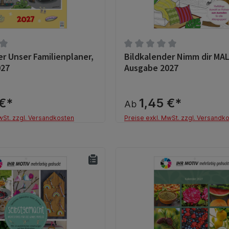
er Unser Familienplaner,
Bildkalender Nimm dir MAL
tliche Bewertung von 0 von 5 Sternen
Durchschnittliche Bewertun
027
Ausgabe 2027
 €*
1,45 €*
Ab
wSt. zzgl. Versandkosten
Preise exkl. MwSt. zzgl. Versandk
Details
Details