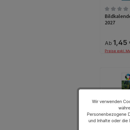
Bildkalend
Durchschnit
2027
1,45
Ab
Preise exkl. M
Wir verwenden Cook
währe
Personenbezogene Dat
und Inhalte oder die