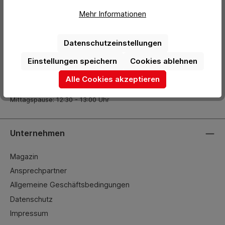
Mehr Informationen
+49 (0) 2261-7099 14
info@hermann-direkt.de
Datenschutzeinstellungen
Einstellungen speichern
Cookies ablehnen
Öffnungszeiten
Alle Cookies akzeptieren
Mo.–Do.: 08:00 – 17:00 Uhr
Fr.: 08:00 – 15:45 Uhr
Mittagspause: 12:30 - 13:00 Uhr
Unternehmen
Magazin
Ansprechpartner
Allgemeine Geschäftsbedingungen
Datenschutz
Impressum