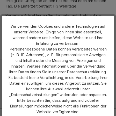
erfolgt die Übergabe an den Paketdienst noch am selben
Tag. Die Lieferzeit beträgt 1-3 Werktage.
Bei jedem Artikel finden Sie die Lieferzeit direkt auf der
Detailseite.
Bitte beachten Sie bei individuell
Wir verwenden Cookies und andere Technologien auf
angefertigten Produkten bzw. Produkten mit
Firmendruck oder Werbeanbringung, dass die
unserer Website. Einige von ihnen sind essenziell,
angegebene Lieferzeit erst ab Auftragsklarheit bzw.
während andere uns helfen, diese Website und Ihre
nach Korrekturfreigabe gilt.
Erfahrung zu verbessern.
Personenbezogene Daten können verarbeitet werden
(z. B. IP-Adressen), z. B. für personalisierte Anzeigen
und Inhalte oder die Messung von Anzeigen und
Inhalten. Weitere Informationen über die Verwendung
Newsletter
Ihrer Daten finden Sie in unserer Datenschutzerklärung.
Es besteht keine Verpflichtung, in die Verarbeitung Ihrer
Abonnieren Sie jetzt einfach unseren regelmäßig
Daten einzuwilligen, um dieses Angebot zu nutzen. Sie
erscheinenden Newsletter und Sie werden stets als Erster
können Ihre Auswahl jederzeit unter
über neue Produkte und Angebote informiert.
„Datenschutzeinstellungen“ widerrufen oder anpassen.
Zur Newsletter Anmeldung
Bitte beachten Sie, dass aufgrund individueller
Einstellungen möglicherweise nicht alle Funktionen der
Website verfügbar sind.
Kontakt