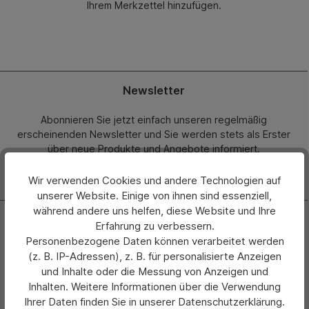
Ihrem Merkzettel hinzufügen.
Newsletter
Abonnieren Sie jetzt einfach unseren regelmäßig
erscheinenden Newsletter und Sie werden stets als Erster
über neue Produkte und Angebote informiert.
Zur Newsletter Anmeldung
Wir verwenden Cookies und andere Technologien auf
unserer Website. Einige von ihnen sind essenziell,
während andere uns helfen, diese Website und Ihre
Kontakt
Erfahrung zu verbessern.
Personenbezogene Daten können verarbeitet werden
+49 (0) 2261-7099 14
(z. B. IP-Adressen), z. B. für personalisierte Anzeigen
und Inhalte oder die Messung von Anzeigen und
info@hermann-direkt.de
Inhalten. Weitere Informationen über die Verwendung
Ihrer Daten finden Sie in unserer Datenschutzerklärung.
Öffnungszeiten