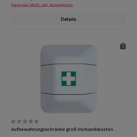
Preise exkl. MwSt. zzgl. Versandkosten
Details
Durchschnittliche Bewertung von 0 von 5 Sternen
Aufbewahrungsschränke groß Verbandskasten