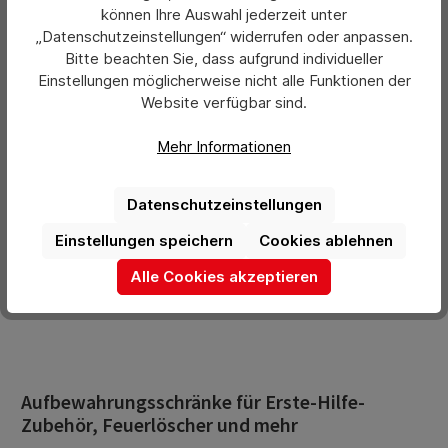
können Ihre Auswahl jederzeit unter
„Datenschutzeinstellungen“ widerrufen oder anpassen.
Bitte beachten Sie, dass aufgrund individueller
Durchschnittliche Bewertung von 0 von 5 Sternen
Aufbewahrungsschränke groß Defibrillator
Einstellungen möglicherweise nicht alle Funktionen der
Website verfügbar sind.
Mehr Informationen
Preis pro 1 Stück:
160,63 €*
Ab
Datenschutzeinstellungen
Preise exkl. MwSt. zzgl. Versandkosten
Einstellungen speichern
Cookies ablehnen
Details
Alle Cookies akzeptieren
Aufbewahrungsschränke für Erste-Hilfe-
Zubehör, Feuerlöscher und mehr