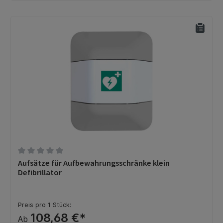
Durchschnittliche Bewertung von 0 von 5 Sternen
Aufsätze für Aufbewahrungsschränke klein
Defibrillator
Preis pro 1 Stück:
108,68 €*
Ab