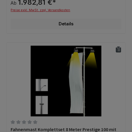
1.982,81 €*
Ab
Preise exkl. MwSt. zzgl. Versandkosten
Details
Durchschnittliche Bewertung von 0 von 5 Sternen
Fahnenmast Komplettset 8 Meter Prestige 100 mit