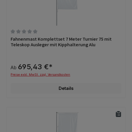
Durchschnittliche Bewertung von 0 von 5 Sternen
Fahnenmast Komplettset 7 Meter Turnier 75 mit
Teleskop Ausleger mit Kipphalterung Alu
695,43 €*
Ab
Preise exkl. MwSt. zzgl. Versandkosten
Details