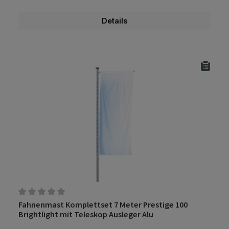
Details
Durchschnittliche Bewertung von 0 von 5 Sternen
Fahnenmast Komplettset 7 Meter Prestige 100
Brightlight mit Teleskop Ausleger Alu