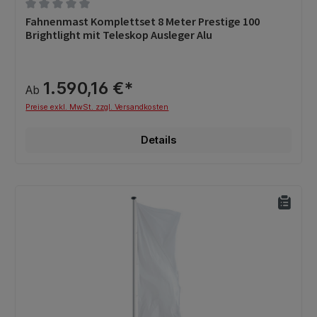
Durchschnittliche Bewertung von 0 von 5 Sternen
Fahnenmast Komplettset 8 Meter Prestige 100
Brightlight mit Teleskop Ausleger Alu
1.590,16 €*
Ab
Preise exkl. MwSt. zzgl. Versandkosten
Details