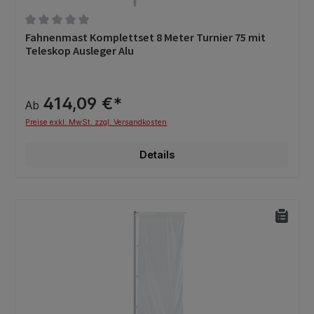
Durchschnittliche Bewertung von 0 von 5 Sternen
Fahnenmast Komplettset 8 Meter Turnier 75 mit
Teleskop Ausleger Alu
414,09 €*
Ab
Preise exkl. MwSt. zzgl. Versandkosten
Details