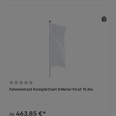
Durchschnittliche Bewertung von 0 von 5 Sternen
Fahnenmast Komplettset 8 Meter Pirat 75 Alu
463,85 €*
Ab