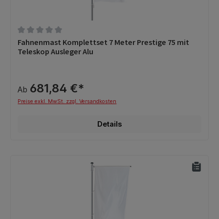
Durchschnittliche Bewertung von 0 von 5 Sternen
Fahnenmast Komplettset 7 Meter Prestige 75 mit
Teleskop Ausleger Alu
681,84 €*
Ab
Preise exkl. MwSt. zzgl. Versandkosten
Details