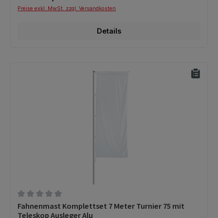
Preise exkl. MwSt. zzgl. Versandkosten
Details
Durchschnittliche Bewertung von 0 von 5 Sternen
Fahnenmast Komplettset 7 Meter Turnier 75 mit
Teleskop Ausleger Alu