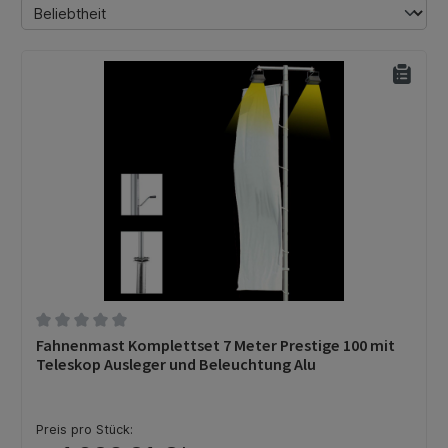
Durchschnittliche Bewertung von 0 von 5 Sternen
Fahnenmast Komplettset 7 Meter Prestige 100 mit
Teleskop Ausleger und Beleuchtung Alu
Preis pro Stück: