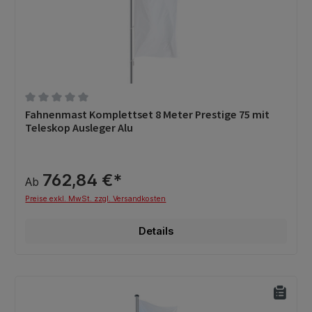
Durchschnittliche Bewertung von 0 von 5 Sternen
Fahnenmast Komplettset 8 Meter Prestige 75 mit
Teleskop Ausleger Alu
762,84 €*
Ab
Preise exkl. MwSt. zzgl. Versandkosten
Details