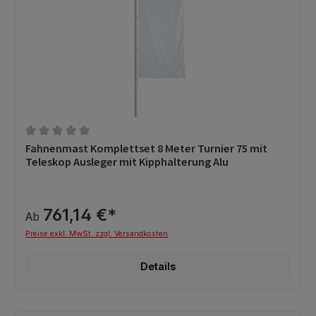
Durchschnittliche Bewertung von 0 von 5 Sternen
Fahnenmast Komplettset 8 Meter Turnier 75 mit
Teleskop Ausleger mit Kipphalterung Alu
761,14 €*
Ab
Preise exkl. MwSt. zzgl. Versandkosten
Details