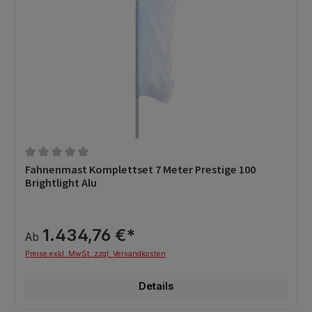
Durchschnittliche Bewertung von 0 von 5 Sternen
Fahnenmast Komplettset 7 Meter Prestige 100
Brightlight Alu
1.434,76 €*
Ab
Preise exkl. MwSt. zzgl. Versandkosten
Details