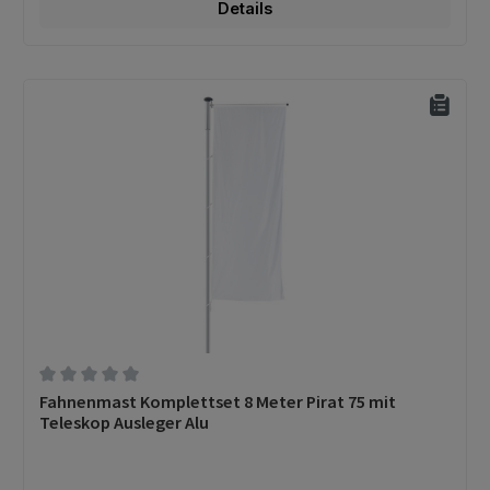
Details
Durchschnittliche Bewertung von 0 von 5 Sternen
Fahnenmast Komplettset 8 Meter Pirat 75 mit
Teleskop Ausleger Alu