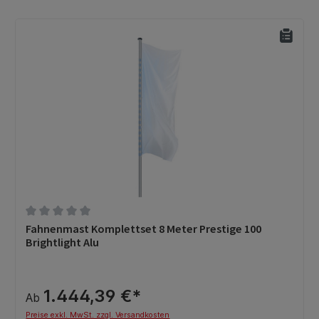
Durchschnittliche Bewertung von 0 von 5 Sternen
Fahnenmast Komplettset 8 Meter Prestige 100
Brightlight Alu
1.444,39 €*
Ab
Preise exkl. MwSt. zzgl. Versandkosten