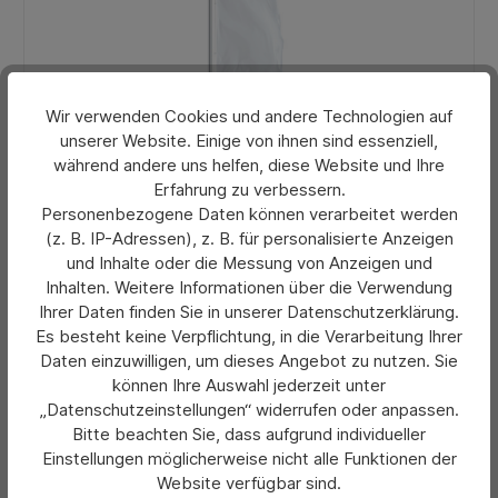
Wir verwenden Cookies und andere Technologien auf
unserer Website. Einige von ihnen sind essenziell,
während andere uns helfen, diese Website und Ihre
Erfahrung zu verbessern.
Durchschnittliche Bewertung von 0 von 5 Sternen
Fahnenmast Komplettset 8 Meter Signal 75 Alu
Personenbezogene Daten können verarbeitet werden
(z. B. IP-Adressen), z. B. für personalisierte Anzeigen
und Inhalte oder die Messung von Anzeigen und
Inhalten. Weitere Informationen über die Verwendung
446,47 €*
Ihrer Daten finden Sie in unserer Datenschutzerklärung.
Ab
Es besteht keine Verpflichtung, in die Verarbeitung Ihrer
Preise exkl. MwSt. zzgl. Versandkosten
Daten einzuwilligen, um dieses Angebot zu nutzen. Sie
können Ihre Auswahl jederzeit unter
Details
„Datenschutzeinstellungen“ widerrufen oder anpassen.
Bitte beachten Sie, dass aufgrund individueller
Einstellungen möglicherweise nicht alle Funktionen der
Website verfügbar sind.