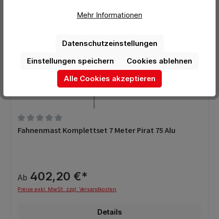
Mehr Informationen
Datenschutzeinstellungen
Einstellungen speichern
Cookies ablehnen
Alle Cookies akzeptieren
Durchschnittliche Bewertung von 0 von 5 Sternen
Fahnenmast Komplettset 7 Meter Pirat 75 Alu
402,20 €*
Ab
Preise exkl. MwSt. zzgl. Versandkosten
Details