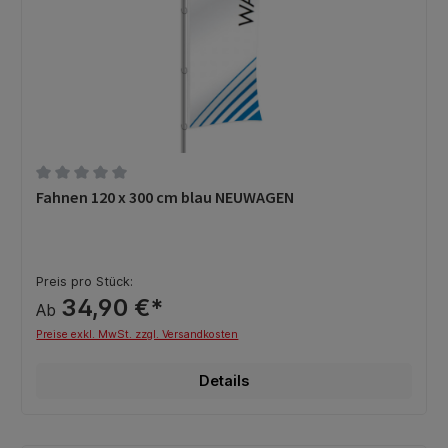
Durchschnittliche Bewertung von 0 von 5 Sternen
Fahnen 120 x 300 cm blau NEUWAGEN
Preis pro Stück:
34,90 €*
Ab
Preise exkl. MwSt. zzgl. Versandkosten
Details