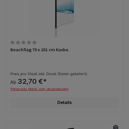
Durchschnittliche Bewertung von 0 von 5 Sternen
Beachflag 70 x 201 cm Kasba
Preis pro Stück inkl. Druck (Daten geliefert):
32,70 €*
Ab
Preise exkl. MwSt. zzgl. Versandkosten
Details