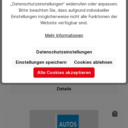
„Datenschutzeinstellungen“ widerrufen oder anpassen.
Bitte beachten Sie, dass aufgrund individueller
Einstellungen möglicherweise nicht alle Funktionen der
Website verfügbar sind.
Mehr Informationen
Durchschnittliche Bewertung von 0 von 5 Sternen
Fahnen 120 x 300 cm, rot
Datenschutzeinstellungen
Preis pro Stück:
Einstellungen speichern
Cookies ablehnen
34,90 €*
Ab
Alle Cookies akzeptieren
Preise exkl. MwSt. zzgl. Versandkosten
Details