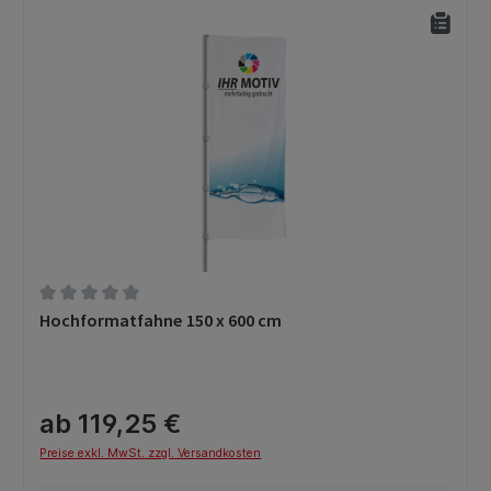
Durchschnittliche Bewertung von 0 von 5 Sternen
Hochformatfahne 150 x 600 cm
ab 119,25 €
Preise exkl. MwSt. zzgl. Versandkosten