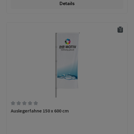
Details
Durchschnittliche Bewertung von 0 von 5 Sternen
Auslegerfahne 150 x 600 cm