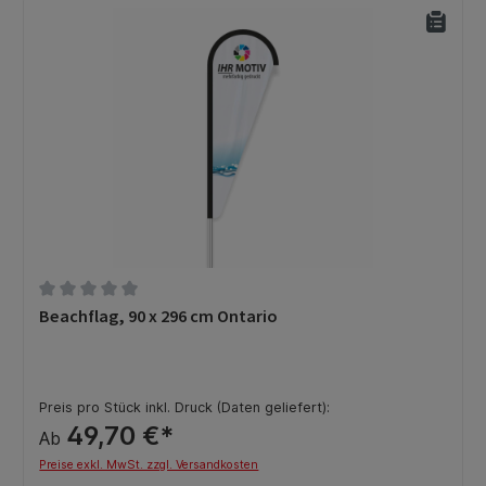
Durchschnittliche Bewertung von 0 von 5 Sternen
Beachflag, 90 x 296 cm Ontario
Preis pro Stück inkl. Druck (Daten geliefert):
49,70 €*
Ab
Preise exkl. MwSt. zzgl. Versandkosten