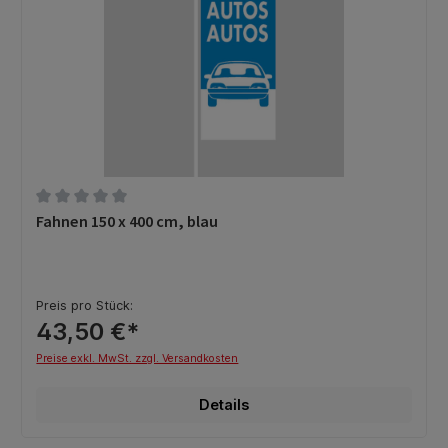
Durchschnittliche Bewertung von 0 von 5 Sternen
Fahnen 150 x 400 cm, blau
Preis pro Stück:
43,50 €*
Preise exkl. MwSt. zzgl. Versandkosten
Details