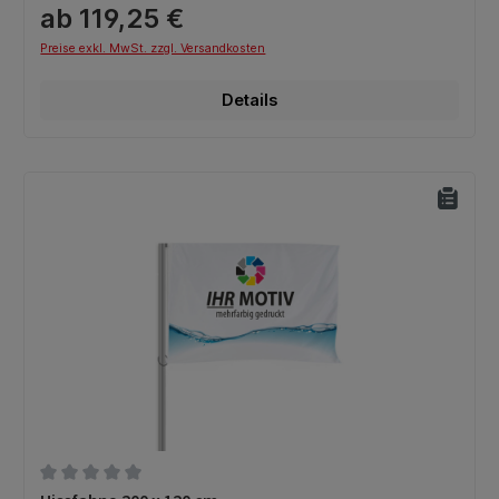
ab 119,25 €
Preise exkl. MwSt. zzgl. Versandkosten
Details
Durchschnittliche Bewertung von 0 von 5 Sternen