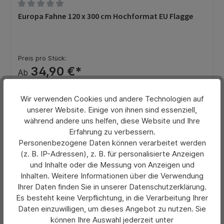
Durchschnittliche Bewertung von 0 von 5 Sternen
Europa Fahne 120 x 300 cm Hochformat EU Flagge
Preis pro Stück:
34,90 €*
Ab
Preise exkl. MwSt. zzgl. Versandkosten
Wir verwenden Cookies und andere Technologien auf
Details
unserer Website. Einige von ihnen sind essenziell,
während andere uns helfen, diese Website und Ihre
Erfahrung zu verbessern.
Personenbezogene Daten können verarbeitet werden
(z. B. IP-Adressen), z. B. für personalisierte Anzeigen
und Inhalte oder die Messung von Anzeigen und
Inhalten. Weitere Informationen über die Verwendung
Ihrer Daten finden Sie in unserer Datenschutzerklärung.
Es besteht keine Verpflichtung, in die Verarbeitung Ihrer
Daten einzuwilligen, um dieses Angebot zu nutzen. Sie
können Ihre Auswahl jederzeit unter