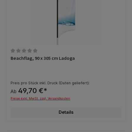
Durchschnittliche Bewertung von 0 von 5 Sternen
Beachflag, 90 x 305 cm Ladoga
Preis pro Stück inkl. Druck (Daten geliefert):
49,70 €*
Ab
Preise exkl. MwSt. zzgl. Versandkosten
Details