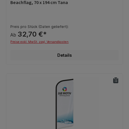
Durchschnittliche Bewertung von 0 von 5 Sternen
Beachflag, 70 x 194 cm Tana
Preis pro Stück (Daten geliefert):
32,70 €*
Ab
Preise exkl. MwSt. zzgl. Versandkosten
Details