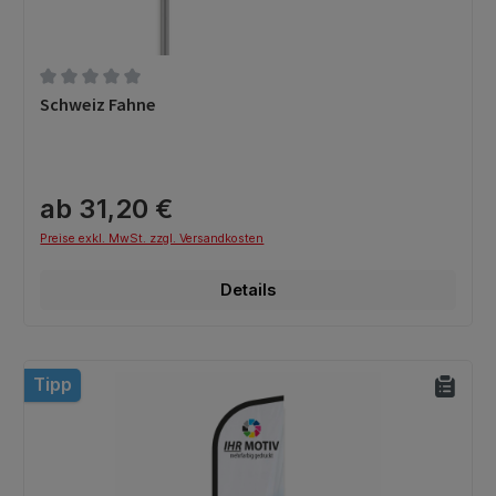
Durchschnittliche Bewertung von 0 von 5 Sternen
Schweiz Fahne
ab 31,20 €
Preise exkl. MwSt. zzgl. Versandkosten
Details
Tipp