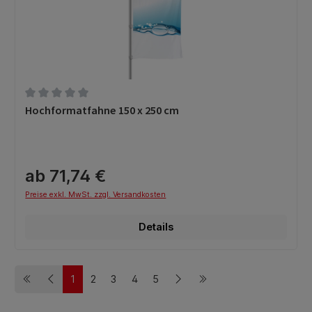
Durchschnittliche Bewertung von 0 von 5 Sternen
Hochformatfahne 150 x 250 cm
ab 71,74 €
Preise exkl. MwSt. zzgl. Versandkosten
Details
1
2
3
4
5
Seite
Seite
Seite
Seite
Seite