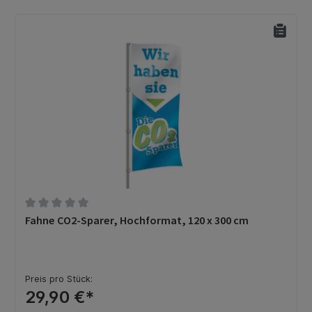
Durchschnittliche Bewertung von 0 von 5 Sternen
Fahne CO2-Sparer, Hochformat, 120 x 300 cm
Preis pro Stück:
29,90 €*