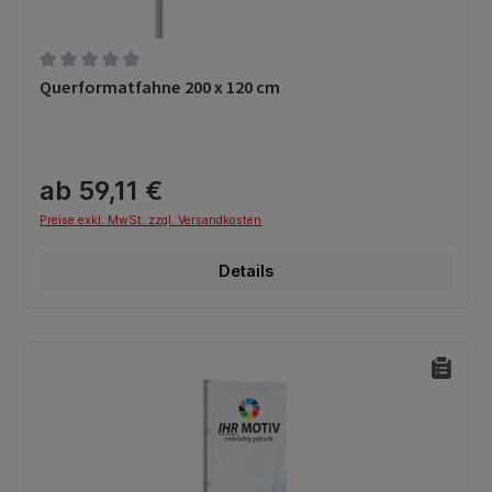
Durchschnittliche Bewertung von 0 von 5 Sternen
Querformatfahne 200 x 120 cm
ab 59,11 €
Preise exkl. MwSt. zzgl. Versandkosten
Details