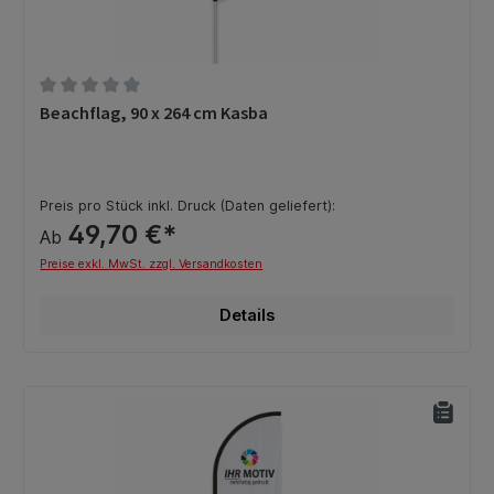
Durchschnittliche Bewertung von 0 von 5 Sternen
Beachflag, 90 x 264 cm Kasba
Preis pro Stück inkl. Druck (Daten geliefert):
49,70 €*
Ab
Preise exkl. MwSt. zzgl. Versandkosten
Details