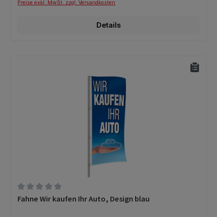
Preise exkl. MwSt. zzgl. Versandkosten
Details
Durchschnittliche Bewertung von 0 von 5 Sternen
Fahne Wir kaufen Ihr Auto, Design blau