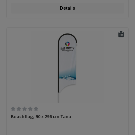
Details
Durchschnittliche Bewertung von 0 von 5 Sternen
Beachflag, 90 x 296 cm Tana