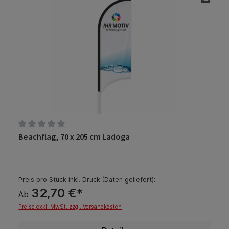
Durchschnittliche Bewertung von 0 von 5 Sternen
Beachflag, 70 x 205 cm Ladoga
Preis pro Stück inkl. Druck (Daten geliefert):
32,70 €*
Ab
Preise exkl. MwSt. zzgl. Versandkosten