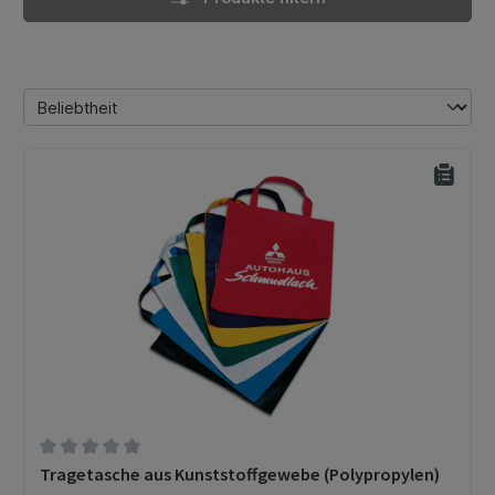
Durchschnittliche Bewertung von 0 von 5 Sternen
Tragetasche aus Kunststoffgewebe (Polypropylen)