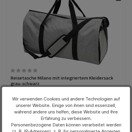
Durchschnittliche Bewertung von 0 von 5 Sternen
Reisetasche Milano mit integriertem Kleidersack
grau-schwarz
Wir verwenden Cookies und andere Technologien auf
25,70 €*
unserer Website. Einige von ihnen sind essenziell,
Ab
während andere uns helfen, diese Website und Ihre
Preise exkl. MwSt. zzgl. Versandkosten
Erfahrung zu verbessern.
Personenbezogene Daten können verarbeitet werden
Details
(z. B. IP-Adressen), z. B. für personalisierte Anzeigen