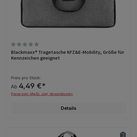
Durchschnittliche Bewertung von 0 von 5 Sternen
Blackmaxx® Tragetasche KFZ&E-Mobility, Größe für
Kennzeichen geeignet
Preis pro Stück:
4,49 €*
Ab
Preise exkl. MwSt. zzgl. Versandkosten
Details