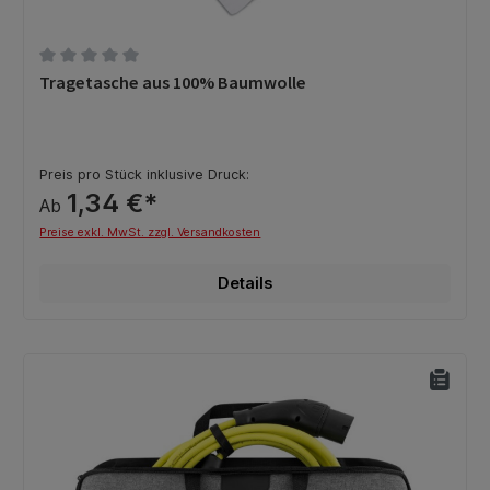
Durchschnittliche Bewertung von 0 von 5 Sternen
Tragetasche aus 100% Baumwolle
Preis pro Stück inklusive Druck:
1,34 €*
Ab
Preise exkl. MwSt. zzgl. Versandkosten
Details