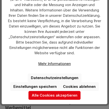
und Inhalte oder die Messung von Anzeigen und
Inhalten. Weitere Informationen über die Verwendung
Ihrer Daten finden Sie in unserer Datenschutzerklärung.
Es besteht keine Verpflichtung, in die Verarbeitung Ihrer
Daten einzuwilligen, um dieses Angebot zu nutzen. Sie
können Ihre Auswahl jederzeit unter
Schon von Weitem gut sichtbar – Ihr Logo auf
„Datenschutzeinstellungen“ widerrufen oder anpassen.
dem effizienten Werbeartikel Taschen
Bitte beachten Sie, dass aufgrund individueller
Ein
Werbegeschenk mit Aufdruck
ist eine wirksame
Einstellungen möglicherweise nicht alle Funktionen der
Methode, Ihre Werbebotschaft in die Welt zu tragen.
Website verfügbar sind.
Taschen sind hier besonders gut geeignet. Hier können Sie
Ihre Werbung großflächig platzieren. Darüber hinaus wird sie
Mehr Informationen
nicht nur von dem beschenkten Kunden selbst, sondern
auch von vielen anderen Menschen wahrgenommen. Daher
Datenschutzeinstellungen
sollten Sie der Gestaltung Ihrer Tasche mit individuellem
Druck besonders viel Aufmerksamkeit schenken. Nutzen
Einstellungen speichern
Cookies ablehnen
Sie die einzigartige Chance, Ihre Corporate Identity einem
breiten Publikum zugänglich zu machen.
Alle Cookies akzeptieren
Taschen aus Stoff – ein vielversprechendes
Werbemittel