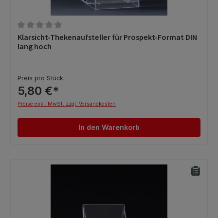
Durchschnittliche Bewertung von 0 von 5 Sternen
Klarsicht-Thekenaufsteller für Prospekt-Format DIN
lang hoch
Preis pro Stück:
5,80 €*
Preise exkl. MwSt. zzgl. Versandkosten
In den Warenkorb