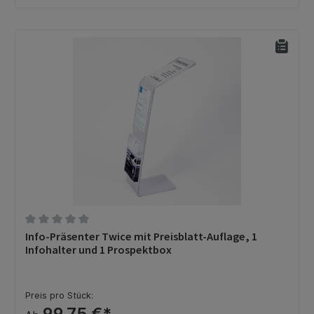
Durchschnittliche Bewertung von 0 von 5 Sternen
Info-Präsenter Twice mit Preisblatt-Auflage, 1
Infohalter und 1 Prospektbox
Preis pro Stück:
99,75 €*