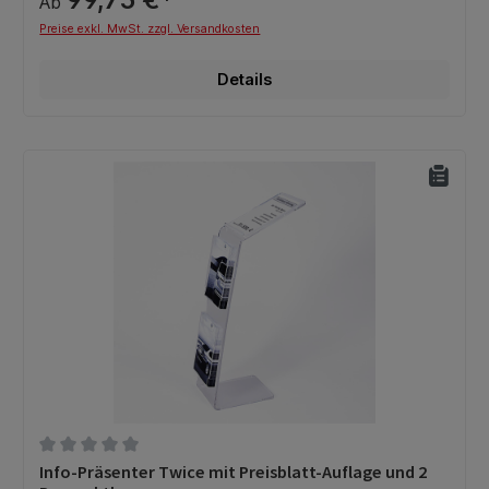
Ab
Preise exkl. MwSt. zzgl. Versandkosten
Details
Durchschnittliche Bewertung von 0 von 5 Sternen
Info-Präsenter Twice mit Preisblatt-Auflage und 2