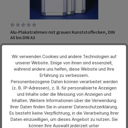
Durchschnittliche Bewertung von 0 von 5 Sternen
Alu-Plakatrahmen mit grauen Kunststoffecken, DIN
A5 bis DIN A3
Wir verwenden Cookies und andere Technologien auf
Preis pro Stück:
26,00 €*
unserer Website. Einige von ihnen sind essenziell,
Ab
während andere uns helfen, diese Website und Ihre
Preise exkl. MwSt. zzgl. Versandkosten
Erfahrung zu verbessern.
Personenbezogene Daten können verarbeitet werden
Details
(z. B. IP-Adressen), z. B. für personalisierte Anzeigen
und Inhalte oder die Messung von Anzeigen und
Inhalten. Weitere Informationen über die Verwendung
Ihrer Daten finden Sie in unserer Datenschutzerklärung.
Es besteht keine Verpflichtung, in die Verarbeitung Ihrer
Daten einzuwilligen, um dieses Angebot zu nutzen. Sie
können Ihre Auswahl jederzeit unter