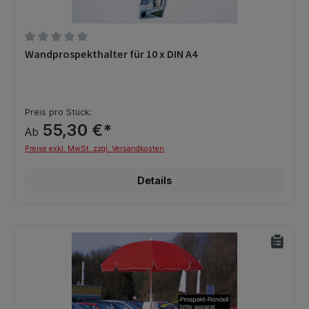
Durchschnittliche Bewertung von 0 von 5 Sternen
Wandprospekthalter für 10 x DIN A4
Preis pro Stück:
55,30 €*
Ab
Preise exkl. MwSt. zzgl. Versandkosten
Details