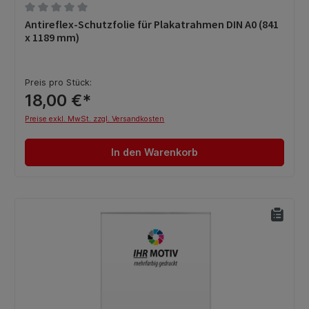
Durchschnittliche Bewertung von 0 von 5 Sternen
Antireflex-Schutzfolie für Plakatrahmen DIN A0 (841
x 1189 mm)
Preis pro Stück:
18,00 €*
Preise exkl. MwSt. zzgl. Versandkosten
In den Warenkorb