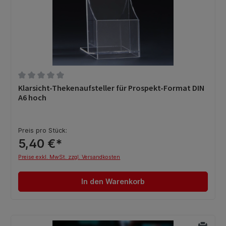
Durchschnittliche Bewertung von 0 von 5 Sternen
Klarsicht-Thekenaufsteller für Prospekt-Format DIN
A6 hoch
Preis pro Stück:
5,40 €*
Preise exkl. MwSt. zzgl. Versandkosten
In den Warenkorb