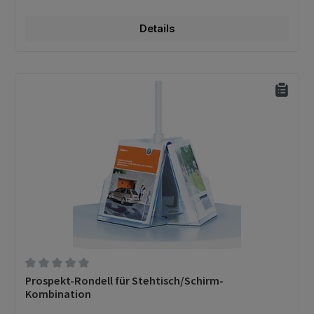
Details
Durchschnittliche Bewertung von 0 von 5 Sternen
Prospekt-Rondell für Stehtisch/Schirm-
Kombination