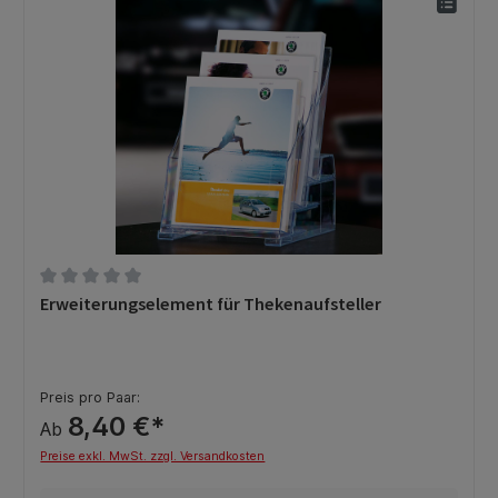
Durchschnittliche Bewertung von 0 von 5 Sternen
Erweiterungselement für Thekenaufsteller
Preis pro Paar:
8,40 €*
Ab
Preise exkl. MwSt. zzgl. Versandkosten