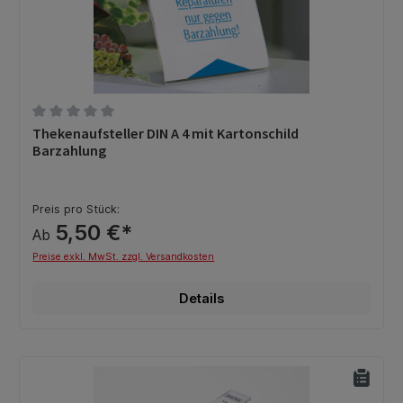
Durchschnittliche Bewertung von 0 von 5 Sternen
Thekenaufsteller DIN A 4 mit Kartonschild
Barzahlung
Preis pro Stück:
5,50 €*
Ab
Preise exkl. MwSt. zzgl. Versandkosten
Details