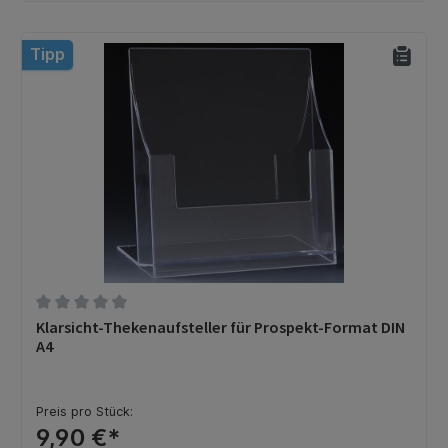
Tipp
Durchschnittliche Bewertung von 0 von 5 Sternen
Klarsicht-Thekenaufsteller für Prospekt-Format DIN
A4
Preis pro Stück:
9,90 €*