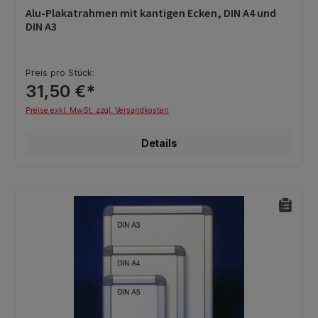
Durchschnittliche Bewertung von 0 von 5 Sternen
Alu-Plakatrahmen mit kantigen Ecken, DIN A4 und
DIN A3
Preis pro Stück:
31,50 €*
Preise exkl. MwSt. zzgl. Versandkosten
Details