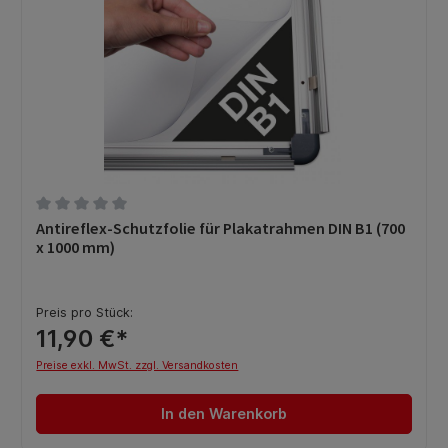
Durchschnittliche Bewertung von 0 von 5 Sternen
Antireflex-Schutzfolie für Plakatrahmen DIN B1 (700
x 1000 mm)
Preis pro Stück:
11,90 €*
Preise exkl. MwSt. zzgl. Versandkosten
In den Warenkorb