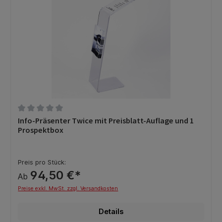
Durchschnittliche Bewertung von 0 von 5 Sternen
Info-Präsenter Twice mit Preisblatt-Auflage und 1
Prospektbox
Preis pro Stück:
94,50 €*
Ab
Preise exkl. MwSt. zzgl. Versandkosten
Details