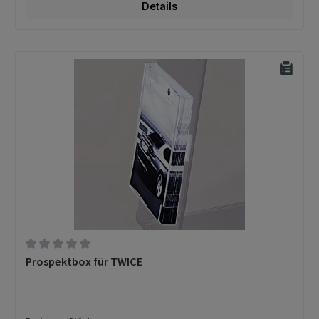
Details
Durchschnittliche Bewertung von 0 von 5 Sternen
Prospektbox für TWICE