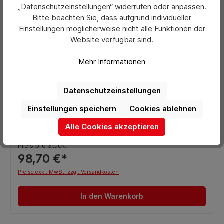
„Datenschutzeinstellungen“ widerrufen oder anpassen.
Bitte beachten Sie, dass aufgrund individueller
Einstellungen möglicherweise nicht alle Funktionen der
Website verfügbar sind.
Mehr Informationen
Datenschutzeinstellungen
Durchschnittliche Bewertung von 0 von 5 Sternen
Alu-Plakatrahmen 700 x 1000 mm (DIN B1)
Einstellungen speichern
Cookies ablehnen
Alle Cookies akzeptieren
Preis pro Stück:
98,70 €*
Preise exkl. MwSt. zzgl. Versandkosten
In den Warenkorb