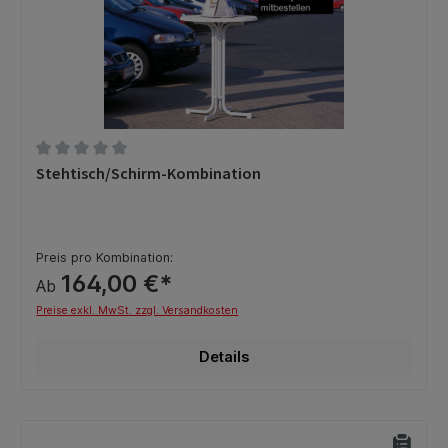
Durchschnittliche Bewertung von 0 von 5 Sternen
Stehtisch/Schirm-Kombination
Preis pro Kombination:
164,00 €*
Ab
Preise exkl. MwSt. zzgl. Versandkosten
Details