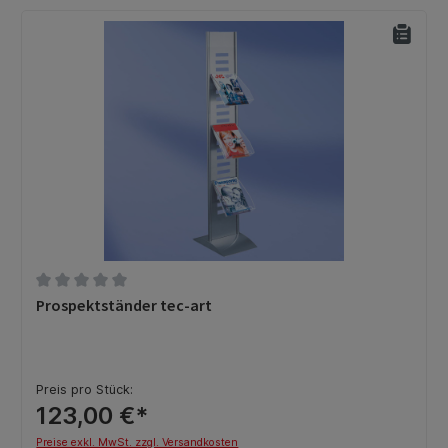
Durchschnittliche Bewertung von 0 von 5 Sternen
Prospektständer tec-art
Preis pro Stück:
123,00 €*
Preise exkl. MwSt. zzgl. Versandkosten