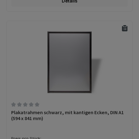
Details
Durchschnittliche Bewertung von 0 von 5 Sternen
Plakatrahmen schwarz, mit kantigen Ecken, DIN A1
(594 x 841 mm)
Preis pro Stück: