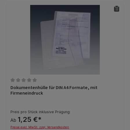
Durchschnittliche Bewertung von 0 von 5 Sternen
Dokumentenhülle für DIN A4 Formate, mit
Firmeneindruck
Preis pro Stück inklusive Prägung:
1,25 €*
Ab
Preise exkl. MwSt. zzgl. Versandkosten