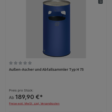
Durchschnittliche Bewertung von 0 von 5 Sternen
Außen-Ascher und Abfallsammler Typ H 75
Preis pro Stück:
189,90 €*
Ab
Preise exkl. MwSt. zzgl. Versandkosten