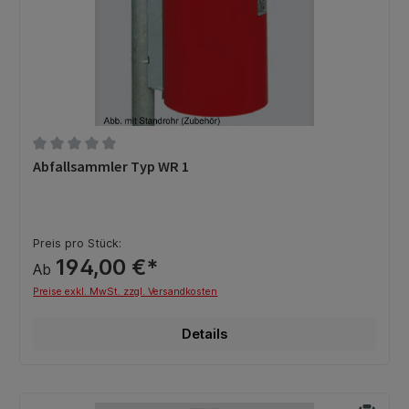
Durchschnittliche Bewertung von 0 von 5 Sternen
Abfallsammler Typ WR 1
Preis pro Stück:
194,00 €*
Ab
Preise exkl. MwSt. zzgl. Versandkosten
Details