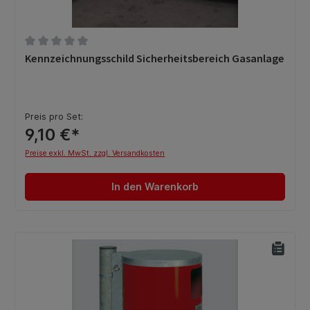
Durchschnittliche Bewertung von 0 von 5 Sternen
Kennzeichnungsschild Sicherheitsbereich Gasanlage
Preis pro Set:
9,10 €*
Preise exkl. MwSt. zzgl. Versandkosten
In den Warenkorb