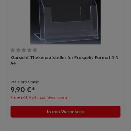
Durchschnittliche Bewertung von 0 von 5 Sternen
Klarsicht-Thekenaufsteller für Prospekt-Format DIN
A4
Preis pro Stück:
9,90 €*
Preise exkl. MwSt. zzgl. Versandkosten
In den Warenkorb