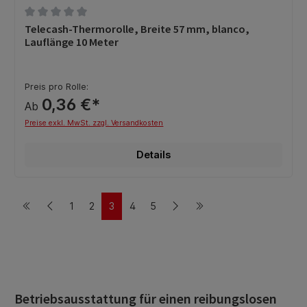
Durchschnittliche Bewertung von 0 von 5 Sternen
Telecash-Thermorolle, Breite 57 mm, blanco,
Lauflänge 10 Meter
Preis pro Rolle:
0,36 €*
Ab
Preise exkl. MwSt. zzgl. Versandkosten
Details
1
2
3
4
5
Seite
Seite
Seite
Seite
Seite
Betriebsausstattung für einen reibungslosen