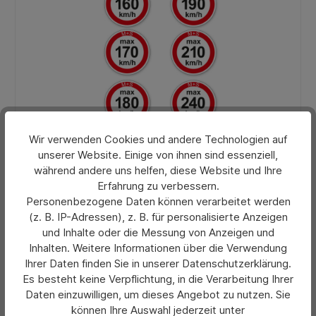
Wir verwenden Cookies und andere Technologien auf
unserer Website. Einige von ihnen sind essenziell,
Durchschnittliche Bewertung von 0 von 5 Sternen
Aufkleber zulässige Höchstgeschwindigkeit für M+S
während andere uns helfen, diese Website und Ihre
Reifen
Erfahrung zu verbessern.
Personenbezogene Daten können verarbeitet werden
(z. B. IP-Adressen), z. B. für personalisierte Anzeigen
Preis pro 100 Stück:
und Inhalte oder die Messung von Anzeigen und
8,90 €*
Inhalten. Weitere Informationen über die Verwendung
Ab
Ihrer Daten finden Sie in unserer Datenschutzerklärung.
Preise exkl. MwSt. zzgl. Versandkosten
Es besteht keine Verpflichtung, in die Verarbeitung Ihrer
Daten einzuwilligen, um dieses Angebot zu nutzen. Sie
Details
können Ihre Auswahl jederzeit unter