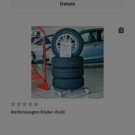
Details
Durchschnittliche Bewertung von 0 von 5 Sternen
Reifenwagen Räder-Rolli