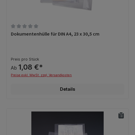
Durchschnittliche Bewertung von 0 von 5 Sternen
Dokumentenhülle für DIN A4, 23 x 30,5 cm
Preis pro Stück
1,08 €*
Ab
Preise exkl. MwSt. zzgl. Versandkosten
Details