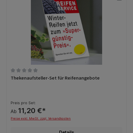
Durchschnittliche Bewertung von 0 von 5 Sternen
Thekenaufsteller-Set für Reifenangebote
Preis pro Set:
11,20 €*
Ab
Preise exkl. MwSt. zzgl. Versandkosten
Details