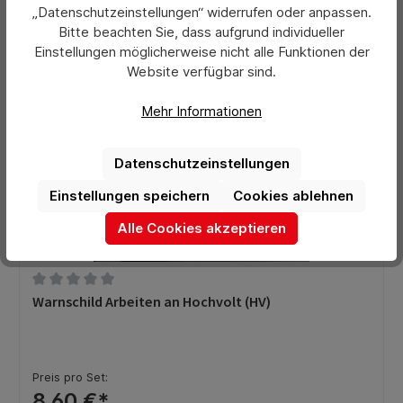
„Datenschutzeinstellungen“ widerrufen oder anpassen.
Bitte beachten Sie, dass aufgrund individueller
Einstellungen möglicherweise nicht alle Funktionen der
Website verfügbar sind.
Mehr Informationen
Datenschutzeinstellungen
Einstellungen speichern
Cookies ablehnen
Alle Cookies akzeptieren
Durchschnittliche Bewertung von 0 von 5 Sternen
Warnschild Arbeiten an Hochvolt (HV)
Preis pro Set:
8,60 €*