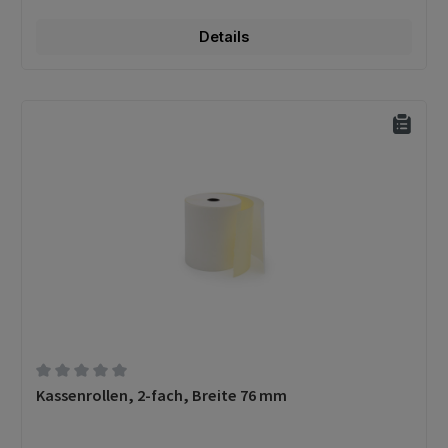
Details
Durchschnittliche Bewertung von 0 von 5 Sternen
Kassenrollen, 2-fach, Breite 76 mm