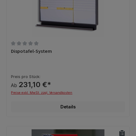
Durchschnittliche Bewertung von 0 von 5 Sternen
Dispotafel-System
Preis pro Stück:
231,10 €*
Ab
Preise exkl. MwSt. zzgl. Versandkosten
Details