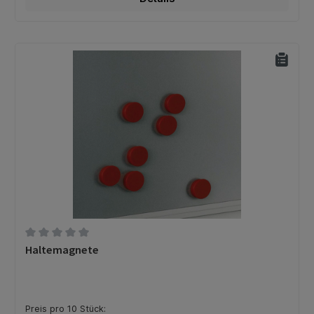
Durchschnittliche Bewertung von 0 von 5 Sternen
Haltemagnete
Preis pro 10 Stück: