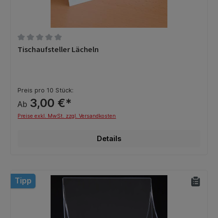
Durchschnittliche Bewertung von 0 von 5 Sternen
Tischaufsteller Lächeln
Preis pro 10 Stück:
3,00 €*
Ab
Preise exkl. MwSt. zzgl. Versandkosten
Details
Tipp