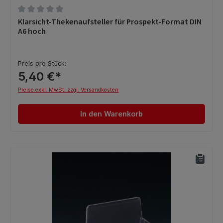
Durchschnittliche Bewertung von 0 von 5 Sternen
Klarsicht-Thekenaufsteller für Prospekt-Format DIN
A6 hoch
Preis pro Stück:
5,40 €*
Preise exkl. MwSt. zzgl. Versandkosten
In den Warenkorb