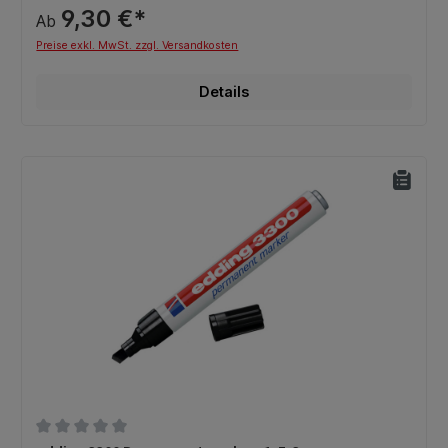
9,30 €*
Ab
Preise exkl. MwSt. zzgl. Versandkosten
Details
Durchschnittliche Bewertung von 0 von 5 Sternen