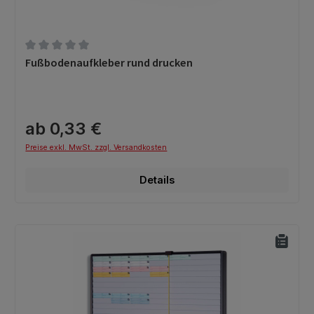
Durchschnittliche Bewertung von 0 von 5 Sternen
Fußbodenaufkleber rund drucken
ab 0,33 €
Preise exkl. MwSt. zzgl. Versandkosten
Details