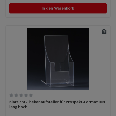
In den Warenkorb
Durchschnittliche Bewertung von 0 von 5 Sternen
Klarsicht-Thekenaufsteller für Prospekt-Format DIN
lang hoch