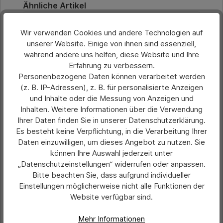
Produktgalerie überspringen
Ähnliche Artikel
Wir verwenden Cookies und andere Technologien auf
unserer Website. Einige von ihnen sind essenziell,
während andere uns helfen, diese Website und Ihre
Erfahrung zu verbessern.
Personenbezogene Daten können verarbeitet werden
(z. B. IP-Adressen), z. B. für personalisierte Anzeigen
und Inhalte oder die Messung von Anzeigen und
Inhalten. Weitere Informationen über die Verwendung
Ihrer Daten finden Sie in unserer Datenschutzerklärung.
Es besteht keine Verpflichtung, in die Verarbeitung Ihrer
Daten einzuwilligen, um dieses Angebot zu nutzen. Sie
können Ihre Auswahl jederzeit unter
Durchschnittliche Bewertung von 0 von 5 Sternen
Dokumentenhülle für DIN A4, 23 x 30,5
„Datenschutzeinstellungen“ widerrufen oder anpassen.
cm
Bitte beachten Sie, dass aufgrund individueller
Einstellungen möglicherweise nicht alle Funktionen der
Website verfügbar sind.
Preis pro Stück
1,08 €*
Ab
Mehr Informationen