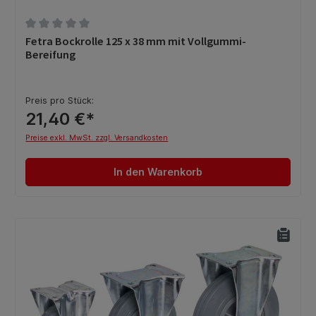
Durchschnittliche Bewertung von 0 von 5 Sternen
Fetra Bockrolle 125 x 38 mm mit Vollgummi-
Bereifung
Preis pro Stück:
21,40 €*
Preise exkl. MwSt. zzgl. Versandkosten
In den Warenkorb