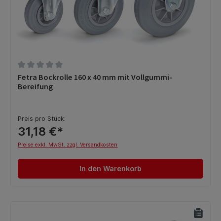
Durchschnittliche Bewertung von 0 von 5 Sternen
Fetra Bockrolle 160 x 40 mm mit Vollgummi-
Bereifung
Preis pro Stück:
31,18 €*
Preise exkl. MwSt. zzgl. Versandkosten
In den Warenkorb