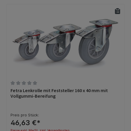
Durchschnittliche Bewertung von 0 von 5 Sternen
Fetra Lenkrolle mit Feststeller 160 x 40 mm mit
Vollgummi-Bereifung
Preis pro Stück:
46,63 €*
Preise exkl. MwSt. zzgl. Versandkosten