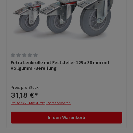
Durchschnittliche Bewertung von 0 von 5 Sternen
Fetra Lenkrolle mit Feststeller 125 x 38 mm mit
Vollgummi-Bereifung
Preis pro Stück:
31,18 €*
Preise exkl. MwSt. zzgl. Versandkosten
In den Warenkorb