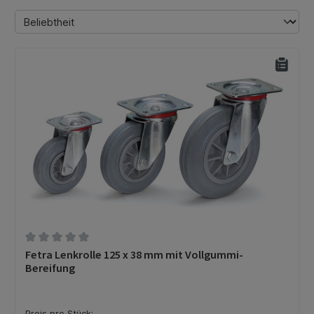
Durchschnittliche Bewertung von 0 von 5 Sternen
Fetra Lenkrolle 125 x 38 mm mit Vollgummi-
Bereifung
Preis pro Stück: