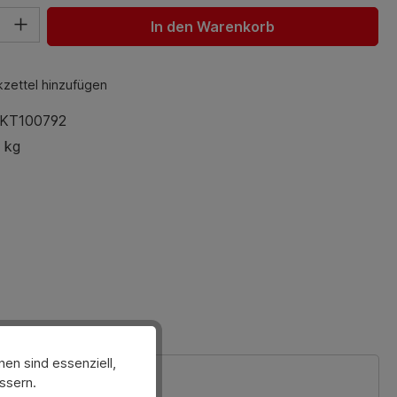
hl: Gib den gewünschten Wert ein oder benutze die Schaltfl
In den Warenkorb
zettel hinzufügen
KT100792
 kg
en sind essenziell,
ssern.