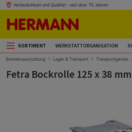
Verlässlichkeit und Qualität - seit über 70 Jahren
m Hauptinhalt springen
Zur Suche springen
Zur Hauptnavigation springen
SORTIMENT
WERKSTATTORGANISATION
S
Betriebsausstattung
Lager & Transport
Transportgeräte
Fetra Bockrolle 125 x 38 m
Bildergalerie überspringen