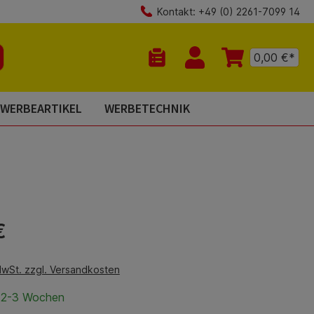
Kontakt: +49 (0) 2261-7099 14
0,00 €*
Du hast 0 Produkte auf dem Mer
WERBEARTIKEL
WERBETECHNIK
is:
€
MwSt. zzgl. Versandkosten
t 2-3 Wochen