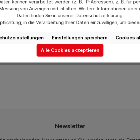
en können verarbeitet werden (z. B. IP-Adressen), z. B. für per
 Messung von Anzeigen und Inhalten. Weitere Informationen über
Lenkrollen.
Daten finden Sie in unserer Datenschutzerklärung.
flichtung, in die Verarbeitung Ihrer Daten einzuwilligen, um die
uswahl jederzeit unter „Datenschutzeinstellungen“ widerrufen od
ch gerne bei uns über das Kontaktformular oder unter info@he
aufgrund individueller Einstellungen möglicherweise nicht alle Fu
chutzeinstellungen
Einstellungen speichern
Cookies a
verfügbar sind.
Alle Cookies akzeptieren
Mehr Informationen
Newsletter