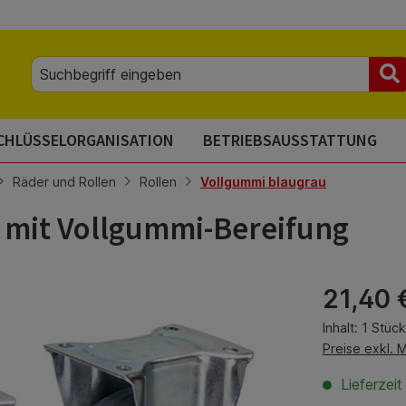
CHLÜSSELORGANISATION
BETRIEBSAUSSTATTUNG
Räder und Rollen
Rollen
Vollgummi blaugrau
m mit Vollgummi-Bereifung
Regulärer Pre
21,40 
Inhalt:
1 Stück
Preise exkl. 
Lieferzei