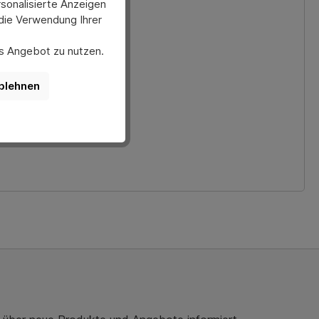
sonalisierte Anzeigen
 die Verwendung Ihrer
ses Angebot zu nutzen.
er anpassen. Bitte
rmann-direkt.de.
nktionen der Website
blehnen