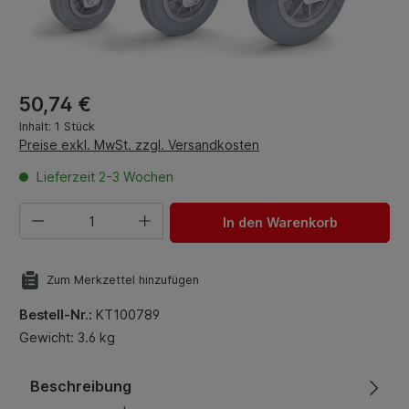
Regulärer Preis:
50,74 €
Inhalt:
1 Stück
Preise exkl. MwSt. zzgl. Versandkosten
Lieferzeit 2-3 Wochen
Produkt Anzahl: Gib den gewünschten Wert ein oder benut
In den Warenkorb
Zum Merkzettel hinzufügen
Bestell-Nr.:
KT100789
Gewicht: 3.6 kg
Beschreibung