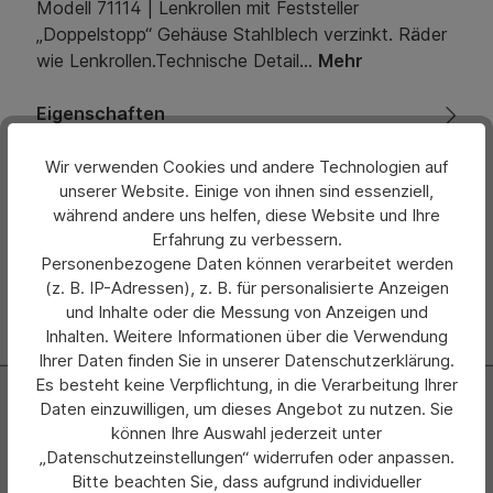
Modell 71114 | Lenkrollen mit Feststeller
„Doppelstopp“ Gehäuse Stahlblech verzinkt. Räder
wie Lenkrollen.Technische Detail…
Mehr
Eigenschaften
Bewertungen
Wir verwenden Cookies und andere Technologien auf
unserer Website. Einige von ihnen sind essenziell,
während andere uns helfen, diese Website und Ihre
Hersteller
Erfahrung zu verbessern.
Personenbezogene Daten können verarbeitet werden
(z. B. IP-Adressen), z. B. für personalisierte Anzeigen
und Inhalte oder die Messung von Anzeigen und
Inhalten. Weitere Informationen über die Verwendung
Ihrer Daten finden Sie in unserer Datenschutzerklärung.
Es besteht keine Verpflichtung, in die Verarbeitung Ihrer
Newsletter
Daten einzuwilligen, um dieses Angebot zu nutzen. Sie
können Ihre Auswahl jederzeit unter
Abonnieren Sie jetzt einfach unseren regelmäßig
„Datenschutzeinstellungen“ widerrufen oder anpassen.
erscheinenden Newsletter und Sie werden stets als Erster
Bitte beachten Sie, dass aufgrund individueller
über neue Produkte und Angebote informiert.