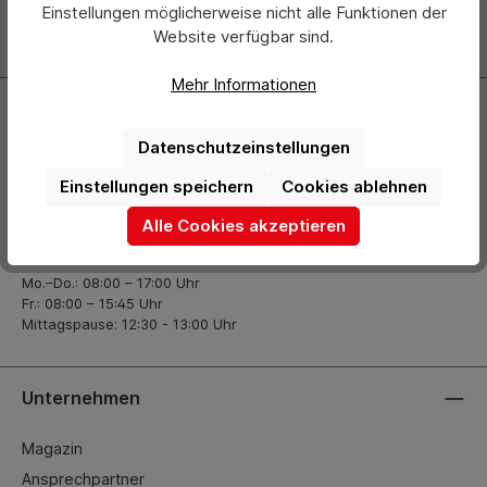
Einstellungen möglicherweise nicht alle Funktionen der
Website verfügbar sind.
Zur Newsletter Anmeldung
Mehr Informationen
Kontakt
Datenschutzeinstellungen
+49 (0) 2261-7099 14
Einstellungen speichern
Cookies ablehnen
info@hermann-direkt.de
Alle Cookies akzeptieren
Öffnungszeiten
Mo.–Do.: 08:00 – 17:00 Uhr
Fr.: 08:00 – 15:45 Uhr
Mittagspause: 12:30 - 13:00 Uhr
Unternehmen
Magazin
Ansprechpartner