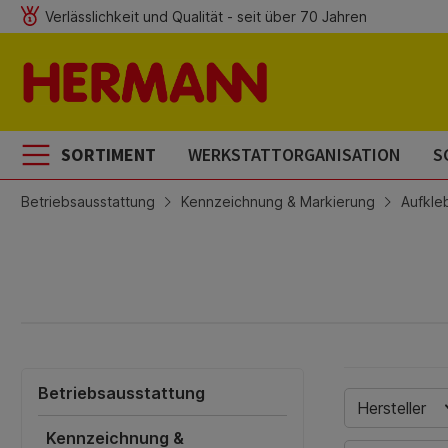
Verlässlichkeit und Qualität - seit über 70 Jahren
m Hauptinhalt springen
Zur Suche springen
Zur Hauptnavigation springen
SORTIMENT
WERKSTATTORGANISATION
S
Betriebsausstattung
Kennzeichnung & Markierung
Aufkle
Betriebsausstattung
Hersteller
Kennzeichnung &