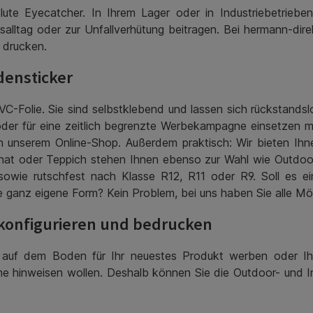
solute Eyecatcher. In Ihrem Lager oder in Industriebetrie
tsalltag oder zur Unfallverhütung beitragen. Bei hermann-dir
 drucken.
densticker
olie. Sie sind selbstklebend und lassen sich rückstandslos
der für eine zeitlich begrenzte Werbekampagne einsetzen 
n unserem Online-Shop. Außerdem praktisch: Wir bieten Ihn
inat oder Teppich stehen Ihnen ebenso zur Wahl wie Outdoor
sowie rutschfest nach Klasse R12, R11 oder R9. Soll es e
 ganz eigene Form? Kein Problem, bei uns haben Sie alle Mög
 konfigurieren und bedrucken
e auf dem Boden für Ihr neuestes Produkt werben oder Ihr
 hinweisen wollen. Deshalb können Sie die Outdoor- und Ind