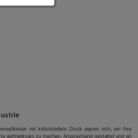
ustrie
naufkleber mit individuellem Druck eignen sich, um Ihre
atte aufmerksam zu machen. Ansprechend gestaltet und an