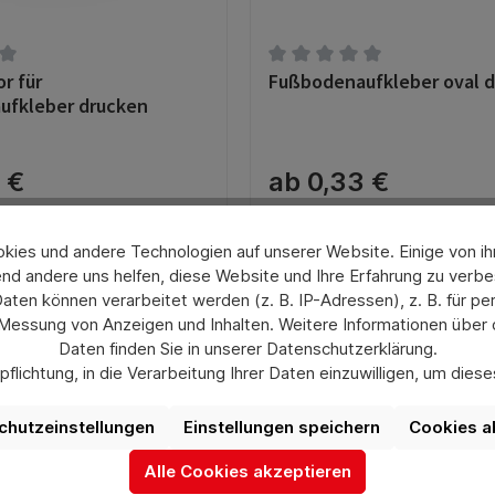
r für
Fußbodenaufkleber oval 
tliche Bewertung von 0 von 5 Sternen
Durchschnittliche Bewertun
ufkleber drucken
 €
ab 0,33 €
wSt. zzgl. Versandkosten
Preise exkl. MwSt. zzgl. Versandk
ies und andere Technologien auf unserer Website. Einige von ihn
nd andere uns helfen, diese Website und Ihre Erfahrung zu verbe
en können verarbeitet werden (z. B. IP-Adressen), z. B. für per
 Messung von Anzeigen und Inhalten. Weitere Informationen über
Daten finden Sie in unserer Datenschutzerklärung.
flichtung, in die Verarbeitung Ihrer Daten einzuwilligen, um die
uswahl jederzeit unter „Datenschutzeinstellungen“ widerrufen od
aufgrund individueller Einstellungen möglicherweise nicht alle Fu
chutzeinstellungen
Einstellungen speichern
Cookies a
verfügbar sind.
Alle Cookies akzeptieren
Mehr Informationen