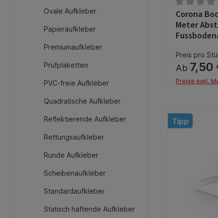
Ovale Aufkleber
Corona Bod
Durchschnit
Meter Abst
Papieraufkleber
Fussboden
Premiumaufkleber
Preis pro Stü
7,50
Prüfplaketten
Ab
Preise exkl. M
PVC-freie Aufkleber
Quadratische Aufkleber
Reflektierende Aufkleber
Tipp
Rettungsaufkleber
Runde Aufkleber
Scheibenaufkleber
Standardaufkleber
Statisch haftende Aufkleber