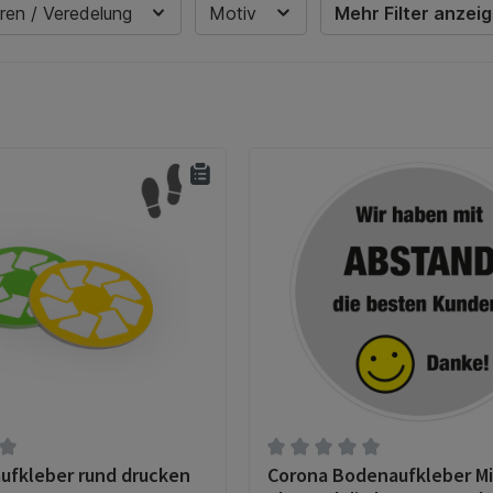
ren / Veredelung
Motiv
Mehr Filter anzei
fkleber rund drucken
Corona Bodenaufkleber Mi
tliche Bewertung von 0 von 5 Sternen
Durchschnittliche Bewertun