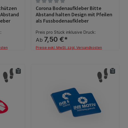
chützen
Corona Bodenaufkleber Bitte
g von 0 von 5 Sternen
Durchschnittliche Bewertung von 0 von 5 S
e Abstand
Abstand halten Design mit Pfeilen
leber
als Fussbodenaufkleber
:
Preis pro Stück inklusive Druck:
7,50 €*
Ab
osten
Preise exkl. MwSt. zzgl. Versandkosten
Details