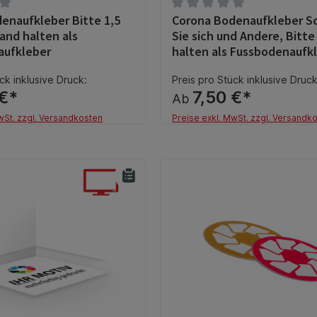
enaufkleber Bitte 1,5
Corona Bodenaufkleber S
tliche Bewertung von 0 von 5 Sternen
Durchschnittliche Bewertun
and halten als
Sie sich und Andere, Bitt
aufkleber
halten als Fussbodenaufk
ck inklusive Druck:
Preis pro Stück inklusive Druck
 €*
7,50 €*
Ab
wSt. zzgl. Versandkosten
Preise exkl. MwSt. zzgl. Versandk
Details
Details