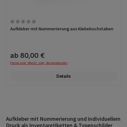
Durchschnittliche Bewertung von 0 von 5 Sternen
Aufkleber mit Nummerierung aus Klebebuchstaben
ab 80,00 €
Preise exkl. MwSt. zzgl. Versandkosten
Details
Aufkleber mit Nummerierung und individuellem
Druck als Inventaretiketten & Typenschilder