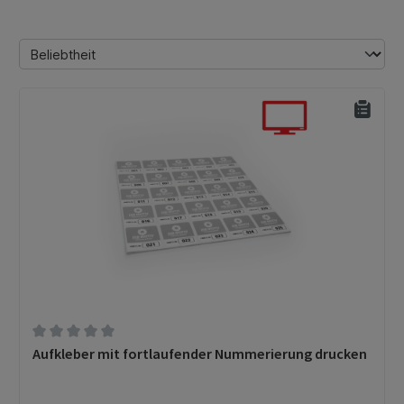
Durchschnittliche Bewertung von 0 von 5 Sternen
Aufkleber mit fortlaufender Nummerierung drucken