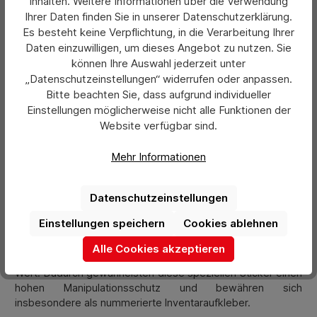
Inhalten. Weitere Informationen über die Verwendung
Fachshop kaufen können, bestehen aus hochwertiger
Ihrer Daten finden Sie in unserer Datenschutzerklärung.
selbstklebender Folie. Sie sind wasserfest, prinzipiell
Es besteht keine Verpflichtung, in die Verarbeitung Ihrer
extrem belastbar und langlebig. Wenn Sie sich für laminierte
Daten einzuwilligen, um dieses Angebot zu nutzen. Sie
Premium-Sticker mit Zahl und Druck entscheiden,
können Ihre Auswahl jederzeit unter
profitieren Sie zudem von einer besonders hohen
„Datenschutzeinstellungen“ widerrufen oder anpassen.
Kratzfestigkeit und UV-Beständigkeit sowie einer
Bitte beachten Sie, dass aufgrund individueller
Haltbarkeit von bis zu sieben Jahren. Grundsätzlich können
Einstellungen möglicherweise nicht alle Funktionen der
Sie die Klebeetiketten sowohl im Innen- als auch im
Website verfügbar sind.
Außenbereich einsetzen.
Nummerierte Inventaraufkleber aus
Mehr Informationen
Sicherheitsfolie für Manipulationsschutz
Datenschutzeinstellungen
Eine Besonderheit sind die nummerierten Aufkleber aus
Sicherheitsfolie. Durch ihre schnell einreißende Struktur
Einstellungen speichern
Cookies ablehnen
lassen sie sich nicht entfernen, ohne dabei zerstört zu
werden. Sobald jemand versucht, das Etikett zu lösen,
Alle Cookies akzeptieren
zerfällt dieses in winzige Teile und verliert komplett seinen
Wert. Dadurch gewährleisten diese speziellen Sticker einen
hohen Manipulationsschutz und bewähren sich
insbesondere als nummerierte Inventaraufkleber.