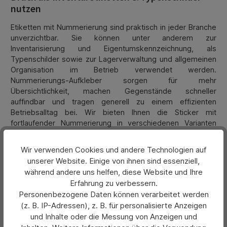
nutzen
Etiketten mit Nummerierung sind praktisch in jeder Branche
unverzichtbar. Sie können unter anderem zur
Inventarisierung und Eigentumskennzeichnung, als
Typenschilder sowie zur Lagerverwaltung und allgemeinen
Organisation im Betrieb verwendet werden.
Nummerierungs-Aufkleber sorgen für mehr
Übersichtlichkeit, machen Gegenstände schneller
auffindbar und tragen generell zu einem effizienten
Betriebsalltag bei. Wir bieten Ihnen die Sticker mit
fortlaufender Nummerierung in verschiedenen Varianten
und geben Ihnen die Möglichkeit, Ihre bevorzugten
Ausführungen nach Bedarf zu konfigurieren und mit Ihrem
Wir verwenden Cookies und andere Technologien auf
individuellen Firmendruck zu versehen, beispielsweise
unserer Website. Einige von ihnen sind essenziell,
Ihrem Logo. Erfahren Sie mehr über die Merkmale unserer
während andere uns helfen, diese Website und Ihre
nummerierten Klebeetiketten!
Erfahrung zu verbessern.
Grundlegende Eigenschaften der nützlichen
Personenbezogene Daten können verarbeitet werden
Nummerierungs-Aufkleber
(z. B. IP-Adressen), z. B. für personalisierte Anzeigen
und Inhalte oder die Messung von Anzeigen und
Alle Aufkleber mit Nummerierung, die Sie in unserem