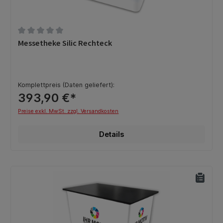
Durchschnittliche Bewertung von 0 von 5 Sternen
Messetheke Silic Rechteck
Komplettpreis (Daten geliefert):
393,90 €*
Preise exkl. MwSt. zzgl. Versandkosten
Details