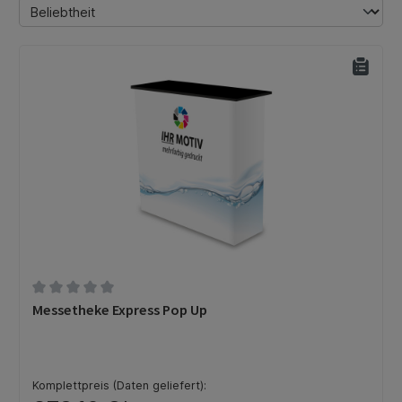
Durchschnittliche Bewertung von 0 von 5 Sternen
Messetheke Express Pop Up
Komplettpreis (Daten geliefert):