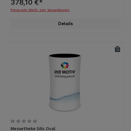
378,10 €*
Preise exkl. MwSt. zzgl. Versandkosten
Details
Durchschnittliche Bewertung von 0 von 5 Sternen
Messetheke Silic Oval