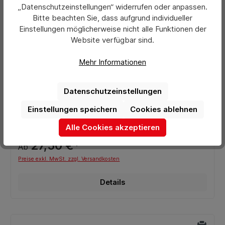
„Datenschutzeinstellungen“ widerrufen oder anpassen.
Bitte beachten Sie, dass aufgrund individueller
Einstellungen möglicherweise nicht alle Funktionen der
Website verfügbar sind.
Mehr Informationen
Durchschnittliche Bewertung von 0 von 5 Sternen
Prospekthalter, DIN A5, CROWN
Datenschutzeinstellungen
Einstellungen speichern
Cookies ablehnen
Alle Cookies akzeptieren
Preis pro Stück:
27,50 €*
Ab
Preise exkl. MwSt. zzgl. Versandkosten
Details