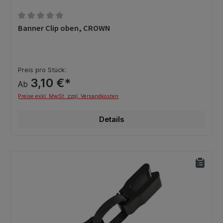
Durchschnittliche Bewertung von 0 von 5 Sternen
Banner Clip oben, CROWN
Preis pro Stück:
3,10 €*
Ab
Preise exkl. MwSt. zzgl. Versandkosten
Details