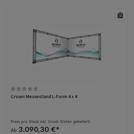
Durchschnittliche Bewertung von 0 von 5 Sternen
Crown Messestand L-Form 4 x 4
Preis pro Stück inkl. Druck (Daten geliefert):
3.090,30 €*
Ab