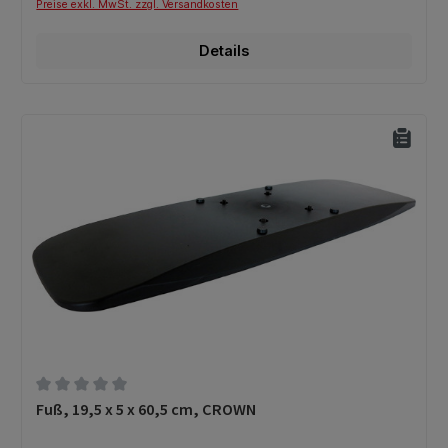
Preise exkl. MwSt. zzgl. Versandkosten
Details
Durchschnittliche Bewertung von 0 von 5 Sternen
Fuß, 19,5 x 5 x 60,5 cm, CROWN