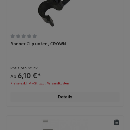
Durchschnittliche Bewertung von 0 von 5 Sternen
Banner Clip unten, CROWN
Preis pro Stück:
6,10 €*
Ab
Preise exkl. MwSt. zzgl. Versandkosten
Details