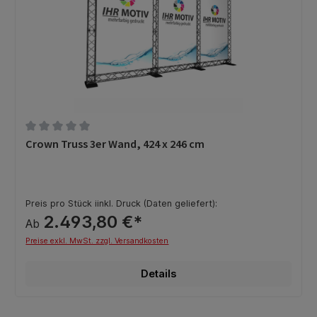
Durchschnittliche Bewertung von 0 von 5 Sternen
Crown Truss 3er Wand, 424 x 246 cm
Preis pro Stück iinkl. Druck (Daten geliefert):
2.493,80 €*
Ab
Preise exkl. MwSt. zzgl. Versandkosten
Details