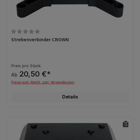
Durchschnittliche Bewertung von 0 von 5 Sternen
Strebenverbinder CROWN
Preis pro Stück:
20,50 €*
Ab
Preise exkl. MwSt. zzgl. Versandkosten
Details