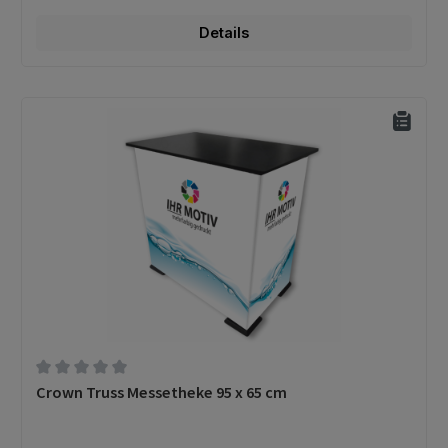
Details
Durchschnittliche Bewertung von 0 von 5 Sternen
Crown Truss Messetheke 95 x 65 cm