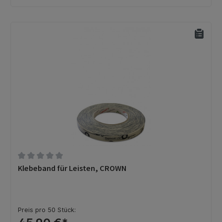
Durchschnittliche Bewertung von 0 von 5 Sternen
Klebeband für Leisten, CROWN
Preis pro 50 Stück: