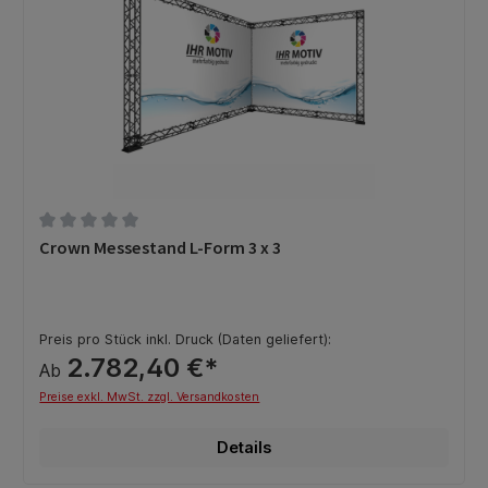
Durchschnittliche Bewertung von 0 von 5 Sternen
Crown Messestand L-Form 3 x 3
Preis pro Stück inkl. Druck (Daten geliefert):
2.782,40 €*
Ab
Preise exkl. MwSt. zzgl. Versandkosten
Details