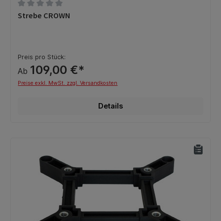
Durchschnittliche Bewertung von 0 von 5 Sternen
Strebe CROWN
Preis pro Stück:
109,00 €*
Ab
Preise exkl. MwSt. zzgl. Versandkosten
Details