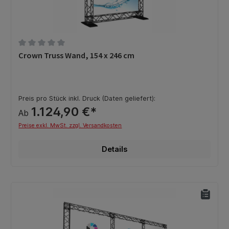
Durchschnittliche Bewertung von 0 von 5 Sternen
Crown Truss Wand, 154 x 246 cm
Preis pro Stück inkl. Druck (Daten geliefert):
1.124,90 €*
Ab
Preise exkl. MwSt. zzgl. Versandkosten
Details