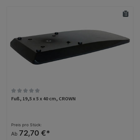
Durchschnittliche Bewertung von 0 von 5 Sternen
Fuß, 19,5 x 5 x 40 cm, CROWN
Preis pro Stück:
72,70 €*
Ab