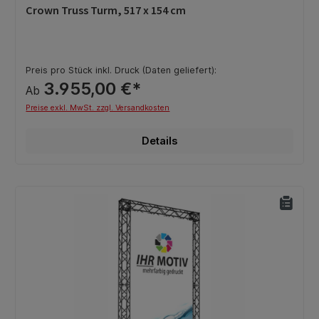
Durchschnittliche Bewertung von 0 von 5 Sternen
Crown Truss Turm, 517 x 154 cm
Preis pro Stück inkl. Druck (Daten geliefert):
3.955,00 €*
Ab
Preise exkl. MwSt. zzgl. Versandkosten
Details