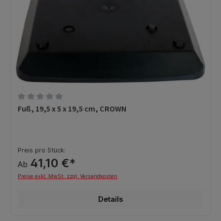
Durchschnittliche Bewertung von 0 von 5 Sternen
Fuß, 19,5 x 5 x 19,5 cm, CROWN
Preis pro Stück:
41,10 €*
Ab
Preise exkl. MwSt. zzgl. Versandkosten
Details