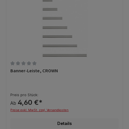
Durchschnittliche Bewertung von 0 von 5 Sternen
Banner-Leiste, CROWN
Preis pro Stück:
4,60 €*
Ab
Preise exkl. MwSt. zzgl. Versandkosten
Details