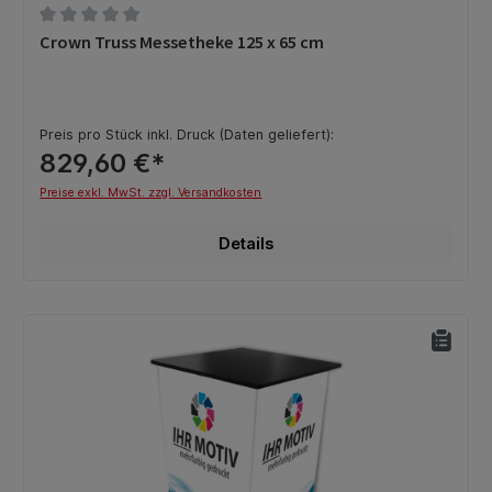
Durchschnittliche Bewertung von 0 von 5 Sternen
Crown Truss Messetheke 125 x 65 cm
Preis pro Stück inkl. Druck (Daten geliefert):
829,60 €*
Preise exkl. MwSt. zzgl. Versandkosten
Details