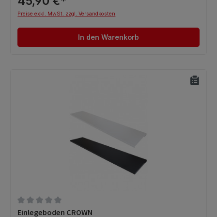
45,90 €*
Preise exkl. MwSt. zzgl. Versandkosten
In den Warenkorb
Durchschnittliche Bewertung von 0 von 5 Sternen
Einlegeboden CROWN