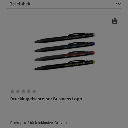
Durchschnittliche Bewertung von 0 von 5 Sternen
Druckkugelschreiber Business Logo
Preis pro Stück inklusive Gravur: