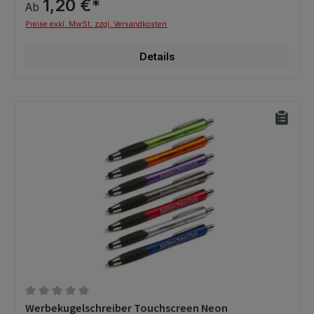
1,20 €*
Ab
Preise exkl. MwSt. zzgl. Versandkosten
Details
Durchschnittliche Bewertung von 0 von 5 Sternen
Werbekugelschreiber Touchscreen Neon