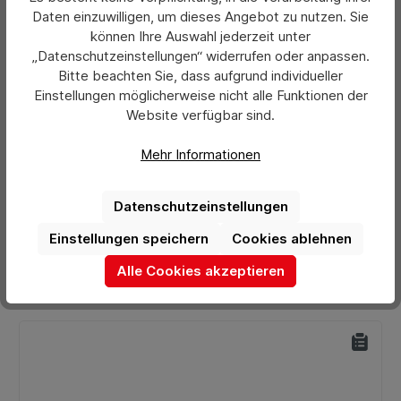
Daten einzuwilligen, um dieses Angebot zu nutzen. Sie
können Ihre Auswahl jederzeit unter
„Datenschutzeinstellungen“ widerrufen oder anpassen.
Bitte beachten Sie, dass aufgrund individueller
Einstellungen möglicherweise nicht alle Funktionen der
Durchschnittliche Bewertung von 0 von 5 Sternen
SKINNY TOUCH Drehkugelschreiber
Website verfügbar sind.
Mehr Informationen
Preis pro Stück ohne Veredelung:
0,88 €*
Ab
Datenschutzeinstellungen
Preise exkl. MwSt. zzgl. Versandkosten
Einstellungen speichern
Cookies ablehnen
Details
Alle Cookies akzeptieren