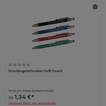
Durchschnittliche Bewertung von 0 von 5 Sternen
Druckkugelschreiber Soft-Touch
Preis pro Stück inklusive Druck:
1,34 €*
Ab
Preise exkl. MwSt. zzgl. Versandkosten