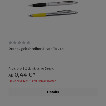
Durchschnittliche Bewertung von 0 von 5 Sternen
Drehkugelschreiber Silver-Touch
Preis pro Stück inklusive Druck:
0,44 €*
Ab
Preise exkl. MwSt. zzgl. Versandkosten
Details