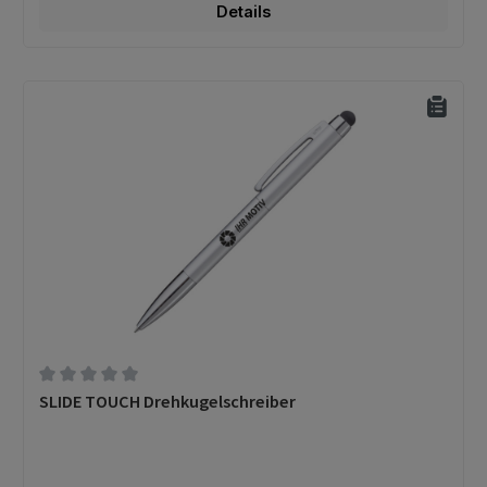
Details
Durchschnittliche Bewertung von 0 von 5 Sternen
SLIDE TOUCH Drehkugelschreiber