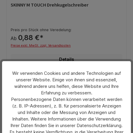
Durchschnittliche Bewertung von 0 von 5 Sternen
SKINNY M TOUCH Drehkugelschreiber
Preis pro Stück ohne Veredelung:
0,88 €*
Ab
Preise exkl. MwSt. zzgl. Versandkosten
Details
Wir verwenden Cookies und andere Technologien auf
unserer Website. Einige von ihnen sind essenziell,
während andere uns helfen, diese Website und Ihre
Erfahrung zu verbessern.
Personenbezogene Daten können verarbeitet werden
(z. B. IP-Adressen), z. B. für personalisierte Anzeigen
und Inhalte oder die Messung von Anzeigen und
Inhalten. Weitere Informationen über die Verwendung
Ihrer Daten finden Sie in unserer Datenschutzerklärung.
Es besteht keine Verpflichtung, in die Verarbeitung Ihrer