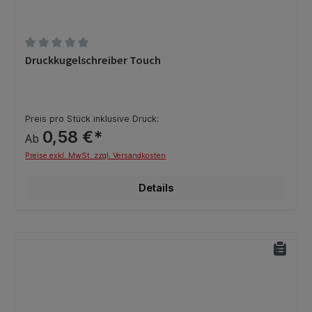
Durchschnittliche Bewertung von 0 von 5 Sternen
Druckkugelschreiber Touch
Preis pro Stück inklusive Druck:
0,58 €*
Ab
Preise exkl. MwSt. zzgl. Versandkosten
Details