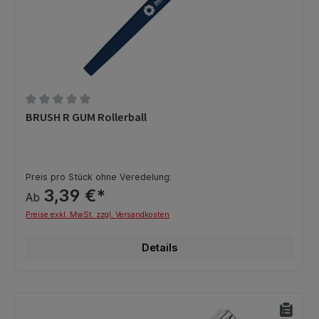
Durchschnittliche Bewertung von 0 von 5 Sternen
BRUSH R GUM Rollerball
Preis pro Stück ohne Veredelung:
3,39 €*
Ab
Preise exkl. MwSt. zzgl. Versandkosten
Details