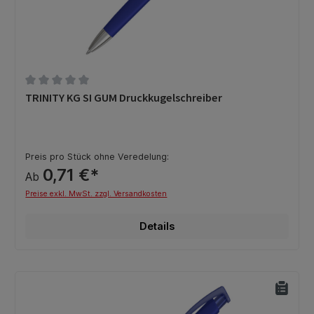
Durchschnittliche Bewertung von 0 von 5 Sternen
TRINITY KG SI GUM Druckkugelschreiber
Preis pro Stück ohne Veredelung:
0,71 €*
Ab
Preise exkl. MwSt. zzgl. Versandkosten
Details