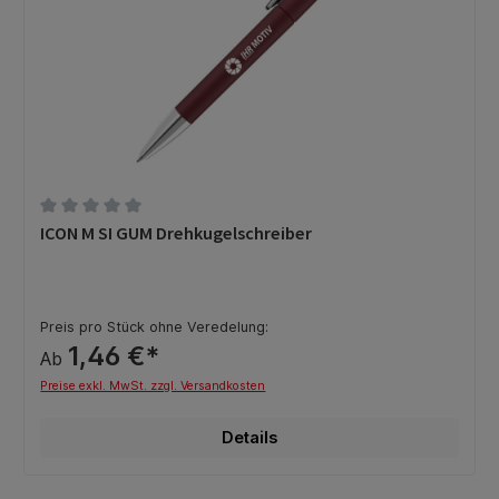
Durchschnittliche Bewertung von 0 von 5 Sternen
ICON M SI GUM Drehkugelschreiber
Preis pro Stück ohne Veredelung:
1,46 €*
Ab
Preise exkl. MwSt. zzgl. Versandkosten
Details