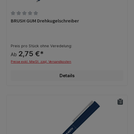
Durchschnittliche Bewertung von 0 von 5 Sternen
BRUSH GUM Drehkugelschreiber
Preis pro Stück ohne Veredelung:
2,75 €*
Ab
Preise exkl. MwSt. zzgl. Versandkosten
Details