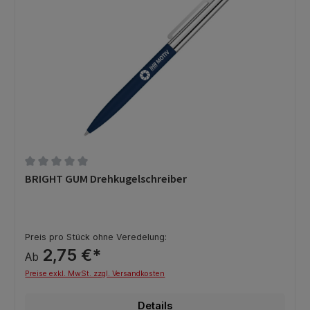
Durchschnittliche Bewertung von 0 von 5 Sternen
BRIGHT GUM Drehkugelschreiber
Preis pro Stück ohne Veredelung:
2,75 €*
Ab
Preise exkl. MwSt. zzgl. Versandkosten
Details