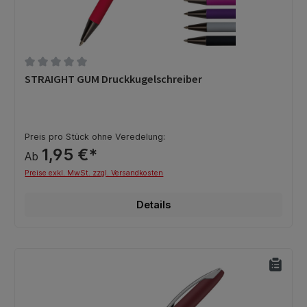
Durchschnittliche Bewertung von 0 von 5 Sternen
STRAIGHT GUM Druckkugelschreiber
Preis pro Stück ohne Veredelung:
1,95 €*
Ab
Preise exkl. MwSt. zzgl. Versandkosten
Details