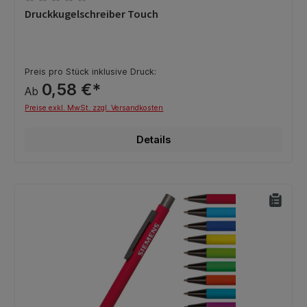
Durchschnittliche Bewertung von 0 von 5 Sternen
Druckkugelschreiber Touch
Preis pro Stück inklusive Druck:
0,58 €*
Ab
Preise exkl. MwSt. zzgl. Versandkosten
Details