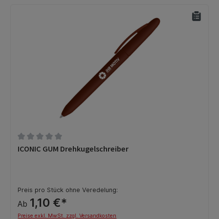
Durchschnittliche Bewertung von 0 von 5 Sternen
ICONIC GUM Drehkugelschreiber
Preis pro Stück ohne Veredelung:
1,10 €*
Ab
Preise exkl. MwSt. zzgl. Versandkosten