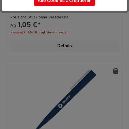
Alle Cookies akzeptieren
Preis pro Stück ohne Veredelung:
1,05 €*
Ab
Preise exkl. MwSt. zzgl. Versandkosten
Details