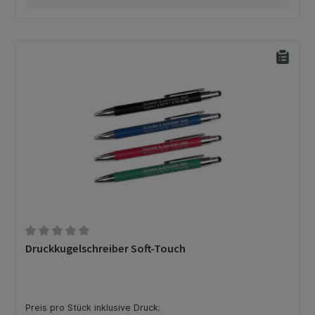
Durchschnittliche Bewertung von 0 von 5 Sternen
Druckkugelschreiber Soft-Touch
Preis pro Stück inklusive Druck: