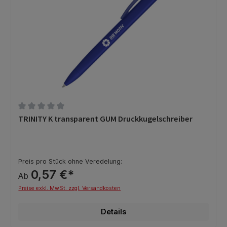
Durchschnittliche Bewertung von 0 von 5 Sternen
TRINITY K transparent GUM Druckkugelschreiber
Preis pro Stück ohne Veredelung:
0,57 €*
Ab
Preise exkl. MwSt. zzgl. Versandkosten
Details