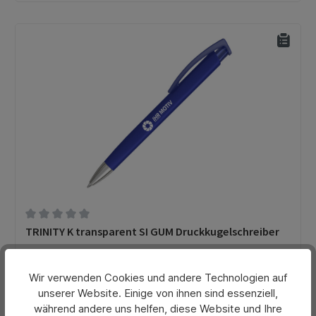
Durchschnittliche Bewertung von 0 von 5 Sternen
TRINITY K transparent SI GUM Druckkugelschreiber
Wir verwenden Cookies und andere Technologien auf
Preis pro Stück ohne Veredelung:
unserer Website. Einige von ihnen sind essenziell,
0,71 €*
während andere uns helfen, diese Website und Ihre
Ab