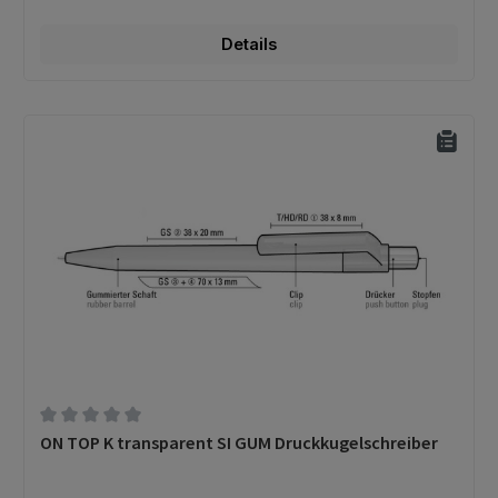
Details
Durchschnittliche Bewertung von 0 von 5 Sternen
ON TOP K transparent SI GUM Druckkugelschreiber