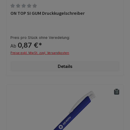
Durchschnittliche Bewertung von 0 von 5 Sternen
ON TOP SI GUM Druckkugelschreiber
Preis pro Stück ohne Veredelung:
0,87 €*
Ab
Preise exkl. MwSt. zzgl. Versandkosten
Details