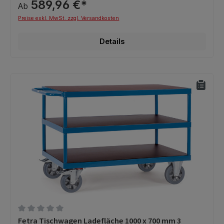
589,96 €*
Ab
Preise exkl. MwSt. zzgl. Versandkosten
Details
Durchschnittliche Bewertung von 0 von 5 Sternen
Fetra Tischwagen Ladefläche 1000 x 700 mm 3