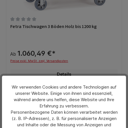
Durchschnittliche Bewertung von 0 von 5 Sternen
Fetra Tischwagen 3 Böden Holz bis 1200 kg
1.060,49 €*
Ab
Preise exkl. MwSt. zzgl. Versandkosten
Details
Wir verwenden Cookies und andere Technologien auf
unserer Website. Einige von ihnen sind essenziell,
während andere uns helfen, diese Website und Ihre
Erfahrung zu verbessern.
Personenbezogene Daten können verarbeitet werden
(z. B. IP-Adressen), z. B. für personalisierte Anzeigen
und Inhalte oder die Messung von Anzeigen und