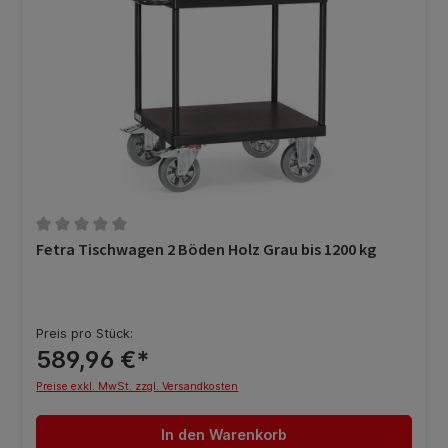
Durchschnittliche Bewertung von 0 von 5 Sternen
Fetra Tischwagen 2 Böden Holz Grau bis 1200 kg
Preis pro Stück:
589,96 €*
Preise exkl. MwSt. zzgl. Versandkosten
In den Warenkorb