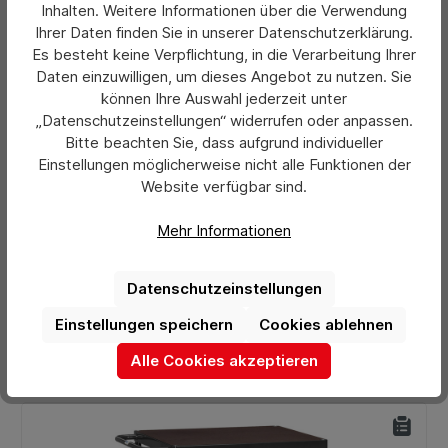
Inhalten. Weitere Informationen über die Verwendung
Ihrer Daten finden Sie in unserer Datenschutzerklärung.
Es besteht keine Verpflichtung, in die Verarbeitung Ihrer
Daten einzuwilligen, um dieses Angebot zu nutzen. Sie
können Ihre Auswahl jederzeit unter
„Datenschutzeinstellungen“ widerrufen oder anpassen.
Bitte beachten Sie, dass aufgrund individueller
Einstellungen möglicherweise nicht alle Funktionen der
Durchschnittliche Bewertung von 0 von 5 Sternen
Fetra Tischwagen 2 Böden Holz Grau bis 1200 kg
Website verfügbar sind.
Mehr Informationen
654,83 €*
Ab
Datenschutzeinstellungen
Preise exkl. MwSt. zzgl. Versandkosten
Einstellungen speichern
Cookies ablehnen
Details
Alle Cookies akzeptieren