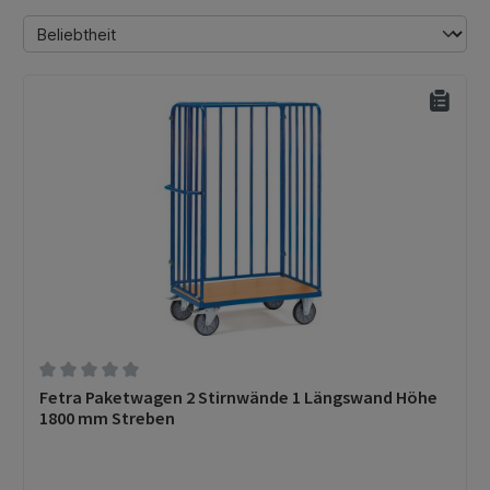
Durchschnittliche Bewertung von 0 von 5 Sternen
Fetra Paketwagen 2 Stirnwände 1 Längswand Höhe
1800 mm Streben