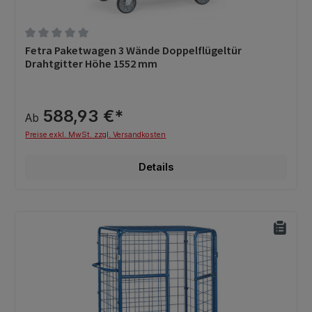
Durchschnittliche Bewertung von 0 von 5 Sternen
Fetra Paketwagen 3 Wände Doppelflügeltür
Drahtgitter Höhe 1552 mm
588,93 €*
Ab
Preise exkl. MwSt. zzgl. Versandkosten
Details