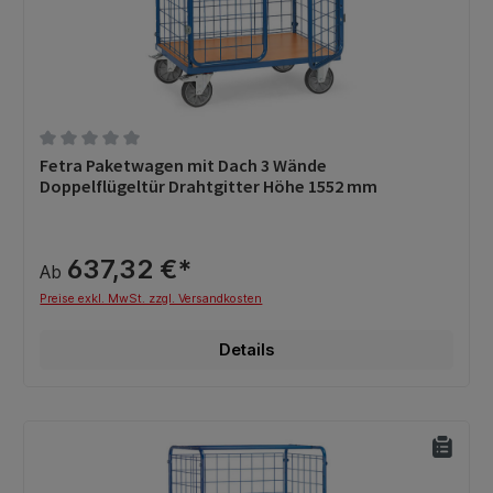
Durchschnittliche Bewertung von 0 von 5 Sternen
Fetra Paketwagen mit Dach 3 Wände
Doppelflügeltür Drahtgitter Höhe 1552 mm
637,32 €*
Ab
Preise exkl. MwSt. zzgl. Versandkosten
Details