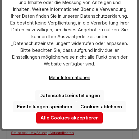
und Inhalte oder die Messung von Anzeigen und
Inhalten. Weitere Informationen über die Verwendung
Ihrer Daten finden Sie in unserer Datenschutzerklärung.
Es besteht keine Verpflichtung, in die Verarbeitung Ihrer
Daten einzuwilligen, um dieses Angebot zu nutzen. Sie
können Ihre Auswahl jederzeit unter
„Datenschutzeinstellungen“ widerrufen oder anpassen.
Bitte beachten Sie, dass aufgrund individueller
Einstellungen möglicherweise nicht alle Funktionen der
Website verfügbar sind.
Mehr Informationen
Durchschnittliche Bewertung von 0 von 5 Sternen
Fetra Paketwagen 3 Wände Doppelflügeltür
Datenschutzeinstellungen
Drahtgitter Höhe 1800 mm
Einstellungen speichern
Cookies ablehnen
Alle Cookies akzeptieren
665,12 €*
Ab
Preise exkl. MwSt. zzgl. Versandkosten