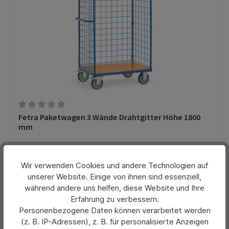
Durchschnittliche Bewertung von 0 von 5 Sternen
Fetra Paketwagen 3 Wände Drahtgitter Höhe 1800
mm
467,44 €*
Wir verwenden Cookies und andere Technologien auf
Ab
unserer Website. Einige von ihnen sind essenziell,
Preise exkl. MwSt. zzgl. Versandkosten
während andere uns helfen, diese Website und Ihre
Erfahrung zu verbessern.
Details
Personenbezogene Daten können verarbeitet werden
(z. B. IP-Adressen), z. B. für personalisierte Anzeigen