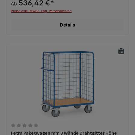
536,42 €*
Ab
Preise exkl. MwSt. zzgl. Versandkosten
Details
Durchschnittliche Bewertung von 0 von 5 Sternen
Fetra Paketwagen mm 3 Wände Drahtgitter Höhe