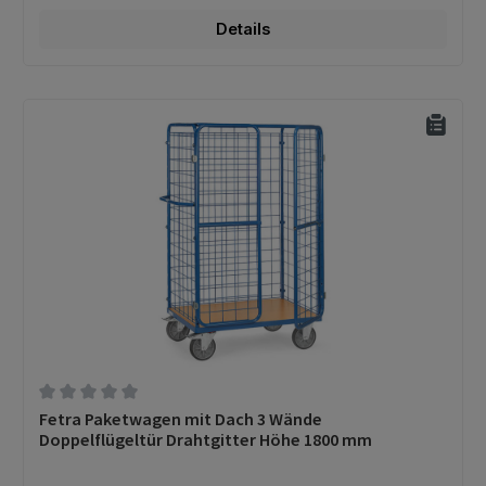
Details
Durchschnittliche Bewertung von 0 von 5 Sternen
Fetra Paketwagen mit Dach 3 Wände
Doppelflügeltür Drahtgitter Höhe 1800 mm