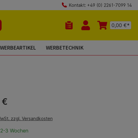
Kontakt: +49 (0) 2261-7099 14
0,00 €*
Du hast 0 Produkte auf dem Mer
WERBEARTIKEL
WERBETECHNIK
is:
 €
MwSt. zzgl. Versandkosten
t 2-3 Wochen