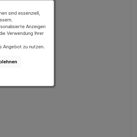
en sind essenziell,
ssern.
sonalisierte Anzeigen
 die Verwendung Ihrer
ses Angebot zu nutzen.
er anpassen. Bitte
nktionen der Website
blehnen