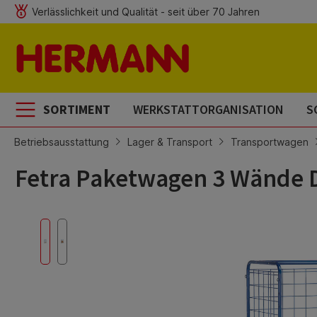
Verlässlichkeit und Qualität - seit über 70 Jahren
m Hauptinhalt springen
Zur Suche springen
Zur Hauptnavigation springen
SORTIMENT
WERKSTATTORGANISATION
S
Betriebsausstattung
Lager & Transport
Transportwagen
Fetra Paketwagen 3 Wände 
Bildergalerie überspringen