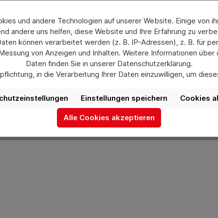
ies und andere Technologien auf unserer Website. Einige von ihn
nd andere uns helfen, diese Website und Ihre Erfahrung zu verbe
en können verarbeitet werden (z. B. IP-Adressen), z. B. für per
 Messung von Anzeigen und Inhalten. Weitere Informationen über
Daten finden Sie in unserer Datenschutzerklärung.
flichtung, in die Verarbeitung Ihrer Daten einzuwilligen, um die
uswahl jederzeit unter „Datenschutzeinstellungen“ widerrufen od
aufgrund individueller Einstellungen möglicherweise nicht alle Fu
chutzeinstellungen
Einstellungen speichern
Cookies a
verfügbar sind.
Alle Cookies akzeptieren
Mehr Informationen