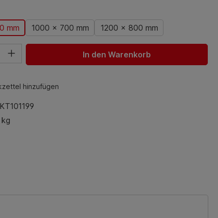
auswählen
00 mm
1000 x 700 mm
1200 x 800 mm
hl: Gib den gewünschten Wert ein oder benutze die Schaltfl
In den Warenkorb
zettel hinzufügen
KT101199
 kg