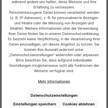
passenden Reifenkarren befördern – geeignet sind etwa
während andere uns helfen, diese Website und Ihre
die Fetra-Modelle 2032 und 2033. Zudem können Sie die
Erfahrung zu verbessern.
Fetra-Reifenwagen einfach und sicher stapeln, um sie bei
Personenbezogene Daten können verarbeitet werden
Nichtgebrauch platzsparend in Ihrer Werkstatt oder in Ihrem
(z. B. IP-Adressen), z. B. für personalisierte Anzeigen
Autohaus zu lagern.
und Inhalte oder die Messung von Anzeigen und
Inhalten. Weitere Informationen über die Verwendung
Tipp:
Der Reifenwagen "Wheel Trolley Recycled" hebt sich
Ihrer Daten finden Sie in unserer Datenschutzerklärung.
sowohl qualitativ als auch optisch ab. Er besteht aus
Es besteht keine Verpflichtung, in die Verarbeitung Ihrer
recyceltem Polypropylen. Mit seiner klassisch schwarzen
Daten einzuwilligen, um dieses Angebot zu nutzen. Sie
Farbgebung wirkt dieser Reifen-Roller besonders elegant,
können Ihre Auswahl jederzeit unter
sodass Sie ihn auch als Verkaufsdisplay beziehungsweise
„Datenschutzeinstellungen“ widerrufen oder anpassen.
zur stilvoll-modernen Reifenpräsentation im Showroom
nutzen können.
Bitte beachten Sie, dass aufgrund individueller
Einstellungen möglicherweise nicht alle Funktionen der
Reifenwagen auswählen: wichtige Kriterien
Website verfügbar sind.
Bei der Auswahl des Reifenwagens sollten Sie vor allem
Mehr Informationen
folgende Kriterien berücksichtigen:
Haupteinsatzzweck
Datenschutzeinstellungen
Wenn Sie den Reifenwagen ausschließlich für funktionale
Einstellungen speichern
Cookies ablehnen
Zwecke – sprich die Lagerung und den innerbetrieblichen