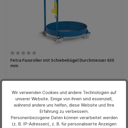
Durchschnittliche Bewertung von 0 von 5 Sternen
Fetra Fassroller mit Schiebebügel Durchmesser 630
mm
Preis pro Stück:
293,44 €*
Wir verwenden Cookies und andere Technologien auf
unserer Website. Einige von ihnen sind essenziell,
Preise exkl. MwSt. zzgl. Versandkosten
während andere uns helfen, diese Website und Ihre
Erfahrung zu verbessern.
In den Warenkorb
Personenbezogene Daten können verarbeitet werden
(z. B. IP-Adressen), z. B. für personalisierte Anzeigen