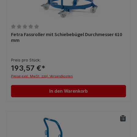
Durchschnittliche Bewertung von 0 von 5 Sternen
Fetra Fassroller mit Schiebebügel Durchmesser 610
mm
Preis pro Stück:
193,57 €*
Preise exkl. MwSt. zzgl. Versandkosten
In den Warenkorb