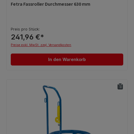
Durchschnittliche Bewertung von 0 von 5 Sternen
Fetra Fassroller Durchmesser 630 mm
Preis pro Stück:
241,96 €*
Preise exkl. MwSt. zzgl. Versandkosten
In den Warenkorb