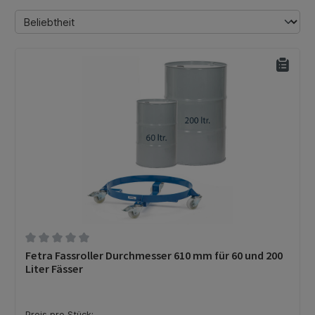
Durchschnittliche Bewertung von 0 von 5 Sternen
Fetra Fassroller Durchmesser 610 mm für 60 und 200
Liter Fässer
Preis pro Stück: