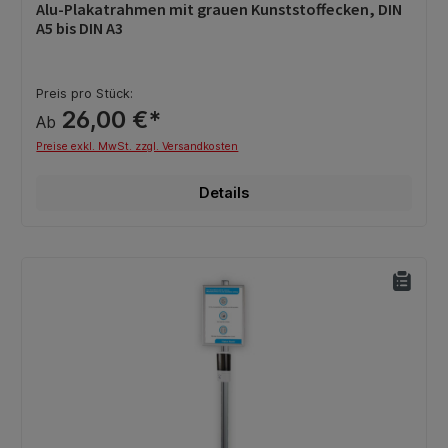
Durchschnittliche Bewertung von 0 von 5 Sternen
Alu-Plakatrahmen mit grauen Kunststoffecken, DIN
A5 bis DIN A3
Preis pro Stück:
26,00 €*
Ab
Preise exkl. MwSt. zzgl. Versandkosten
Details