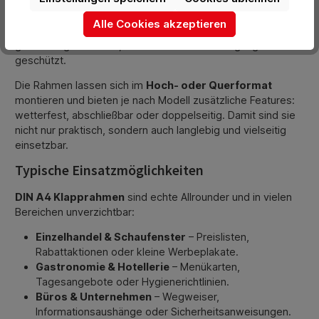
langlebigem
Aluminium
. Dieses Material ist leicht, stabil
und resistent gegen Korrosion. Dank der
Antireflex-
Alle Cookies akzeptieren
Schutzfolien
bleiben Inhalte gut sichtbar und sind
gleichzeitig vor Staub, Schmutz und Beschädigungen
geschützt.
Die Rahmen lassen sich im
Hoch- oder Querformat
montieren und bieten je nach Modell zusätzliche Features:
wetterfest, abschließbar oder doppelseitig. Damit sind sie
nicht nur praktisch, sondern auch langlebig und vielseitig
einsetzbar.
Typische Einsatzmöglichkeiten
DIN A4 Klapprahmen
sind echte Allrounder und in vielen
Bereichen unverzichtbar:
Einzelhandel & Schaufenster
– Preislisten,
Rabattaktionen oder kleine Werbeplakate.
Gastronomie & Hotellerie
– Menükarten,
Tagesangebote oder Hygienerichtlinien.
Büros & Unternehmen
– Wegweiser,
Informationsaushänge oder Sicherheitsanweisungen.