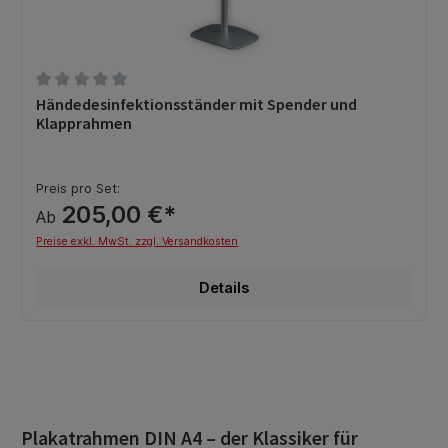
Durchschnittliche Bewertung von 0 von 5 Sternen
Händedesinfektionsständer mit Spender und
Klapprahmen
Preis pro Set:
205,00 €*
Ab
Preise exkl. MwSt. zzgl. Versandkosten
Details
Plakatrahmen DIN A4 – der Klassiker für