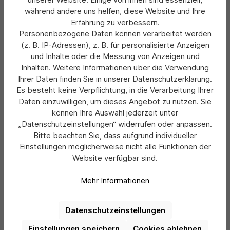
Fast-Fix-Modelle mit 25 mm Aluminiumprofil
, die
während andere uns helfen, diese Website und Ihre
durch rückseitiges Klebeband einfach zu montieren
Erfahrung zu verbessern.
sind.
Personenbezogene Daten können verarbeitet werden
Watersafe-Klapprahmen
, wetterfest und damit auch
(z. B. IP-Adressen), z. B. für personalisierte Anzeigen
für den Außenbereich geeignet.
und Inhalte oder die Messung von Anzeigen und
Abschließbare Sicherheitsrahmen
mit 25–32 mm
Profil – optimal für stark frequentierte, öffentliche
Inhalten. Weitere Informationen über die Verwendung
Bereiche.
Ihrer Daten finden Sie in unserer Datenschutzerklärung.
Slide-in-Rahmen doppelseitig (vertikal und
Es besteht keine Verpflichtung, in die Verarbeitung Ihrer
horizontal)
– perfekt für Schaufenster oder Glastüren.
Daten einzuwilligen, um dieses Angebot zu nutzen. Sie
Fenster-Alu Klapprahmen doppelseitig
, die sich in
können Ihre Auswahl jederzeit unter
Glasflächen einsetzen lassen.
„Datenschutzeinstellungen“ widerrufen oder anpassen.
Multiständer mit A4-Rahmen
für mobile
Bitte beachten Sie, dass aufgrund individueller
Präsentationen, z. B. bei Messen oder Events.
Einstellungen möglicherweise nicht alle Funktionen der
Desinfektionsständer mit integriertem A4-
Website verfügbar sind.
Klapprahmen
– eine Kombination aus Infotafel und
Hygienestation.
Mehr Informationen
Hochwertiges Material und Verarbeitung
Datenschutzeinstellungen
Alle unsere
DIN A4 Plakatrahmen
bestehen aus
Einstellungen speichern
Cookies ablehnen