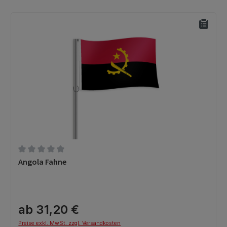
Durchschnittliche Bewertung von 0 von 5 Sternen
Angola Fahne
ab 31,20 €
Preise exkl. MwSt. zzgl. Versandkosten