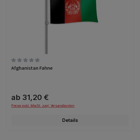
Durchschnittliche Bewertung von 0 von 5 Sternen
Afghanistan Fahne
ab 31,20 €
Preise exkl. MwSt. zzgl. Versandkosten
Details