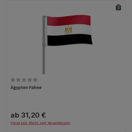
Durchschnittliche Bewertung von 0 von 5 Sternen
Ägypten Fahne
ab 31,20 €
Preise exkl. MwSt. zzgl. Versandkosten