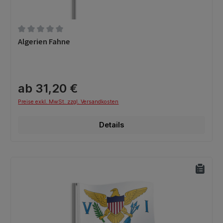
Durchschnittliche Bewertung von 0 von 5 Sternen
Algerien Fahne
ab 31,20 €
Preise exkl. MwSt. zzgl. Versandkosten
Details