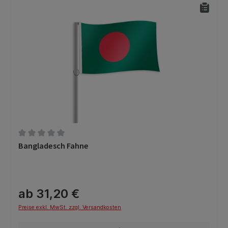
Durchschnittliche Bewertung von 0 von 5 Sternen
Bangladesch Fahne
ab 31,20 €
Preise exkl. MwSt. zzgl. Versandkosten