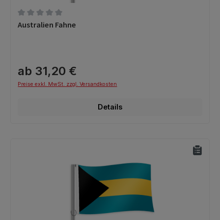
Durchschnittliche Bewertung von 0 von 5 Sternen
Australien Fahne
ab 31,20 €
Preise exkl. MwSt. zzgl. Versandkosten
Details