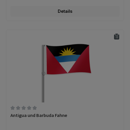
Details
Durchschnittliche Bewertung von 0 von 5 Sternen
Antigua und Barbuda Fahne