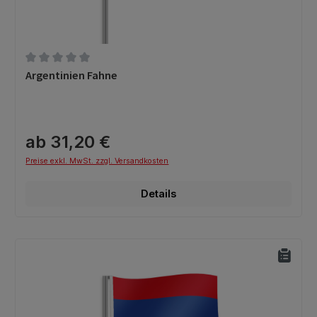
Durchschnittliche Bewertung von 0 von 5 Sternen
Argentinien Fahne
ab 31,20 €
Preise exkl. MwSt. zzgl. Versandkosten
Details