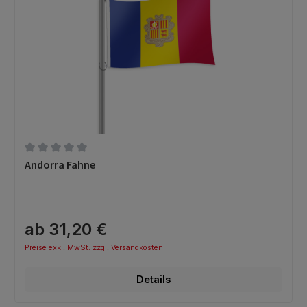
Durchschnittliche Bewertung von 0 von 5 Sternen
Andorra Fahne
ab 31,20 €
Preise exkl. MwSt. zzgl. Versandkosten
Details