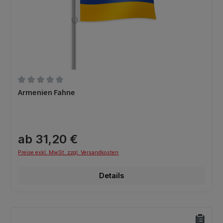
Durchschnittliche Bewertung von 0 von 5 Sternen
Armenien Fahne
ab 31,20 €
Preise exkl. MwSt. zzgl. Versandkosten
Details