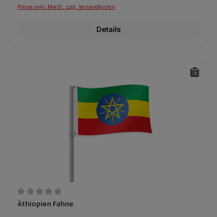
Preise exkl. MwSt. zzgl. Versandkosten
Details
Durchschnittliche Bewertung von 0 von 5 Sternen
Äthiopien Fahne