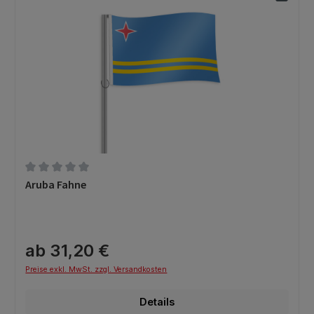
Durchschnittliche Bewertung von 0 von 5 Sternen
Aruba Fahne
ab 31,20 €
Preise exkl. MwSt. zzgl. Versandkosten
Details