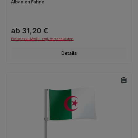
Durchschnittliche Bewertung von 0 von 5 Sternen
Albanien Fahne
ab 31,20 €
Preise exkl. MwSt. zzgl. Versandkosten
Details