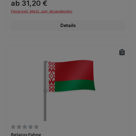
ab 31,20 €
Preise exkl. MwSt. zzgl. Versandkosten
Details
Durchschnittliche Bewertung von 0 von 5 Sternen
Belarus Fahne