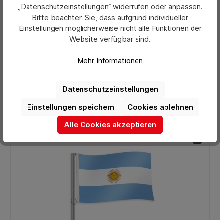
„Datenschutzeinstellungen“ widerrufen oder anpassen.
Durchschnittliche Bewertung von 0 von 5 Sternen
Äquatorialguinea Fahne
Bitte beachten Sie, dass aufgrund individueller
Einstellungen möglicherweise nicht alle Funktionen der
Website verfügbar sind.
ab 31,20 €
Mehr Informationen
Preise exkl. MwSt. zzgl. Versandkosten
Datenschutzeinstellungen
Details
Einstellungen speichern
Cookies ablehnen
Alle Cookies akzeptieren