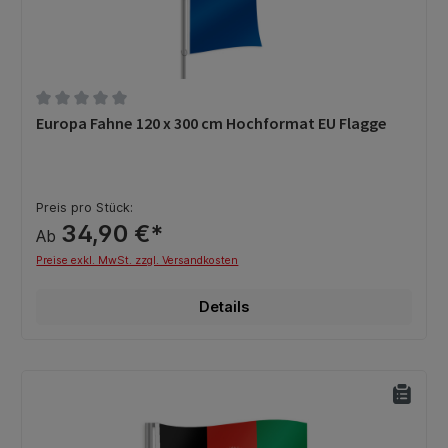
Durchschnittliche Bewertung von 0 von 5 Sternen
Europa Fahne 120 x 300 cm Hochformat EU Flagge
Preis pro Stück:
34,90 €*
Ab
Preise exkl. MwSt. zzgl. Versandkosten
Details