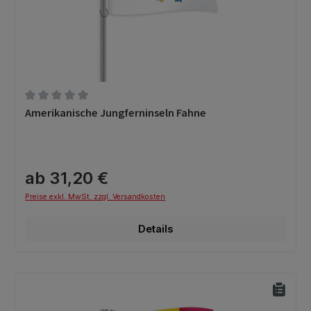
Durchschnittliche Bewertung von 0 von 5 Sternen
Amerikanische Jungferninseln Fahne
ab 31,20 €
Preise exkl. MwSt. zzgl. Versandkosten
Details