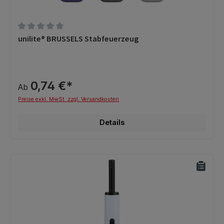
Durchschnittliche Bewertung von 0 von 5 Sternen
unilite® BRUSSELS Stabfeuerzeug
0,74 €*
Ab
Preise exkl. MwSt. zzgl. Versandkosten
Details