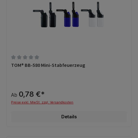
Durchschnittliche Bewertung von 0 von 5 Sternen
TOM® BB-580 Mini-Stabfeuerzeug
0,78 €*
Ab
Preise exkl. MwSt. zzgl. Versandkosten
Details