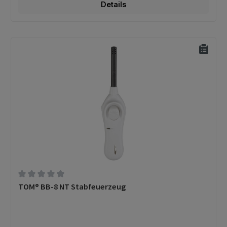
Details
Durchschnittliche Bewertung von 0 von 5 Sternen
TOM® BB-8 NT Stabfeuerzeug