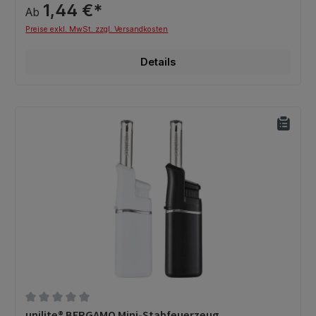
1,44 €*
Ab
Preise exkl. MwSt. zzgl. Versandkosten
Details
Durchschnittliche Bewertung von 0 von 5 Sternen
unilite® BERGAMO Mini-Stabfeuerzeug