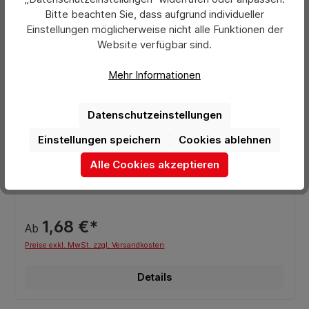
Bitte beachten Sie, dass aufgrund individueller
Einstellungen möglicherweise nicht alle Funktionen der
Website verfügbar sind.
Mehr Informationen
Datenschutzeinstellungen
Einstellungen speichern
Cookies ablehnen
Durchschnittliche Bewertung von 0 von 5 Sternen
unilite® IBIZA 49 Metall-Stabfeuerzeug
Alle Cookies akzeptieren
1,68 €*
Ab
Preise exkl. MwSt. zzgl. Versandkosten
Details