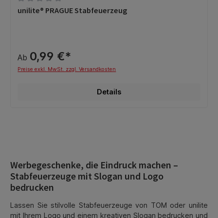
Durchschnittliche Bewertung von 0 von 5 Sternen
unilite® PRAGUE Stabfeuerzeug
0,99 €*
Ab
Preise exkl. MwSt. zzgl. Versandkosten
Details
Werbegeschenke, die Eindruck machen –
Stabfeuerzeuge mit Slogan und Logo
bedrucken
Lassen Sie stilvolle Stabfeuerzeuge von TOM oder unilite
mit Ihrem Logo und einem kreativen Slogan bedrucken und