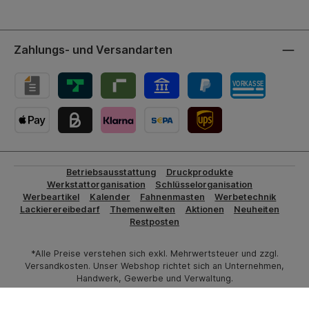
Zahlungs- und Versandarten
UPS-Versand
Betriebsausstattung
Druckprodukte
Werkstattorganisation
Schlüsselorganisation
Werbeartikel
Kalender
Fahnenmasten
Werbetechnik
Lackierereibedarf
Themenwelten
Aktionen
Neuheiten
Restposten
*Alle Preise verstehen sich exkl. Mehrwertsteuer und zzgl.
Versandkosten. Unser Webshop richtet sich an Unternehmen,
Handwerk, Gewerbe und Verwaltung.
© 2009 - 2026 HERMANN Fachversand