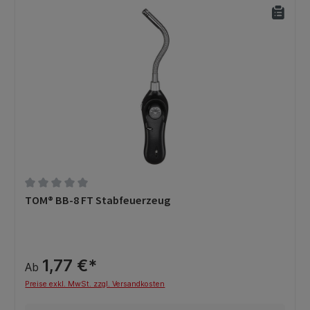
Durchschnittliche Bewertung von 0 von 5 Sternen
TOM® BB-8 FT Stabfeuerzeug
1,77 €*
Ab
Preise exkl. MwSt. zzgl. Versandkosten