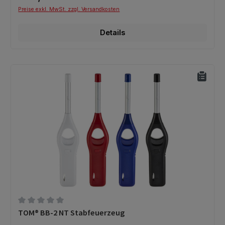
Preise exkl. MwSt. zzgl. Versandkosten
Details
Durchschnittliche Bewertung von 0 von 5 Sternen
TOM® BB-2 NT Stabfeuerzeug