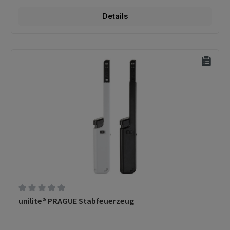
Details
Durchschnittliche Bewertung von 0 von 5 Sternen
unilite® PRAGUE Stabfeuerzeug