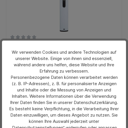
Durchschnittliche Bewertung von 0 von 5 Sternen
unilite® DUBAI NT Stabfeuerzeug
Wir verwenden Cookies und andere Technologien auf
unserer Website. Einige von ihnen sind essenziell,
während andere uns helfen, diese Website und Ihre
1,38 €*
Erfahrung zu verbessern.
Ab
Personenbezogene Daten können verarbeitet werden
Preise exkl. MwSt. zzgl. Versandkosten
(z. B. IP-Adressen), z. B. für personalisierte Anzeigen
und Inhalte oder die Messung von Anzeigen und
Details
Inhalten. Weitere Informationen über die Verwendung
Ihrer Daten finden Sie in unserer Datenschutzerklärung.
Es besteht keine Verpflichtung, in die Verarbeitung Ihrer
Daten einzuwilligen, um dieses Angebot zu nutzen. Sie
können Ihre Auswahl jederzeit unter
„Datenschutzeinstellungen“ widerrufen oder anpassen.