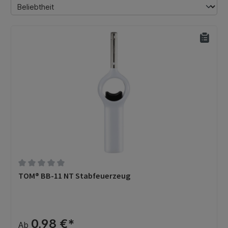
Durchschnittliche Bewertung von 0 von 5 Sternen
TOM® BB-11 NT Stabfeuerzeug
0,98 €*
Ab