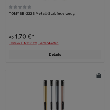
Durchschnittliche Bewertung von 0 von 5 Sternen
TOM® BB-222 S Metall-Stabfeuerzeug
1,70 €*
Ab
Preise exkl. MwSt. zzgl. Versandkosten
Details