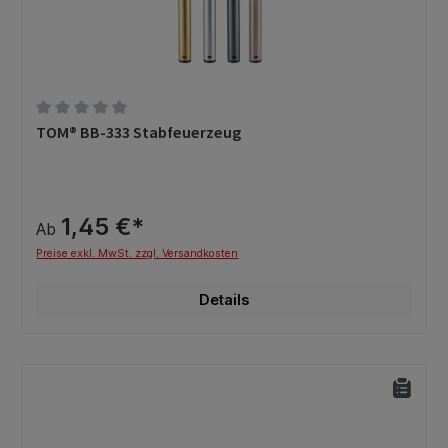
Durchschnittliche Bewertung von 0 von 5 Sternen
TOM® BB-333 Stabfeuerzeug
1,45 €*
Ab
Preise exkl. MwSt. zzgl. Versandkosten
Details