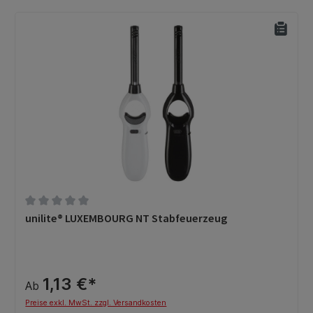
Durchschnittliche Bewertung von 0 von 5 Sternen
unilite® LUXEMBOURG NT Stabfeuerzeug
1,13 €*
Ab
Preise exkl. MwSt. zzgl. Versandkosten