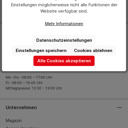
über neue Produkte und Angebote informiert.
Einstellungen möglicherweise nicht alle Funktionen der
Website verfügbar sind.
Zur Newsletter Anmeldung
Mehr Informationen
Kontakt
Datenschutzeinstellungen
+49 (0) 2261-7099 14
Einstellungen speichern
Cookies ablehnen
info@hermann-direkt.de
Alle Cookies akzeptieren
Öffnungszeiten
Mo.–Do.: 08:00 – 17:00 Uhr
Fr.: 08:00 – 15:45 Uhr
Mittagspause: 12:30 - 13:00 Uhr
Unternehmen
Magazin