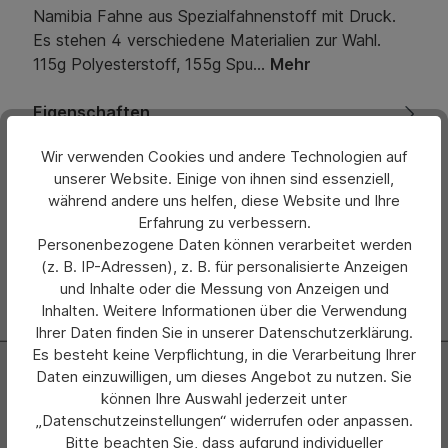
Namibia Fahne aus Spezialfahnenstoff mit Druck.
Es stehen 4 verschiedene Materialien zur Wahl.
115g Polyesterstoff, 155g Spu…
Mehr
Eigenschaften
Wir verwenden Cookies und andere Technologien auf
Bewertungen
unserer Website. Einige von ihnen sind essenziell,
während andere uns helfen, diese Website und Ihre
Hersteller
Erfahrung zu verbessern.
Personenbezogene Daten können verarbeitet werden
(z. B. IP-Adressen), z. B. für personalisierte Anzeigen
und Inhalte oder die Messung von Anzeigen und
Inhalten. Weitere Informationen über die Verwendung
Ihrer Daten finden Sie in unserer Datenschutzerklärung.
Es besteht keine Verpflichtung, in die Verarbeitung Ihrer
Newsletter
Daten einzuwilligen, um dieses Angebot zu nutzen. Sie
können Ihre Auswahl jederzeit unter
Abonnieren Sie jetzt einfach unseren regelmäßig
„Datenschutzeinstellungen“ widerrufen oder anpassen.
erscheinenden Newsletter und Sie werden stets als Erster
Bitte beachten Sie, dass aufgrund individueller