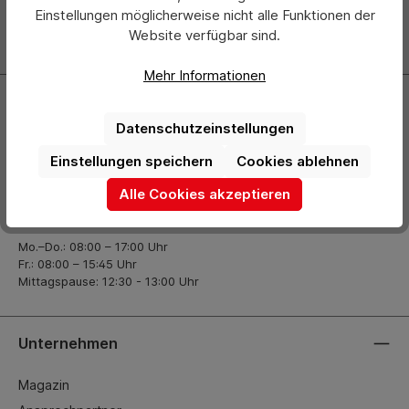
über neue Produkte und Angebote informiert.
Einstellungen möglicherweise nicht alle Funktionen der
Website verfügbar sind.
Zur Newsletter Anmeldung
Mehr Informationen
Kontakt
Datenschutzeinstellungen
+49 (0) 2261-7099 14
Einstellungen speichern
Cookies ablehnen
info@hermann-direkt.de
Alle Cookies akzeptieren
Öffnungszeiten
Mo.–Do.: 08:00 – 17:00 Uhr
Fr.: 08:00 – 15:45 Uhr
Mittagspause: 12:30 - 13:00 Uhr
Unternehmen
Magazin