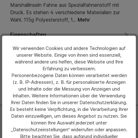
Marshallinseln Fahne aus Spezialfahnenstoff mit
Druck. Es stehen 4 verschiedene Materialien zur
Wahl. 115g Polyesterstoff, 1…
Mehr
Eigenschaften
Wir verwenden Cookies und andere Technologien auf
Bewertungen
unserer Website. Einige von ihnen sind essenziell,
während andere uns helfen, diese Website und Ihre
Hersteller
Erfahrung zu verbessern.
Personenbezogene Daten können verarbeitet werden
(z. B. IP-Adressen), z. B. für personalisierte Anzeigen
und Inhalte oder die Messung von Anzeigen und
Inhalten. Weitere Informationen über die Verwendung
Ihrer Daten finden Sie in unserer Datenschutzerklärung.
Es besteht keine Verpflichtung, in die Verarbeitung Ihrer
Newsletter
Daten einzuwilligen, um dieses Angebot zu nutzen. Sie
können Ihre Auswahl jederzeit unter
Abonnieren Sie jetzt einfach unseren regelmäßig
„Datenschutzeinstellungen“ widerrufen oder anpassen.
erscheinenden Newsletter und Sie werden stets als Erster
Bitte beachten Sie, dass aufgrund individueller