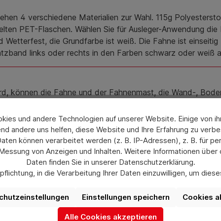
tehen 4 verschiedene Materialien zur Wahl. 115g Polyestersto
celten PET-Flaschen. Wählen Sie für Ausleger-Anwendung di
d Wetterfest, die Grundfarbe ist weiß. Die Fahne ist einseiti
satzband links oder rechts in den Farben schwarz oder weiß 
ird, können die Fahne und der Fahnenmast, die Wand-, Bode
s ab Windstärke 7 (= 50-61 km/h)
.
Die Nichtbeachtung d
ies und andere Technologien auf unserer Website. Einige von ihn
nd andere uns helfen, diese Website und Ihre Erfahrung zu verbe
en können verarbeitet werden (z. B. IP-Adressen), z. B. für per
 Messung von Anzeigen und Inhalten. Weitere Informationen über
destens 2 Kunststoff-Karabinern je Konfektionierung rechts o
Daten finden Sie in unserer Datenschutzerklärung.
flichtung, in die Verarbeitung Ihrer Daten einzuwilligen, um die
uswahl jederzeit unter „Datenschutzeinstellungen“ widerrufen od
aufgrund individueller Einstellungen möglicherweise nicht alle Fu
chutzeinstellungen
Einstellungen speichern
Cookies a
verfügbar sind.
cyclingmaterial
Alle Cookies akzeptieren