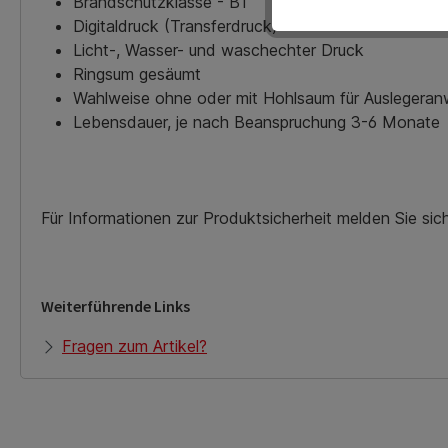
Brandschutzklasse - B1
Digitaldruck (Transferdruck)
Licht-, Wasser- und waschechter Druck
Ringsum gesäumt
Wahlweise ohne oder mit Hohlsaum für Auslegera
Lebensdauer, je nach Beanspruchung 3-6 Monate
Für Informationen zur Produktsicherheit melden Sie si
Weiterführende Links
Fragen zum Artikel?