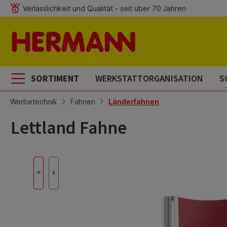
Verlässlichkeit und Qualität - seit über 70 Jahren
m Hauptinhalt springen
Zur Suche springen
Zur Hauptnavigation springen
SORTIMENT
WERKSTATTORGANISATION
S
Werbetechnik
Fahnen
Länderfahnen
Lettland Fahne
Bildergalerie überspringen