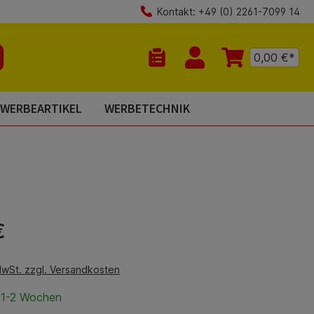
Kontakt: +49 (0) 2261-7099 14
0,00 €*
Du hast 0 Produkte auf dem Mer
WERBEARTIKEL
WERBETECHNIK
is:
€
MwSt. zzgl. Versandkosten
t 1-2 Wochen