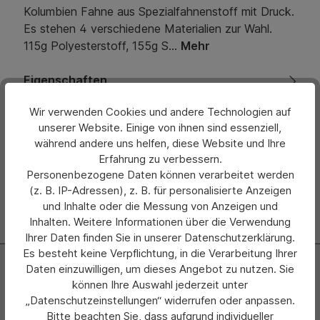
Kolumbien Fahne aus Spezialfahnenstoff mit Druck.
Es stehen 4 verschiedene Materialien zur Wahl.
115g Polyesterstoff, 155g S…
Mehr
Eigenschaften
Wir verwenden Cookies und andere Technologien auf
Bewertungen
unserer Website. Einige von ihnen sind essenziell,
während andere uns helfen, diese Website und Ihre
Hersteller
Erfahrung zu verbessern.
Personenbezogene Daten können verarbeitet werden
(z. B. IP-Adressen), z. B. für personalisierte Anzeigen
und Inhalte oder die Messung von Anzeigen und
Inhalten. Weitere Informationen über die Verwendung
Ihrer Daten finden Sie in unserer Datenschutzerklärung.
Es besteht keine Verpflichtung, in die Verarbeitung Ihrer
Newsletter
Daten einzuwilligen, um dieses Angebot zu nutzen. Sie
können Ihre Auswahl jederzeit unter
Abonnieren Sie jetzt einfach unseren regelmäßig
„Datenschutzeinstellungen“ widerrufen oder anpassen.
erscheinenden Newsletter und Sie werden stets als Erster
Bitte beachten Sie, dass aufgrund individueller