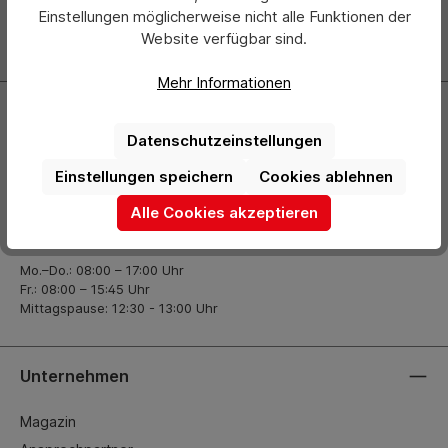
über neue Produkte und Angebote informiert.
Einstellungen möglicherweise nicht alle Funktionen der
Website verfügbar sind.
Zur Newsletter Anmeldung
Mehr Informationen
Kontakt
Datenschutzeinstellungen
+49 (0) 2261-7099 14
Einstellungen speichern
Cookies ablehnen
info@hermann-direkt.de
Alle Cookies akzeptieren
Öffnungszeiten
Mo.–Do.: 08:00 – 17:00 Uhr
Fr.: 08:00 – 15:45 Uhr
Mittagspause: 12:30 - 13:00 Uhr
Unternehmen
Magazin