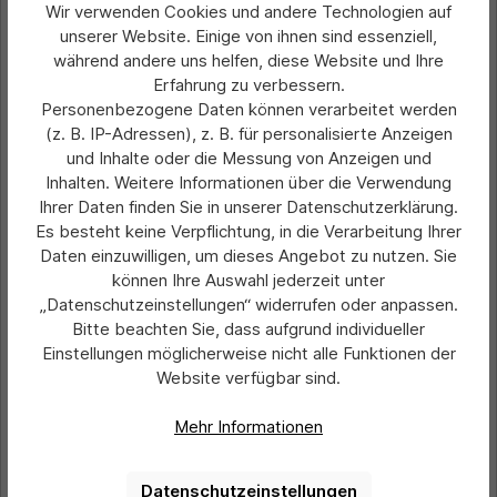
Wir verwenden Cookies und andere Technologien auf
unserer Website. Einige von ihnen sind essenziell,
während andere uns helfen, diese Website und Ihre
Erfahrung zu verbessern.
Durchschnittliche Bewertung von 0 von 5 Sternen
Miniletter, Kennzeicheneinleger, 1,5 mm
Personenbezogene Daten können verarbeitet werden
stark, glänzend oder matt
(z. B. IP-Adressen), z. B. für personalisierte Anzeigen
und Inhalte oder die Messung von Anzeigen und
Inhalten. Weitere Informationen über die Verwendung
Preis pro Stück inkl. Druck:
Ihrer Daten finden Sie in unserer Datenschutzerklärung.
3,63 €*
Es besteht keine Verpflichtung, in die Verarbeitung Ihrer
Ab
Daten einzuwilligen, um dieses Angebot zu nutzen. Sie
Preise exkl. MwSt. zzgl. Versandkosten
können Ihre Auswahl jederzeit unter
„Datenschutzeinstellungen“ widerrufen oder anpassen.
Details
Bitte beachten Sie, dass aufgrund individueller
Einstellungen möglicherweise nicht alle Funktionen der
Website verfügbar sind.
Produktgalerie überspringen
Ähnliche Artikel
Mehr Informationen
Datenschutzeinstellungen