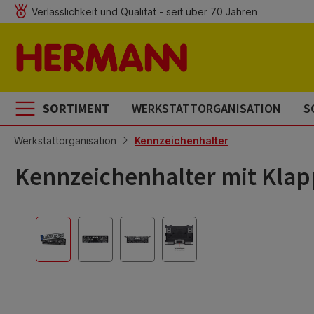
Verlässlichkeit und Qualität - seit über 70 Jahren
m Hauptinhalt springen
Zur Suche springen
Zur Hauptnavigation springen
SORTIMENT
WERKSTATTORGANISATION
S
Werkstattorganisation
Kennzeichenhalter
Kennzeichenhalter mit Kl
Bildergalerie überspringen