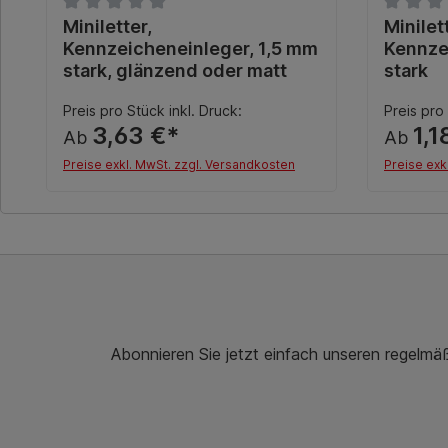
Durchschnittliche Bewertung von 0 von 5 Sternen
Miniletter,
Durchsch
Minilet
Kennzeicheneinleger, 1,5 mm
Kennze
stark, glänzend oder matt
stark
Preis pro Stück inkl. Druck:
Preis pro 
3,63 €*
1,1
Ab
Ab
Preise exkl. MwSt. zzgl. Versandkosten
Preise exk
Details
Abonnieren Sie jetzt einfach unseren regelmä