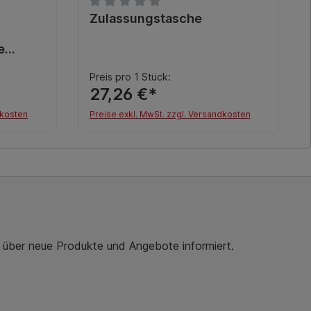
ung von 2.5 von 5 Sternen
Durchschnittliche Bewertung von 0 von 5 
Zulassungstasche
e
ssung
Preis pro 1 Stück:
27,26 €*
dkosten
Preise exkl. MwSt. zzgl. Versandkosten
b
In den Warenkorb
r über neue Produkte und Angebote informiert.