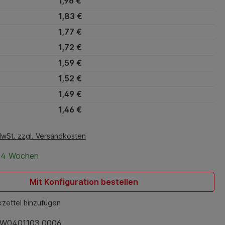
1,96 €
1,83 €
1,77 €
1,72 €
1,59 €
1,52 €
1,49 €
1,46 €
MwSt. zzgl. Versandkosten
t 4 Wochen
Mit Konfiguration bestellen
zettel hinzufügen
W0401103.0006