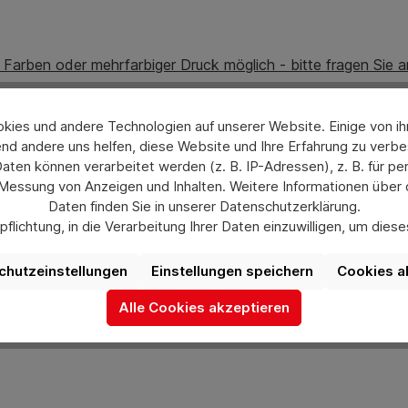
e Farben oder mehrfarbiger Druck möglich - bitte fragen Sie a
ies und andere Technologien auf unserer Website. Einige von ihn
nd andere uns helfen, diese Website und Ihre Erfahrung zu verbe
opolymer)
en können verarbeitet werden (z. B. IP-Adressen), z. B. für per
 Messung von Anzeigen und Inhalten. Weitere Informationen über
Daten finden Sie in unserer Datenschutzerklärung.
flichtung, in die Verarbeitung Ihrer Daten einzuwilligen, um die
uswahl jederzeit unter „Datenschutzeinstellungen“ widerrufen od
aufgrund individueller Einstellungen möglicherweise nicht alle Fu
chutzeinstellungen
Einstellungen speichern
Cookies a
verfügbar sind.
Alle Cookies akzeptieren
ch gerne bei uns über das Kontaktformular oder unter info@he
Mehr Informationen