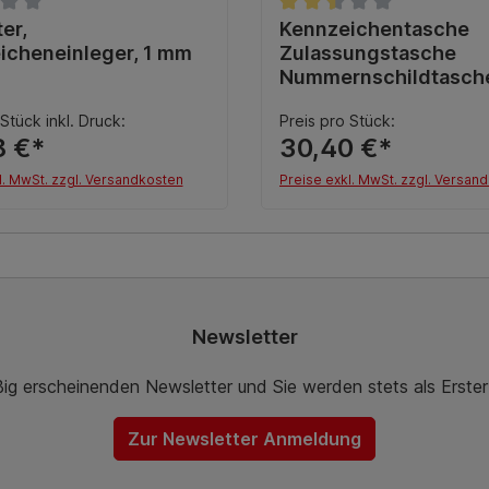
nittliche Bewertung von 0 von 5 Sternen
ter,
Durchschnittliche Bewert
Kennzeichentasche
icheneinleger, 1 mm
Zulassungstasche
Nummernschildtasch
Schildertasche Zula
Stück inkl. Druck:
Preis pro Stück:
8 €*
30,40 €*
l. MwSt. zzgl. Versandkosten
Preise exkl. MwSt. zzgl. Versan
Details
In den Warenkor
Newsletter
ßig erscheinenden Newsletter und Sie werden stets als Erste
Zur Newsletter Anmeldung