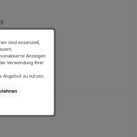
n!
en sind essenziell,
ssern.
sonalisierte Anzeigen
 die Verwendung Ihrer
ses Angebot zu nutzen.
er anpassen. Bitte
nktionen der Website
blehnen
rmann-direkt.de.