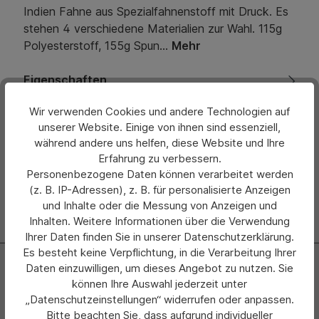
Indien Fahne aus Spezialfahnenstoff mit Druck. Es
stehen 4 verschiedene Materialien zur Wahl. 115g
Polyesterstoff, 155g Spun…
Mehr
Eigenschaften
Wir verwenden Cookies und andere Technologien auf
Bewertungen
unserer Website. Einige von ihnen sind essenziell,
während andere uns helfen, diese Website und Ihre
Hersteller
Erfahrung zu verbessern.
Personenbezogene Daten können verarbeitet werden
(z. B. IP-Adressen), z. B. für personalisierte Anzeigen
und Inhalte oder die Messung von Anzeigen und
Inhalten. Weitere Informationen über die Verwendung
Ihrer Daten finden Sie in unserer Datenschutzerklärung.
Es besteht keine Verpflichtung, in die Verarbeitung Ihrer
Newsletter
Daten einzuwilligen, um dieses Angebot zu nutzen. Sie
können Ihre Auswahl jederzeit unter
Abonnieren Sie jetzt einfach unseren regelmäßig
„Datenschutzeinstellungen“ widerrufen oder anpassen.
erscheinenden Newsletter und Sie werden stets als Erster
Bitte beachten Sie, dass aufgrund individueller