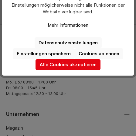
über neue Produkte und Angebote informiert.
Einstellungen möglicherweise nicht alle Funktionen der
Website verfügbar sind.
Zur Newsletter Anmeldung
Mehr Informationen
Kontakt
Datenschutzeinstellungen
+49 (0) 2261-7099 14
Einstellungen speichern
Cookies ablehnen
info@hermann-direkt.de
Alle Cookies akzeptieren
Öffnungszeiten
Mo.–Do.: 08:00 – 17:00 Uhr
Fr.: 08:00 – 15:45 Uhr
Mittagspause: 12:30 - 13:00 Uhr
Unternehmen
Magazin