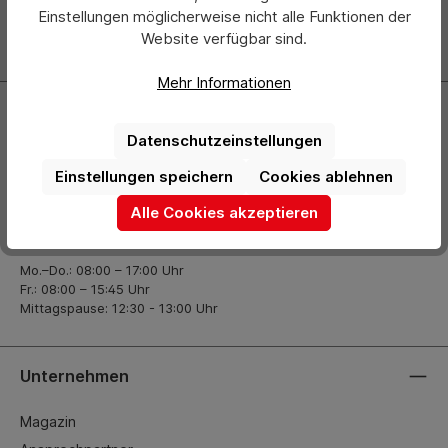
über neue Produkte und Angebote informiert.
Einstellungen möglicherweise nicht alle Funktionen der
Website verfügbar sind.
Zur Newsletter Anmeldung
Mehr Informationen
Kontakt
Datenschutzeinstellungen
+49 (0) 2261-7099 14
Einstellungen speichern
Cookies ablehnen
info@hermann-direkt.de
Alle Cookies akzeptieren
Öffnungszeiten
Mo.–Do.: 08:00 – 17:00 Uhr
Fr.: 08:00 – 15:45 Uhr
Mittagspause: 12:30 - 13:00 Uhr
Unternehmen
Magazin