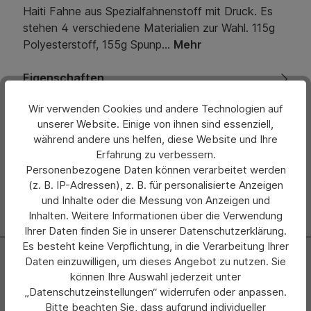
Haiti Fahne aus Spezialfahnenstoff mit Druck. Es
stehen 4 verschiedene Materialien zur Wahl. 115g
Polyesterstoff, 155g Spunp…
Mehr
Eigenschaften
Wir verwenden Cookies und andere Technologien auf
Bewertungen
unserer Website. Einige von ihnen sind essenziell,
während andere uns helfen, diese Website und Ihre
Hersteller
Erfahrung zu verbessern.
Personenbezogene Daten können verarbeitet werden
(z. B. IP-Adressen), z. B. für personalisierte Anzeigen
und Inhalte oder die Messung von Anzeigen und
Inhalten. Weitere Informationen über die Verwendung
Ihrer Daten finden Sie in unserer Datenschutzerklärung.
Es besteht keine Verpflichtung, in die Verarbeitung Ihrer
Newsletter
Daten einzuwilligen, um dieses Angebot zu nutzen. Sie
können Ihre Auswahl jederzeit unter
Abonnieren Sie jetzt einfach unseren regelmäßig
„Datenschutzeinstellungen“ widerrufen oder anpassen.
erscheinenden Newsletter und Sie werden stets als Erster
Bitte beachten Sie, dass aufgrund individueller