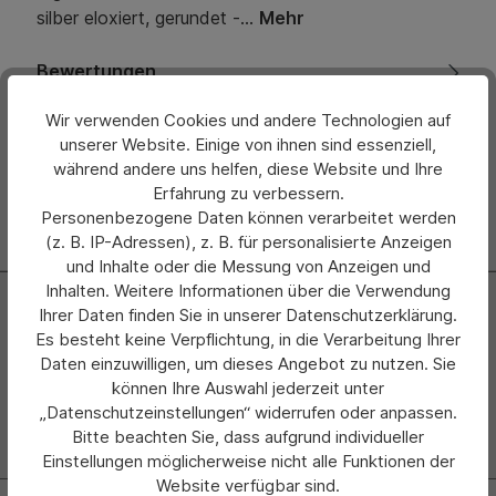
silber eloxiert, gerundet -…
Mehr
Bewertungen
Wir verwenden Cookies und andere Technologien auf
Hersteller
unserer Website. Einige von ihnen sind essenziell,
während andere uns helfen, diese Website und Ihre
Erfahrung zu verbessern.
Personenbezogene Daten können verarbeitet werden
(z. B. IP-Adressen), z. B. für personalisierte Anzeigen
und Inhalte oder die Messung von Anzeigen und
Inhalten. Weitere Informationen über die Verwendung
Newsletter
Ihrer Daten finden Sie in unserer Datenschutzerklärung.
Es besteht keine Verpflichtung, in die Verarbeitung Ihrer
Abonnieren Sie jetzt einfach unseren regelmäßig
Daten einzuwilligen, um dieses Angebot zu nutzen. Sie
erscheinenden Newsletter und Sie werden stets als Erster
können Ihre Auswahl jederzeit unter
über neue Produkte und Angebote informiert.
„Datenschutzeinstellungen“ widerrufen oder anpassen.
Bitte beachten Sie, dass aufgrund individueller
Zur Newsletter Anmeldung
Einstellungen möglicherweise nicht alle Funktionen der
Website verfügbar sind.