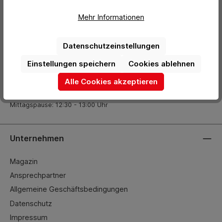
Kontakt
Mehr Informationen
+49 (0) 2261-7099 14
info@hermann-direkt.de
Datenschutzeinstellungen
Einstellungen speichern
Cookies ablehnen
Öffnungszeiten
Alle Cookies akzeptieren
Mo.–Do.: 08:00 – 17:00 Uhr
Fr.: 08:00 – 15:45 Uhr
Mittagspause: 12:30 - 13:00 Uhr
Unternehmen
Magazin
Ansprechpartner
Allgemeine Geschäftsbedingungen
Datenschutz
Impressum