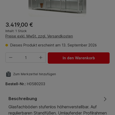
Regulärer Preis:
3.419,00 €
Inhalt:
1 Stück
Preise exkl. MwSt. zzgl. Versandkosten
Dieses Produkt erscheint am 13. September 2026
Produkt Anzahl: Gib den gewünschten Wert ein oder benut
In den Warenkorb
Zum Merkzettel hinzufügen
Bestell-Nr.:
H0580203
Beschreibung
Glasfachböden stufenlos höhenverstellbar. Auf
regulierbaren Standfüßen. Umlaufender Profilrahmen