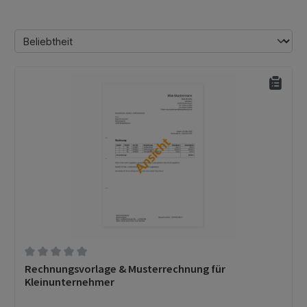
Durchschnittliche Bewertung von 0 von 5 Sternen
Rechnungsvorlage & Musterrechnung für
Kleinunternehmer