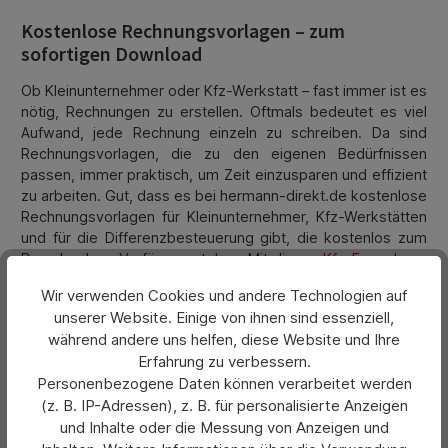
Kostenlose Rechnungsvorlagen – zum
sofortigen Download
Ob Kleinunternehmer oder Kfz-Werkstatt – fast immer ist es
nötig, Rechnungen zu erstellen. Oftmals bedeutet es viel
Aufwand, jede Rechnung einzeln zu schreiben. Da sind
Rechnungsvorlagen, die zu den eigenen Bedürfnissen
passen, immer praktisch, um Zeit einzusparen und effizient
zu arbeiten. Gut, dass es bei hermann-direkt.de kostenlose
Rechnungsvorlagen für Kleinunternehmer, Kfz-Werkstätten
und für die Differenzbesteuerung gibt, die kostenlos zum
Download zur Verfügung stehen. Mit diesen
Kfz-Formularen
sind Sie bestens gerüstet!
Wir verwenden Cookies und andere Technologien auf
Kostenlose Rechnungsvorlagen speziell für
unserer Website. Einige von ihnen sind essenziell,
Kleinunternehmer
während andere uns helfen, diese Website und Ihre
Erfahrung zu verbessern.
Die Kleinunternehmerregelung dient dazu, kleinere
Personenbezogene Daten können verarbeitet werden
Unternehmen mit einem jährlichen Umsatz von weniger als
(z. B. IP-Adressen), z. B. für personalisierte Anzeigen
22.000 EUR zu unterstützen. Es muss keine Umsatzsteuer
und Inhalte oder die Messung von Anzeigen und
abgeführt werden, was den steuerlichen