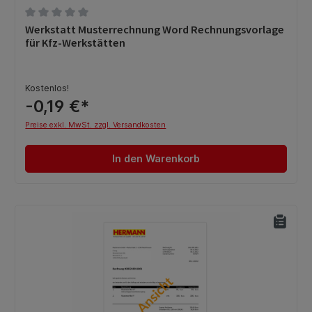
Durchschnittliche Bewertung von 0 von 5 Sternen
Werkstatt Musterrechnung Word Rechnungsvorlage
für Kfz-Werkstätten
Kostenlos!
-0,19 €*
Preise exkl. MwSt. zzgl. Versandkosten
In den Warenkorb