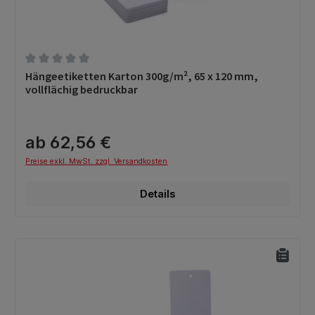
Durchschnittliche Bewertung von 0 von 5 Sternen
Hängeetiketten Karton 300g/m², 65 x 120 mm,
vollflächig bedruckbar
ab 62,56 €
Preise exkl. MwSt. zzgl. Versandkosten
Details