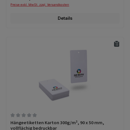
Preise exkl. MwSt. zzgl. Versandkosten
Details
Durchschnittliche Bewertung von 0 von 5 Sternen
Hängeetiketten Karton 300g/m², 90 x 50 mm,
vollflächig bedruckbar