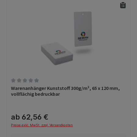
Durchschnittliche Bewertung von 0 von 5 Sternen
Warenanhänger Kunststoff 300g/m², 65 x 120 mm,
vollflächig bedruckbar
ab 62,56 €
Preise exkl. MwSt. zzgl. Versandkosten