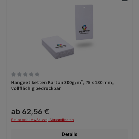
Durchschnittliche Bewertung von 0 von 5 Sternen
Hängeetiketten Karton 300g/m², 75 x 130 mm,
vollflächig bedruckbar
ab 62,56 €
Preise exkl. MwSt. zzgl. Versandkosten
Details