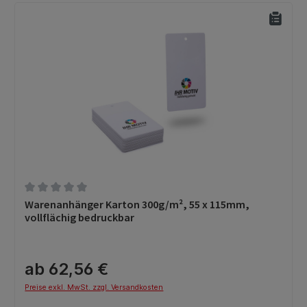
Durchschnittliche Bewertung von 0 von 5 Sternen
Warenanhänger Karton 300g/m², 55 x 115mm,
vollflächig bedruckbar
ab 62,56 €
Preise exkl. MwSt. zzgl. Versandkosten