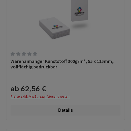
Durchschnittliche Bewertung von 0 von 5 Sternen
Warenanhänger Kunststoff 300g/m², 55 x 115mm,
vollflächig bedruckbar
ab 62,56 €
Preise exkl. MwSt. zzgl. Versandkosten
Details