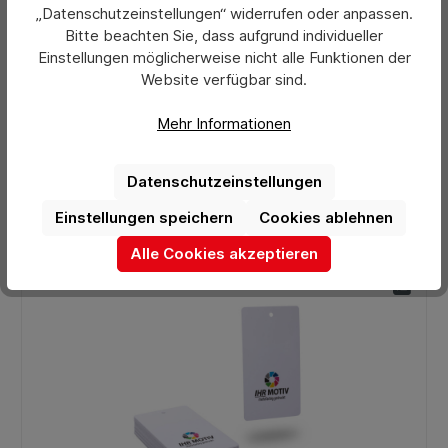
„Datenschutzeinstellungen“ widerrufen oder anpassen.
Durchschnittliche Bewertung von 0 von 5 Sternen
Hängeetiketten Karton 300g/m², 55 x 115mm,
Bitte beachten Sie, dass aufgrund individueller
vollflächig bedruckbar
Einstellungen möglicherweise nicht alle Funktionen der
Website verfügbar sind.
ab 62,56 €
Mehr Informationen
Preise exkl. MwSt. zzgl. Versandkosten
Datenschutzeinstellungen
Details
Einstellungen speichern
Cookies ablehnen
Alle Cookies akzeptieren