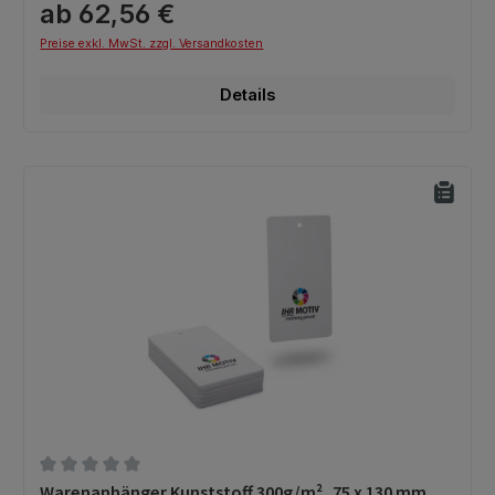
ab 62,56 €
Preise exkl. MwSt. zzgl. Versandkosten
Details
Durchschnittliche Bewertung von 0 von 5 Sternen
Warenanhänger Kunststoff 300g/m², 75 x 130 mm,