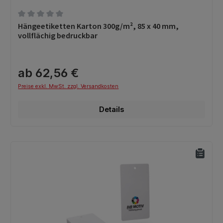
Durchschnittliche Bewertung von 0 von 5 Sternen
Hängeetiketten Karton 300g/m², 85 x 40 mm,
vollflächig bedruckbar
ab 62,56 €
Preise exkl. MwSt. zzgl. Versandkosten
Details