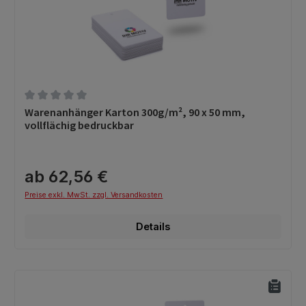
Durchschnittliche Bewertung von 0 von 5 Sternen
Warenanhänger Karton 300g/m², 90 x 50 mm,
vollflächig bedruckbar
ab 62,56 €
Preise exkl. MwSt. zzgl. Versandkosten
Details