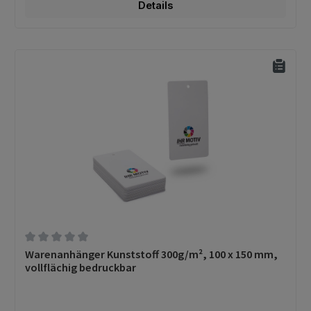
Details
Durchschnittliche Bewertung von 0 von 5 Sternen
Warenanhänger Kunststoff 300g/m², 100 x 150 mm,
vollflächig bedruckbar