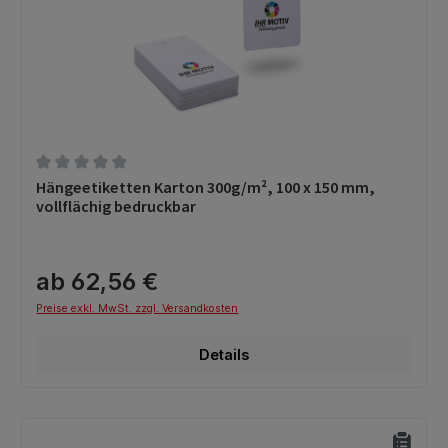
Durchschnittliche Bewertung von 0 von 5 Sternen
Hängeetiketten Karton 300g/m², 100 x 150 mm,
vollflächig bedruckbar
ab 62,56 €
Preise exkl. MwSt. zzgl. Versandkosten
Details