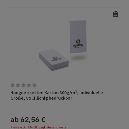
Durchschnittliche Bewertung von 0 von 5 Sternen
Hängeetiketten Karton 300g/m², individuelle
Größe, vollflächig bedruckbar
ab 62,56 €
Preise exkl. MwSt. zzgl. Versandkosten