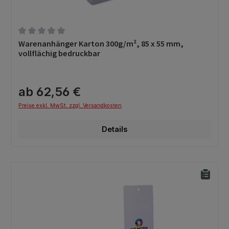
Durchschnittliche Bewertung von 0 von 5 Sternen
Warenanhänger Karton 300g/m², 85 x 55 mm,
vollflächig bedruckbar
ab 62,56 €
Preise exkl. MwSt. zzgl. Versandkosten
Details