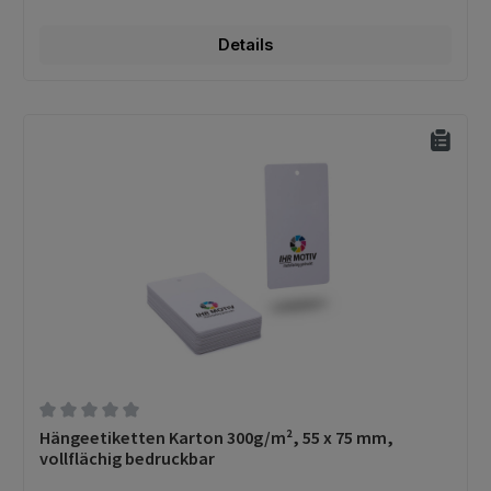
Details
Durchschnittliche Bewertung von 0 von 5 Sternen
Hängeetiketten Karton 300g/m², 55 x 75 mm,
vollflächig bedruckbar