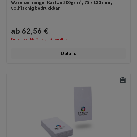
Durchschnittliche Bewertung von 0 von 5 Sternen
Warenanhänger Karton 300g/m², 75 x 130 mm,
vollflächig bedruckbar
ab 62,56 €
Preise exkl. MwSt. zzgl. Versandkosten
Details