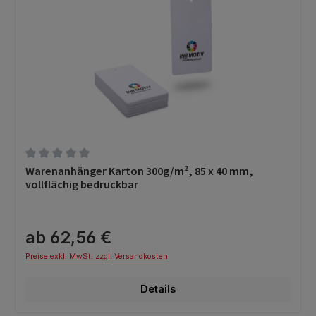
Durchschnittliche Bewertung von 0 von 5 Sternen
Warenanhänger Karton 300g/m², 85 x 40 mm,
vollflächig bedruckbar
ab 62,56 €
Preise exkl. MwSt. zzgl. Versandkosten
Details