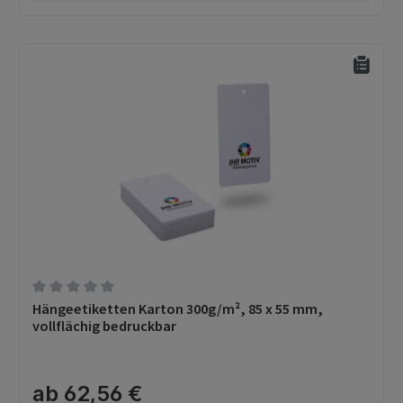
Durchschnittliche Bewertung von 0 von 5 Sternen
Hängeetiketten Karton 300g/m², 85 x 55 mm,
vollflächig bedruckbar
ab 62,56 €