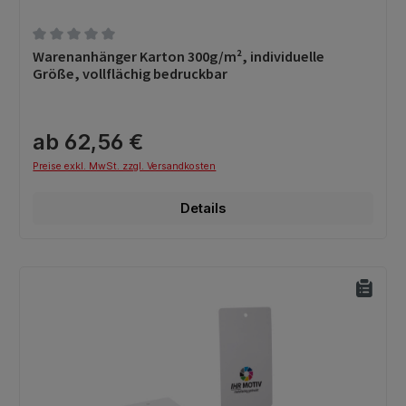
Durchschnittliche Bewertung von 0 von 5 Sternen
Warenanhänger Karton 300g/m², individuelle
Größe, vollflächig bedruckbar
ab 62,56 €
Preise exkl. MwSt. zzgl. Versandkosten
Details