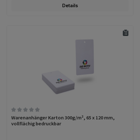
Details
Durchschnittliche Bewertung von 0 von 5 Sternen
Warenanhänger Karton 300g/m², 65 x 120 mm,
vollflächig bedruckbar