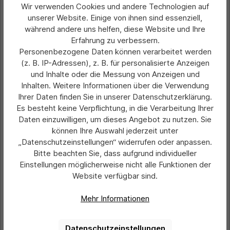
Wir verwenden Cookies und andere Technologien auf
unserer Website. Einige von ihnen sind essenziell,
während andere uns helfen, diese Website und Ihre
Erfahrung zu verbessern.
Personenbezogene Daten können verarbeitet werden
(z. B. IP-Adressen), z. B. für personalisierte Anzeigen
und Inhalte oder die Messung von Anzeigen und
Inhalten. Weitere Informationen über die Verwendung
Ihrer Daten finden Sie in unserer Datenschutzerklärung.
Es besteht keine Verpflichtung, in die Verarbeitung Ihrer
Durchschnittliche Bewertung von 0 von 5 Sternen
Kunststoff-Gewindestück
Daten einzuwilligen, um dieses Angebot zu nutzen. Sie
können Ihre Auswahl jederzeit unter
„Datenschutzeinstellungen“ widerrufen oder anpassen.
Bitte beachten Sie, dass aufgrund individueller
Preis pro Stück:
Einstellungen möglicherweise nicht alle Funktionen der
1,50 €*
Website verfügbar sind.
Preise exkl. MwSt. zzgl. Versandkosten
Mehr Informationen
In den Warenkorb
Datenschutzeinstellungen