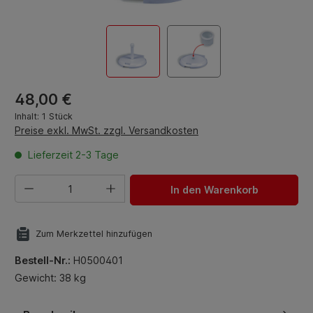
Regulärer Preis:
48,00 €
Inhalt:
1 Stück
Preise exkl. MwSt. zzgl. Versandkosten
Lieferzeit 2-3 Tage
Produkt Anzahl: Gib den gewünschten Wert ein oder benut
In den Warenkorb
Zum Merkzettel hinzufügen
Bestell-Nr.:
H0500401
Gewicht: 38 kg