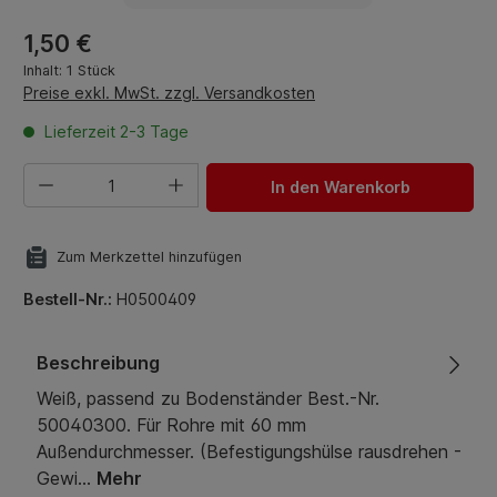
Regulärer Preis:
1,50 €
Inhalt:
1 Stück
Preise exkl. MwSt. zzgl. Versandkosten
Lieferzeit 2-3 Tage
Produkt Anzahl: Gib den gewünschten Wert ein oder benut
In den Warenkorb
Zum Merkzettel hinzufügen
Bestell-Nr.:
H0500409
Beschreibung
Weiß, passend zu Bodenständer Best.-Nr.
50040300. Für Rohre mit 60 mm
Außendurchmesser. (Befestigungshülse rausdrehen -
Gewi…
Mehr