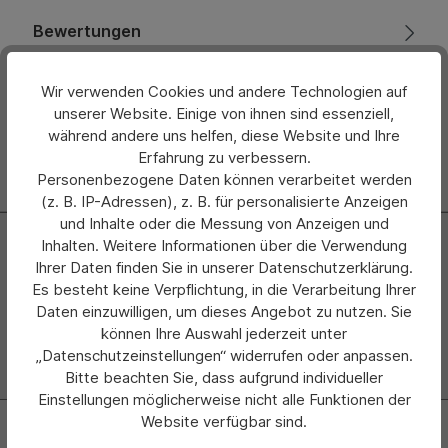
Bewertungen
Hersteller
Wir verwenden Cookies und andere Technologien auf
unserer Website. Einige von ihnen sind essenziell,
während andere uns helfen, diese Website und Ihre
Erfahrung zu verbessern.
Personenbezogene Daten können verarbeitet werden
(z. B. IP-Adressen), z. B. für personalisierte Anzeigen
und Inhalte oder die Messung von Anzeigen und
Newsletter
Inhalten. Weitere Informationen über die Verwendung
Ihrer Daten finden Sie in unserer Datenschutzerklärung.
Abonnieren Sie jetzt einfach unseren regelmäßig
Es besteht keine Verpflichtung, in die Verarbeitung Ihrer
erscheinenden Newsletter und Sie werden stets als Erster
Daten einzuwilligen, um dieses Angebot zu nutzen. Sie
über neue Produkte und Angebote informiert.
können Ihre Auswahl jederzeit unter
„Datenschutzeinstellungen“ widerrufen oder anpassen.
Zur Newsletter Anmeldung
Bitte beachten Sie, dass aufgrund individueller
Einstellungen möglicherweise nicht alle Funktionen der
Website verfügbar sind.
Kontakt