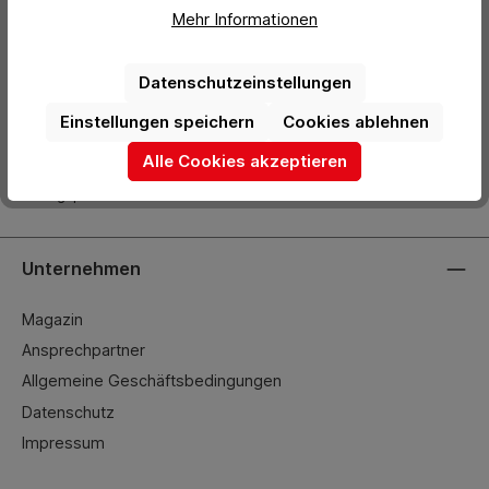
Mehr Informationen
+49 (0) 2261-7099 14
info@hermann-direkt.de
Datenschutzeinstellungen
Öffnungszeiten
Einstellungen speichern
Cookies ablehnen
Mo.–Do.: 08:00 – 17:00 Uhr
Alle Cookies akzeptieren
Fr.: 08:00 – 15:45 Uhr
Mittagspause: 12:30 - 13:00 Uhr
Unternehmen
Magazin
Ansprechpartner
Allgemeine Geschäftsbedingungen
Datenschutz
Impressum