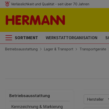
Verlässlichkeit und Qualität - seit über 70 Jahren
m Hauptinhalt springen
Zur Suche springen
Zur Hauptnavigation springen
SORTIMENT
WERKSTATTORGANISATION
S
Betriebsausstattung
Lager & Transport
Transportgeräte
Betriebsausstattung
Hersteller
Kennzeichnung & Markierung