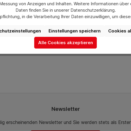
Felge rot, NL 75, Bo 25
 Messung von Anzeigen und Inhalten. Weitere Informationen über
Daten finden Sie in unserer Datenschutzerklärung.
flichtung, in die Verarbeitung Ihrer Daten einzuwilligen, um die
ck:
uswahl jederzeit unter „Datenschutzeinstellungen“ widerrufen od
*
aufgrund individueller Einstellungen möglicherweise nicht alle Fu
chutzeinstellungen
Einstellungen speichern
Cookies a
verfügbar sind.
wSt. zzgl. Versandkosten
Alle Cookies akzeptieren
 den Warenkorb
Mehr Informationen
Newsletter
ßig erscheinenden Newsletter und Sie werden stets als Erste