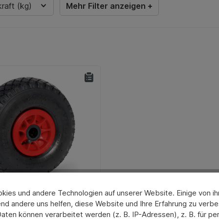
raft (kg)
Mehr Filter anzeigen +
ies und andere Technologien auf unserer Website. Einige von ihn
nd andere uns helfen, diese Website und Ihre Erfahrung zu verbe
ad 260 x 85 mm "fetra"
tliche Bewertung von 0 von 5 Sternen
en können verarbeitet werden (z. B. IP-Adressen), z. B. für per