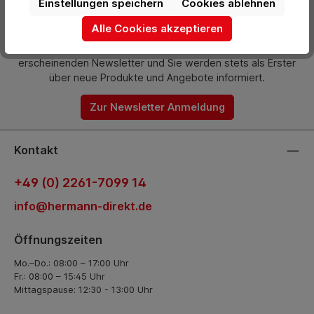
Einstellungen speichern
Cookies ablehnen
Newsletter
Alle Cookies akzeptieren
Abonnieren Sie jetzt einfach unseren regelmäßig
erscheinenden Newsletter und Sie werden stets als Erster
über neue Produkte und Angebote informiert.
Zur Newsletter Anmeldung
Kontakt
+49 (0) 2261-7099 14
info@hermann-direkt.de
Öffnungszeiten
Mo.–Do.: 08:00 – 17:00 Uhr
Fr.: 08:00 – 15:45 Uhr
Mittagspause: 12:30 - 13:00 Uhr