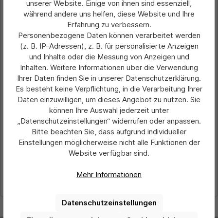
unserer Website. Einige von ihnen sind essenziell,
während andere uns helfen, diese Website und Ihre
Erfahrung zu verbessern.
Personenbezogene Daten können verarbeitet werden
(z. B. IP-Adressen), z. B. für personalisierte Anzeigen
und Inhalte oder die Messung von Anzeigen und
Inhalten. Weitere Informationen über die Verwendung
Ihrer Daten finden Sie in unserer Datenschutzerklärung.
Durchschnittliche Bewertung von 0 von 5 Sternen
Elektroisolierhandschuhe
Es besteht keine Verpflichtung, in die Verarbeitung Ihrer
Daten einzuwilligen, um dieses Angebot zu nutzen. Sie
können Ihre Auswahl jederzeit unter
„Datenschutzeinstellungen“ widerrufen oder anpassen.
Preis pro 1 Paar:
Bitte beachten Sie, dass aufgrund individueller
43,61 €*
Ab
Einstellungen möglicherweise nicht alle Funktionen der
Preise exkl. MwSt. zzgl. Versandkosten
Website verfügbar sind.
Details
Mehr Informationen
Datenschutzeinstellungen