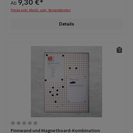
9,30 €*
Ab
Preise exkl. MwSt. zzgl. Versandkosten
Details
Durchschnittliche Bewertung von 0 von 5 Sternen
Pinnwand und Magnetboard-Kombination