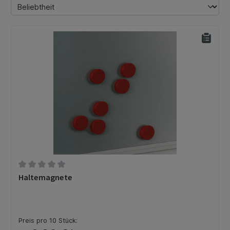
Durchschnittliche Bewertung von 0 von 5 Sternen
Haltemagnete
Preis pro 10 Stück: