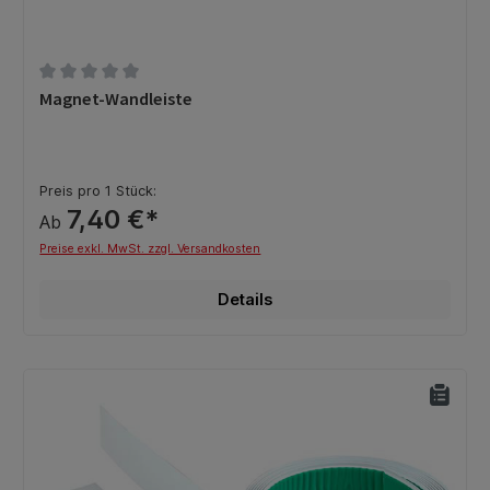
Durchschnittliche Bewertung von 0 von 5 Sternen
Magnet-Wandleiste
Preis pro 1 Stück:
7,40 €*
Ab
Preise exkl. MwSt. zzgl. Versandkosten
Details