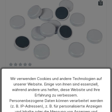
Durchschnittliche Bewertung von 0 von 5 Sternen
Facettenrand-Magnet
Wir verwenden Cookies und andere Technologien auf
unserer Website. Einige von ihnen sind essenziell,
während andere uns helfen, diese Website und Ihre
Preis pro 20 Stück:
Erfahrung zu verbessern.
19,23 €*
Ab
Personenbezogene Daten können verarbeitet werden
Preise exkl. MwSt. zzgl. Versandkosten
(z. B. IP-Adressen), z. B. für personalisierte Anzeigen
und Inhalte oder die Messung von Anzeigen und