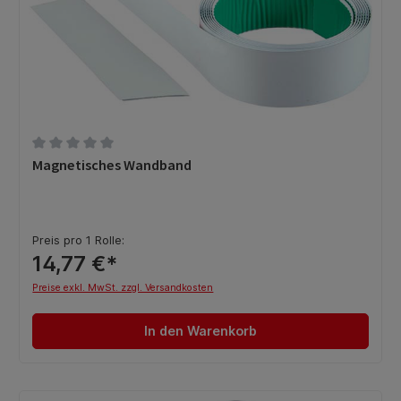
Durchschnittliche Bewertung von 0 von 5 Sternen
Magnetisches Wandband
Preis pro 1 Rolle:
14,77 €*
Preise exkl. MwSt. zzgl. Versandkosten
In den Warenkorb