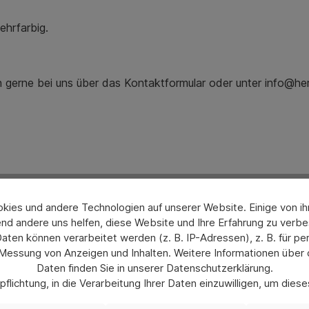
ehrfarbig.
ch gerne bei uns über das Kontaktformular oder unter info@he
ies und andere Technologien auf unserer Website. Einige von ihn
nd andere uns helfen, diese Website und Ihre Erfahrung zu verbe
en können verarbeitet werden (z. B. IP-Adressen), z. B. für per
 Messung von Anzeigen und Inhalten. Weitere Informationen über
Daten finden Sie in unserer Datenschutzerklärung.
flichtung, in die Verarbeitung Ihrer Daten einzuwilligen, um die
uswahl jederzeit unter „Datenschutzeinstellungen“ widerrufen od