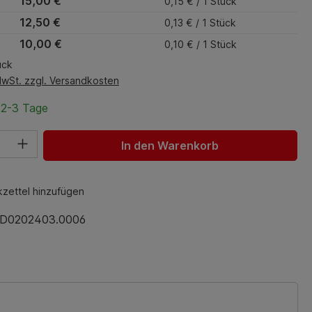
15,00 €
0,15 € / 1 Stück
12,50 €
0,13 € / 1 Stück
10,00 €
0,10 € / 1 Stück
ück
MwSt. zzgl. Versandkosten
 2-3 Tage
hl: Gib den gewünschten Wert ein oder benutze die Schaltfl
In den Warenkorb
zettel hinzufügen
D0202403.0006