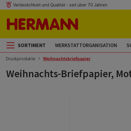
Verlässlichkeit und Qualität - seit über 70 Jahren
m Hauptinhalt springen
Zur Suche springen
Zur Hauptnavigation springen
SORTIMENT
WERKSTATTORGANISATION
S
Druckprodukte
Weihnachtsbriefpapier
Weihnachts-Briefpapier, Mo
Bildergalerie überspringen