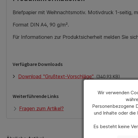
Briefpapier mit Weihnachtsmotiv. Motivdruck 1-seitig, m
Format DIN A4, 90 g/m².
Für Informationen zur Produktsicherheit melden Sie si
Verfügbare Downloads
Download "Grußtext-Vorschläge"
(340.93 KB)
Wir verwenden Cook
Weiterführende Links
währe
Personenbezogene Dat
Fragen zum Artikel?
und Inhalte oder die
Es besteht keine Verp
Sie können Ihre A