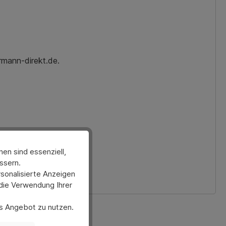
rmann-direkt.de.
en sind essenziell,
ssern.
sonalisierte Anzeigen
 die Verwendung Ihrer
ses Angebot zu nutzen.
er anpassen. Bitte