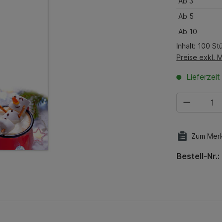
Ab
3
Ab
5
Ab
10
Inhalt:
100 St
Preise exkl. 
Lieferzeit
Produkt Anza
Zum Merk
Bestell-Nr.: