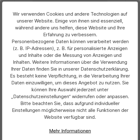
Wir verwenden Cookies und andere Technologien auf
unserer Website. Einige von ihnen sind essenziell,
während andere uns helfen, diese Website und Ihre
Erfahrung zu verbessern.
Personenbezogene Daten können verarbeitet werden
(z. B. IP-Adressen), z. B. für personalisierte Anzeigen
und Inhalte oder die Messung von Anzeigen und
Inhalten. Weitere Informationen über die Verwendung
Ihrer Daten finden Sie in unserer Datenschutzerklärung.
Es besteht keine Verpflichtung, in die Verarbeitung Ihrer
Daten einzuwilligen, um dieses Angebot zu nutzen. Sie
Durchschnittliche Bewertung von 0 von 5 Sternen
Weihnachts-Aufkleber aus PVC,
können Ihre Auswahl jederzeit unter
quadratisch, Motiv 1
„Datenschutzeinstellungen“ widerrufen oder anpassen.
Bitte beachten Sie, dass aufgrund individueller
Einstellungen möglicherweise nicht alle Funktionen der
Preis pro 100 Stück:
Website verfügbar sind.
19,00 €*
Ab
Mehr Informationen
Preise exkl. MwSt. zzgl. Versandkosten