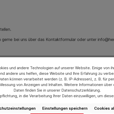
tellen.
ch gerne bei uns über das Kontaktformular oder unter info@he
ies und andere Technologien auf unserer Website. Einige von ihn
nd andere uns helfen, diese Website und Ihre Erfahrung zu verbe
en können verarbeitet werden (z. B. IP-Adressen), z. B. für per
 Messung von Anzeigen und Inhalten. Weitere Informationen über
Daten finden Sie in unserer Datenschutzerklärung.
flichtung, in die Verarbeitung Ihrer Daten einzuwilligen, um die
uswahl jederzeit unter „Datenschutzeinstellungen“ widerrufen od
aufgrund individueller Einstellungen möglicherweise nicht alle Fu
chutzeinstellungen
Einstellungen speichern
Cookies a
verfügbar sind.