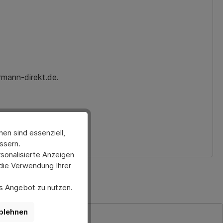
rmann-direkt.de.
en sind essenziell,
ssern.
sonalisierte Anzeigen
 die Verwendung Ihrer
ses Angebot zu nutzen.
er anpassen. Bitte
nktionen der Website
blehnen