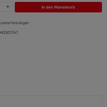
hl: Gib den gewünschten Wert ein oder benutze die Schaltfl
In den Warenkorb
zettel hinzufügen
H0301747