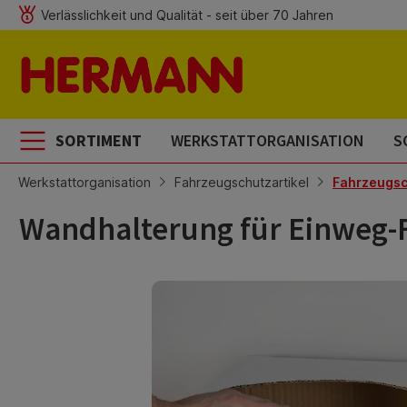
Verlässlichkeit und Qualität - seit über 70 Jahren
m Hauptinhalt springen
Zur Suche springen
Zur Hauptnavigation springen
SORTIMENT
WERKSTATTORGANISATION
S
Werkstattorganisation
Fahrzeugschutzartikel
Fahrzeugsch
Wandhalterung für Einweg-F
Bildergalerie überspringen