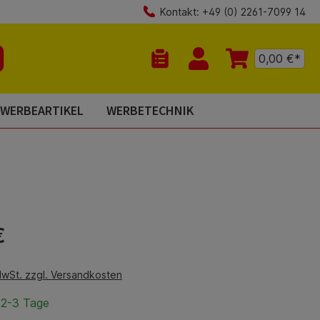
Kontakt: +49 (0) 2261-7099 14
0,00 €*
Du hast 0 Produkte auf dem Mer
WERBEARTIKEL
WERBETECHNIK
is:
€
MwSt. zzgl. Versandkosten
 2-3 Tage