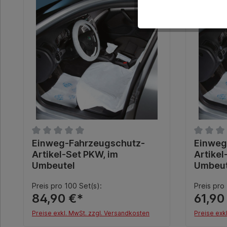
Tipp
Durchschnittliche Bewertung von 0 von 5 Sternen
Einweg-Fahrzeugschutz-
Durchsch
Einweg
Artikel-Set PKW, im
Artikel
Umbeutel
Umbeut
Preis pro 100 Set(s):
Preis pro
84,90 €*
61,90
Preise exkl. MwSt. zzgl. Versandkosten
Preise exk