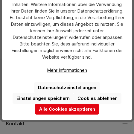
Inhalten. Weitere Informationen über die Verwendung
Ihrer Daten finden Sie in unserer Datenschutzerklärung.
Ich habe die
Datenschutzbestimmungen
zur Kenntnis
Es besteht keine Verpflichtung, in die Verarbeitung Ihrer
genommen und die
AGB
gelesen und bin mit ihnen
Daten einzuwilligen, um dieses Angebot zu nutzen. Sie
einverstanden. *
können Ihre Auswahl jederzeit unter
„Datenschutzeinstellungen“ widerrufen oder anpassen.
Senden
Bitte beachten Sie, dass aufgrund individueller
Einstellungen möglicherweise nicht alle Funktionen der
Website verfügbar sind.
Newsletter
Mehr Informationen
Abonnieren Sie jetzt einfach unseren regelmäßig
erscheinenden Newsletter und Sie werden stets als Erster
Datenschutzeinstellungen
über neue Produkte und Angebote informiert.
Einstellungen speichern
Cookies ablehnen
Zur Newsletter Anmeldung
Alle Cookies akzeptieren
Kontakt