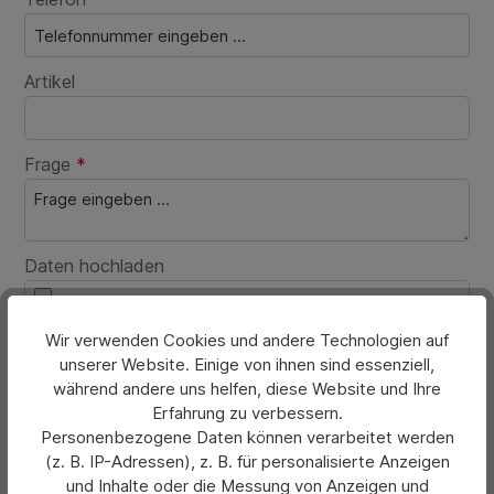
Artikel
Frage
*
Daten hochladen
Wir verwenden Cookies und andere Technologien auf
Bilder & Dokumente
unserer Website. Einige von ihnen sind essenziell,
während andere uns helfen, diese Website und Ihre
Die mit einem Stern (*) markierten Felder sind Pflichtfelder.
Erfahrung zu verbessern.
Personenbezogene Daten können verarbeitet werden
(z. B. IP-Adressen), z. B. für personalisierte Anzeigen
und Inhalte oder die Messung von Anzeigen und